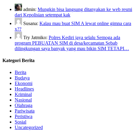
admin:
Mungkin bisa langsung ditanyakan ke web resmi
dari Kepolisian setempat kak
Susana:
Kalau mau buat SIM A lewat online gimna cara
x??
Try Jatmiko:
Polres Kediri jaya selalu Semoga ada
program PEBUATAN SIM di desa/kecamatan Sebab
dilingkungan saya banyak yang mau bikin SIM TETAPI…
Kategori Berita
Berita
Budaya
Ekonomi
Headlines
Kriminal
Nasional
Olahraga
Pariwisata
Peristiwa
Sosial
Uncategorized