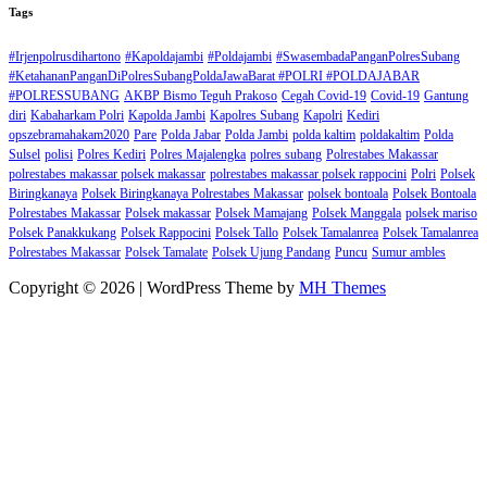
Tags
#Irjenpolrusdihartono
#Kapoldajambi
#Poldajambi
#SwasembadaPanganPolresSubang
#KetahananPanganDiPolresSubangPoldaJawaBarat #POLRI #POLDAJABAR
#POLRESSUBANG
AKBP Bismo Teguh Prakoso
Cegah Covid-19
Covid-19
Gantung
diri
Kabaharkam Polri
Kapolda Jambi
Kapolres Subang
Kapolri
Kediri
opszebramahakam2020
Pare
Polda Jabar
Polda Jambi
polda kaltim
poldakaltim
Polda
Sulsel
polisi
Polres Kediri
Polres Majalengka
polres subang
Polrestabes Makassar
polrestabes makassar polsek makassar
polrestabes makassar polsek rappocini
Polri
Polsek
Biringkanaya
Polsek Biringkanaya Polrestabes Makassar
polsek bontoala
Polsek Bontoala
Polrestabes Makassar
Polsek makassar
Polsek Mamajang
Polsek Manggala
polsek mariso
Polsek Panakkukang
Polsek Rappocini
Polsek Tallo
Polsek Tamalanrea
Polsek Tamalanrea
Polrestabes Makassar
Polsek Tamalate
Polsek Ujung Pandang
Puncu
Sumur ambles
Copyright © 2026 | WordPress Theme by
MH Themes