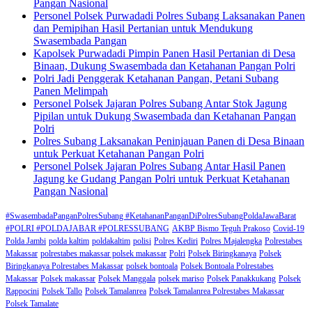
Pangan Nasional
Personel Polsek Purwadadi Polres Subang Laksanakan Panen
dan Pemipihan Hasil Pertanian untuk Mendukung
Swasembada Pangan
Kapolsek Purwadadi Pimpin Panen Hasil Pertanian di Desa
Binaan, Dukung Swasembada dan Ketahanan Pangan Polri
Polri Jadi Penggerak Ketahanan Pangan, Petani Subang
Panen Melimpah
Personel Polsek Jajaran Polres Subang Antar Stok Jagung
Pipilan untuk Dukung Swasembada dan Ketahanan Pangan
Polri
Polres Subang Laksanakan Peninjauan Panen di Desa Binaan
untuk Perkuat Ketahanan Pangan Polri
Personel Polsek Jajaran Polres Subang Antar Hasil Panen
Jagung ke Gudang Pangan Polri untuk Perkuat Ketahanan
Pangan Nasional
#SwasembadaPanganPolresSubang #KetahananPanganDiPolresSubangPoldaJawaBarat
#POLRI #POLDAJABAR #POLRESSUBANG
AKBP Bismo Teguh Prakoso
Covid-19
Polda Jambi
polda kaltim
poldakaltim
polisi
Polres Kediri
Polres Majalengka
Polrestabes
Makassar
polrestabes makassar polsek makassar
Polri
Polsek Biringkanaya
Polsek
Biringkanaya Polrestabes Makassar
polsek bontoala
Polsek Bontoala Polrestabes
Makassar
Polsek makassar
Polsek Manggala
polsek mariso
Polsek Panakkukang
Polsek
Rappocini
Polsek Tallo
Polsek Tamalanrea
Polsek Tamalanrea Polrestabes Makassar
Polsek Tamalate