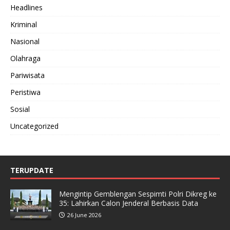
Headlines
Kriminal
Nasional
Olahraga
Pariwisata
Peristiwa
Sosial
Uncategorized
TERUPDATE
Mengintip Gemblengan Sespimti Polri Dikreg ke
35: Lahirkan Calon Jenderal Berbasis Data
26 June 2026