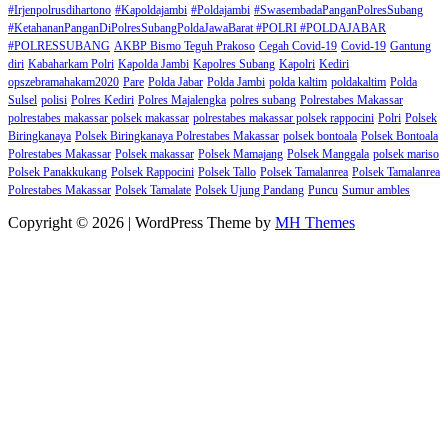
#Irjenpolrusdihartono
#Kapoldajambi
#Poldajambi
#SwasembadaPanganPolresSubang
#KetahananPanganDiPolresSubangPoldaJawaBarat #POLRI #POLDAJABAR
#POLRESSUBANG
AKBP Bismo Teguh Prakoso
Cegah Covid-19
Covid-19
Gantung
diri
Kabaharkam Polri
Kapolda Jambi
Kapolres Subang
Kapolri
Kediri
opszebramahakam2020
Pare
Polda Jabar
Polda Jambi
polda kaltim
poldakaltim
Polda
Sulsel
polisi
Polres Kediri
Polres Majalengka
polres subang
Polrestabes Makassar
polrestabes makassar polsek makassar
polrestabes makassar polsek rappocini
Polri
Polsek
Biringkanaya
Polsek Biringkanaya Polrestabes Makassar
polsek bontoala
Polsek Bontoala
Polrestabes Makassar
Polsek makassar
Polsek Mamajang
Polsek Manggala
polsek mariso
Polsek Panakkukang
Polsek Rappocini
Polsek Tallo
Polsek Tamalanrea
Polsek Tamalanrea
Polrestabes Makassar
Polsek Tamalate
Polsek Ujung Pandang
Puncu
Sumur ambles
Copyright © 2026 | WordPress Theme by
MH Themes