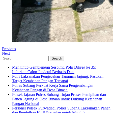
Previous
Next
Search
for:
Mengintip Gemblengan Sespimti Polri Dikreg ke 35:
Lahirkan Calon Jenderal Berbasis Data
Polri Laksanakan Pengecekan Tanaman Jagung, Pastikan
Target Ketahanan Pangan Tercapai
Polres Subang Perkuat Kerja Sama Pengembangan
Ketahanan Pangan di Desa Binaan
Polsek Jajaran Polres Subang Tinjau Proses Pemipihan dan
Panen Jagung di Desa Binaan untuk Dukung Ketahanan
Pangan Nasional
Personel Polsek Purwadadi Polres Subang Laksanakan Panen
dan Pemipihan Hasil Pertanian untuk Mendukung