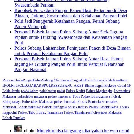
Swasembada Pangan
Kapolsek Purwadadi Pimpin Panen Hasil Pertanian di Desa
Binaan, Dukung Swasembada dan Ketahanan Pangan Polri
Polri Jadi Penggerak Ketahanan Pangan, Petani Subang
Panen Melimpah
Personel Polsek Jajaran Polres Subang Antar Stok Jagung
Pipilan untuk Dukung Swasembada dan Ketahanan Pangan
Polri
Polres Subang Laksanakan Peninjauan Panen di Desa Binaan
untuk Perkuat Ketahanan Pangan Polri
Personel Polsek Jajaran Polres Subang Antar Hasil Panen
Jagung ke Gudang Pangan Polri untuk Perkuat Ketahanan
Pangan Nasional
#SwasembadaPanganPolresSubang #KetahananPanganDiPolresSubangPoldaJawaBarat
#POLRI #POLDAJABAR #POLRESSUBANG
AKBP Bismo Teguh Prakoso
Covid-19
Polda Jambi
polda kaltim
poldakaltim
polisi
Polres Kediri
Polres Majalengka
Polrestabes
Makassar
polrestabes makassar polsek makassar
Polri
Polsek Biringkanaya
Polsek
Biringkanaya Polrestabes Makassar
polsek bontoala
Polsek Bontoala Polrestabes
Makassar
Polsek makassar
Polsek Manggala
polsek mariso
Polsek Panakkukang
Polsek
Rappocini
Polsek Tallo
Polsek Tamalanrea
Polsek Tamalanrea Polrestabes Makassar
Polsek Tamalate
admin:
Mungkin bisa langsung ditanyakan ke web resmi