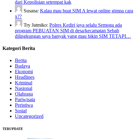
dari Kepolisian setempat kak
Susana:
Kalau mau buat SIM A lewat online gimna cara
x??
Try Jatmiko:
Polres Kediri jaya selalu Semoga ada
program PEBUATAN SIM di desa/kecamatan Sebab
dilingkungan saya banyak yang mau bikin SIM TETAPI…
Kategori Berita
Berita
Budaya
Ekonomi
Headlines
Kriminal
Nasional
Olahraga
Pariwisata
Peristiwa
Sosial
Uncategorized
TERUPDATE