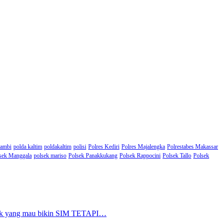
Jambi
polda kaltim
poldakaltim
polisi
Polres Kediri
Polres Majalengka
Polrestabes Makassar
sek Manggala
polsek mariso
Polsek Panakkukang
Polsek Rappocini
Polsek Tallo
Polsek
nyak yang mau bikin SIM TETAPI…