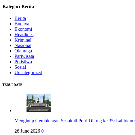
Kategori Berita
Berita
Budaya
Ekonomi
Headlines
Kriminal
Nasional
Olahraga
Pariwisata
Peristiwa
Sosial
Uncategorized
TERUPDATE
Mengintip Gemblengan Sespimti Polri Dikreg ke 35: Lahirkan 
26 June 2026
0