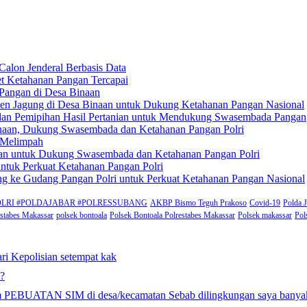
Calon Jenderal Berbasis Data
et Ketahanan Pangan Tercapai
Pangan di Desa Binaan
anen Jagung di Desa Binaan untuk Dukung Ketahanan Pangan Nasional
 dan Pemipihan Hasil Pertanian untuk Mendukung Swasembada Pangan
inaan, Dukung Swasembada dan Ketahanan Pangan Polri
n Melimpah
pilan untuk Dukung Swasembada dan Ketahanan Pangan Polri
ntuk Perkuat Ketahanan Pangan Polri
ung ke Gudang Pangan Polri untuk Perkuat Ketahanan Pangan Nasional
rat #POLRI #POLDAJABAR #POLRESSUBANG
AKBP Bismo Teguh Prakoso
Covid-19
Polda 
estabes Makassar
polsek bontoala
Polsek Bontoala Polrestabes Makassar
Polsek makassar
Pol
ri Kepolisian setempat kak
??
gram PEBUATAN SIM di desa/kecamatan Sebab dilingkungan saya ba