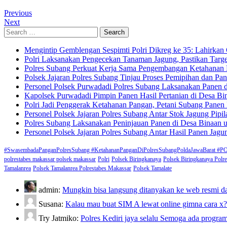
Previous
Next
Search
for:
Mengintip Gemblengan Sespimti Polri Dikreg ke 35: Lahirkan 
Polri Laksanakan Pengecekan Tanaman Jagung, Pastikan Targ
Polres Subang Perkuat Kerja Sama Pengembangan Ketahanan 
Polsek Jajaran Polres Subang Tinjau Proses Pemipihan dan P
Personel Polsek Purwadadi Polres Subang Laksanakan Panen
Kapolsek Purwadadi Pimpin Panen Hasil Pertanian di Desa B
Polri Jadi Penggerak Ketahanan Pangan, Petani Subang Pane
Personel Polsek Jajaran Polres Subang Antar Stok Jagung Pi
Polres Subang Laksanakan Peninjauan Panen di Desa Binaan u
Personel Polsek Jajaran Polres Subang Antar Hasil Panen Jag
#SwasembadaPanganPolresSubang #KetahananPanganDiPolresSubangPoldaJawaBa
polrestabes makassar polsek makassar
Polri
Polsek Biringkanaya
Polsek Biringkanaya Polr
Tamalanrea
Polsek Tamalanrea Polrestabes Makassar
Polsek Tamalate
admin:
Mungkin bisa langsung ditanyakan ke web resmi da
Susana:
Kalau mau buat SIM A lewat online gimna cara x
Try Jatmiko:
Polres Kediri jaya selalu Semoga ada pro