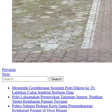
Previous
Next
Search
for:
Mengintip Gemblengan Sespimti Polri Dikreg ke 35:
Lahirkan Calon Jenderal Berbasis Data
Polri Laksanakan Pengecekan Tanaman Jagung, Pastikan
Target Ketahanan Pangan Tercapai
Polres Subang Perkuat Kerja Sama Pengembangan
Ketahanan Pangan di Desa Binaan