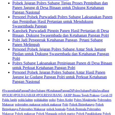
Polsek Jajaran Polres Subang Tinjau Proses Pemipihan dan
Panen Jagung di Desa Binaan untuk Dukung Ketahanan
Pangan Nasional
Personel Polsek Purwadadi Polres Subang Laksanakan Panen
dan Pemipihan Hasil Pertanian untuk Mendukung
Swasembada Pangan
Kapolsek Purwadadi Pimpin Panen Hasil Pertanian di Desa
Binaan, Dukung Swasembada dan Ketahanan Pangan Polri
Polri Jadi Penggerak Ketahanan Pangan, Petani Subang
Panen Melimpah
Personel Polsek Jajaran Polres Subang Antar Stok Jagung
Pipilan untuk Dukung Swasembada dan Ketahanan Pangan
Polri
Polres Subang Laksanakan Peninjauan Panen di Desa Binaan
untuk Perkuat Ketahanan Pangan Polri
Personel Polsek Jajaran Polres Subang Antar Hasil Panen
Jagung ke Gudang Pangan Polri untuk Perkuat Ketahanan
Pangan Nasional
#SwasembadaPanganPolresSubang #KetahananPanganDiPolresSubangPoldaJawaBarat
#POLRI #POLDAJABAR #POLRESSUBANG
AKBP Bismo Teguh Prakoso
Covid-19
Polda Jambi
polda kaltim
poldakaltim
polisi
Polres Kediri
Polres Majalengka
Polrestabes
Makassar
polrestabes makassar polsek makassar
Polri
Polsek Biringkanaya
Polsek
Biringkanaya Polrestabes Makassar
polsek bontoala
Polsek Bontoala Polrestabes
Makassar
Polsek makassar
Polsek Manggala
polsek mariso
Polsek Panakkukang
Polsek