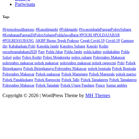
Pariwisata
Tags
#Irjenpolrusdihartono
#Kapoldajambi
#Poldajambi
#SwasembadaPanganPolresSubang
#KetahananPanganDiPolresSubangPoldaJawaBarat #POLRI #POLDAJABAR
#POLRESSUBANG
AKBP Bismo Teguh Prakoso
Cegah Covid-19
Covid-19
Gantung
diri
Kabaharkam Polri
Kapolda Jambi
Kapolres Subang
Kapolri
Kediri
opszebramahakam2020
Pare
Polda Jabar
Polda Jambi
polda kaltim
poldakaltim
Polda
Sulsel
polisi
Polres Kediri
Polres Majalengka
polres subang
Polrestabes Makassar
polrestabes makassar polsek makassar
polrestabes makassar polsek rappocini
Polri
Polsek
Biringkanaya
Polsek Biringkanaya Polrestabes Makassar
polsek bontoala
Polsek Bontoala
Polrestabes Makassar
Polsek makassar
Polsek Mamajang
Polsek Manggala
polsek mariso
Polsek Panakkukang
Polsek Rappocini
Polsek Tallo
Polsek Tamalanrea
Polsek Tamalanrea
Polrestabes Makassar
Polsek Tamalate
Polsek Ujung Pandang
Puncu
Sumur ambles
Copyright © 2026 | WordPress Theme by
MH Themes