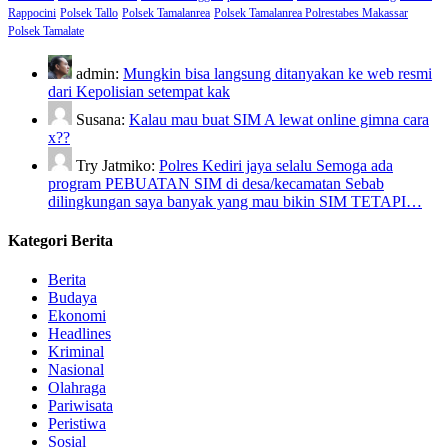
Rappocini
Polsek Tallo
Polsek Tamalanrea
Polsek Tamalanrea Polrestabes Makassar
Polsek Tamalate
admin:
Mungkin bisa langsung ditanyakan ke web resmi
dari Kepolisian setempat kak
Susana:
Kalau mau buat SIM A lewat online gimna cara
x??
Try Jatmiko:
Polres Kediri jaya selalu Semoga ada
program PEBUATAN SIM di desa/kecamatan Sebab
dilingkungan saya banyak yang mau bikin SIM TETAPI…
Kategori Berita
Berita
Budaya
Ekonomi
Headlines
Kriminal
Nasional
Olahraga
Pariwisata
Peristiwa
Sosial