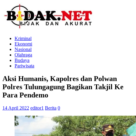
Kriminal
Ekonomi
Nasional
Olahraga
Budaya
Pariwisata
Aksi Humanis, Kapolres dan Polwan
Polres Tulungagung Bagikan Takjil Ke
Para Pendemo
14 April 2022
editor1
Berita
0