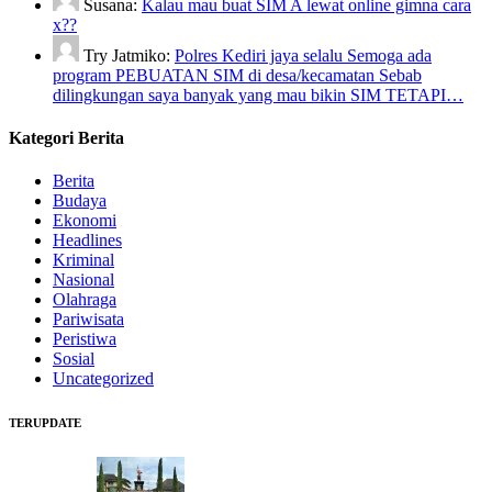
Susana:
Kalau mau buat SIM A lewat online gimna cara
x??
Try Jatmiko:
Polres Kediri jaya selalu Semoga ada
program PEBUATAN SIM di desa/kecamatan Sebab
dilingkungan saya banyak yang mau bikin SIM TETAPI…
Kategori Berita
Berita
Budaya
Ekonomi
Headlines
Kriminal
Nasional
Olahraga
Pariwisata
Peristiwa
Sosial
Uncategorized
TERUPDATE