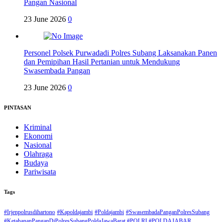
Pangan Nasional
23 June 2026
0
Personel Polsek Purwadadi Polres Subang Laksanakan Panen
dan Pemipihan Hasil Pertanian untuk Mendukung
Swasembada Pangan
23 June 2026
0
PINTASAN
Kriminal
Ekonomi
Nasional
Olahraga
Budaya
Pariwisata
Tags
#Irjenpolrusdihartono
#Kapoldajambi
#Poldajambi
#SwasembadaPanganPolresSubang
#KetahananPanganDiPolresSubangPoldaJawaBarat #POLRI #POLDAJABAR