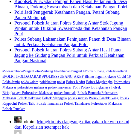
Kapolsek Purwadadi Pimpin Panen Hasil Pertanian di Desa
Binaan, Dukung Swasembada dan Ketahanan Pangan Polri
Polri Jadi Penggerak Ketahanan Pangan, Petani Subang
Panen Melimpah
Personel Polsek Jajaran Polres Subang Antar Stok Jagung
Pipilan untuk Dukung Swasembada dan Ketahanan Pangan
Polri
Polres Subang Laksanakan Peninjauan Panen di Desa Binaan
untuk Perkuat Ketahanan Pangan Polri
Personel Polsek Jajaran Polres Subang Antar Hasil Panen
Jagung ke Gudang Pangan Polri untuk Perkuat Ketahanan
Pangan Nasional
#SwasembadaPanganPolresSubang #KetahananPanganDiPolresSubangPoldaJawaBarat
#POLRI #POLDAJABAR #POLRESSUBANG
AKBP Bismo Teguh Prakoso
Covid-19
Polda Jambi
polda kaltim
poldakaltim
polisi
Polres Kediri
Polres Majalengka
Polrestabes
Makassar
polrestabes makassar polsek makassar
Polri
Polsek Biringkanaya
Polsek
Biringkanaya Polrestabes Makassar
polsek bontoala
Polsek Bontoala Polrestabes
Makassar
Polsek makassar
Polsek Manggala
polsek mariso
Polsek Panakkukang
Polsek
Rappocini
Polsek Tallo
Polsek Tamalanrea
Polsek Tamalanrea Polrestabes Makassar
Polsek Tamalate
admin:
Mungkin bisa langsung ditanyakan ke web resmi
dari Kepolisian setempat kak