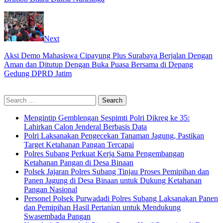
Next
Aksi Demo Mahasiswa Cipayung Plus Surabaya Berjalan Dengan
Aman dan Ditutup Dengan Buka Puasa Bersama di Depang
Gedung DPRD Jatim
Search
for:
Mengintip Gemblengan Sespimti Polri Dikreg ke 35:
Lahirkan Calon Jenderal Berbasis Data
Polri Laksanakan Pengecekan Tanaman Jagung, Pastikan
Target Ketahanan Pangan Tercapai
Polres Subang Perkuat Kerja Sama Pengembangan
Ketahanan Pangan di Desa Binaan
Polsek Jajaran Polres Subang Tinjau Proses Pemipihan dan
Panen Jagung di Desa Binaan untuk Dukung Ketahanan
Pangan Nasional
Personel Polsek Purwadadi Polres Subang Laksanakan Panen
dan Pemipihan Hasil Pertanian untuk Mendukung
Swasembada Pangan