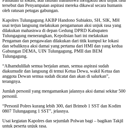
Pantauan di lokasi, ada ratusan mahasiswa mengikuti aksi unjuk rasa
tersebut dan Penyampaian aspirasi mereka dikawal secara humanis
oleh ratusan petugas gabungan.
Kapolres Tulungagung AKBP Handono Subiakto, SH, SIK, MH
usai terjun langsung melakukan pengamanan aksi unjuk rasa yang
dilakukan mahasiswa di depan Gedung DPRD Kabupaten
Tulungagung menerangkan, Kepolisian hari ini melakukan
Pengaman dan pengawalan dilakukan dari titik kumpul ke lokasi
dan sebaliknya aksi damai yang pertama dari HMI dan yang kedua
Gabungan DEMA, UIN Tulungagung, PMII dan BEM
Tulungagung.
“Alhamdulillah semua berjalan aman, semua aspirasi sudah
diakumudir dan langsung di temui Ketua Dewa, wakil Ketua dan
anggota Dewan semua sudah dicatat dan akan di salurkan”,
terangnya.
Jumlah personil yang mengamankan jalannya aksi damai sekitar 500
personil.
“Personil Polres kurang lebih 300, dari Brimob 1 SST dan Kodim
0807 Tulungagung 1 SST”, jelasnya.
Usai kegiatan Kapolres dan sejumlah Polwan bagi – bagikan Takjil
untuk peserta unjuk rasa.