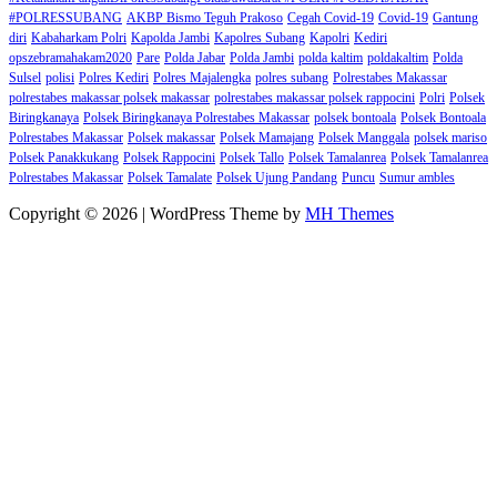
#POLRESSUBANG
AKBP Bismo Teguh Prakoso
Cegah Covid-19
Covid-19
Gantung
diri
Kabaharkam Polri
Kapolda Jambi
Kapolres Subang
Kapolri
Kediri
opszebramahakam2020
Pare
Polda Jabar
Polda Jambi
polda kaltim
poldakaltim
Polda
Sulsel
polisi
Polres Kediri
Polres Majalengka
polres subang
Polrestabes Makassar
polrestabes makassar polsek makassar
polrestabes makassar polsek rappocini
Polri
Polsek
Biringkanaya
Polsek Biringkanaya Polrestabes Makassar
polsek bontoala
Polsek Bontoala
Polrestabes Makassar
Polsek makassar
Polsek Mamajang
Polsek Manggala
polsek mariso
Polsek Panakkukang
Polsek Rappocini
Polsek Tallo
Polsek Tamalanrea
Polsek Tamalanrea
Polrestabes Makassar
Polsek Tamalate
Polsek Ujung Pandang
Puncu
Sumur ambles
Copyright © 2026 | WordPress Theme by
MH Themes