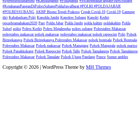
#Irjenpolrusdihartono
#Kapoldajambi
#Poldajambi
#SwasembadaPanganPolresSubang
#KetahananPanganDiPolresSubangPoldaJawaBarat #POLRI #POLDAJABAR
#POLRESSUBANG
AKBP Bismo Teguh Prakoso
Cegah Covid-19
Covid-19
Gantung
diri
Kabaharkam Polri
Kapolda Jambi
Kapolres Subang
Kapolri
Kediri
opszebramahakam2020
Pare
Polda Jabar
Polda Jambi
polda kaltim
poldakaltim
Polda
Sulsel
polisi
Polres Kediri
Polres Majalengka
polres subang
Polrestabes Makassar
polrestabes makassar polsek makassar
polrestabes makassar polsek rappocini
Polri
Polsek
Biringkanaya
Polsek Biringkanaya Polrestabes Makassar
polsek bontoala
Polsek Bontoala
Polrestabes Makassar
Polsek makassar
Polsek Mamajang
Polsek Manggala
polsek mariso
Polsek Panakkukang
Polsek Rappocini
Polsek Tallo
Polsek Tamalanrea
Polsek Tamalanrea
Polrestabes Makassar
Polsek Tamalate
Polsek Ujung Pandang
Puncu
Sumur ambles
Copyright © 2026 | WordPress Theme by
MH Themes