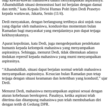
bagi kawan-kawan mahasiswa dalam menyampaikan aspirasinya.
Alhamdulillah situasi demonstrasi hari ini berjalan dengan damai
dan tertib,” kata Kepala Divisi Humas Polri Irjen Dedi Prasetyo
kepada wartawan, Jakarta, Senin (11/4).
Dedi menyatakan, dengan berlangsung tertibnya aksi unjuk rasa
yang digelar oleh mahasiswa, kondusivitas momentum bulan
Ramadan bagi masyarakat yang menjalaninya pun dapat terjaga
kekhusyukannya.
Aparat kepolisian, kata Dedi, juga mengedepankan pendekatan
humanis kepada kelompok mahasiswa yang menyampaikan
aspirasinya. Sehingga, menurut Dedi, tidak ditemukan adanya
tindakan represif kepada mahasiswa yang murni menyampaikan
aspirasinya.
“Alhamdulillah, situasi dapat berjalan normal setelah mahasiswa
menyampaikan aspirasinya. Kesucian bulan Ramadan pun tetap
terjaga dengan situasi keamanan dan ketertiban yang kondusif,” ujar
Dedi.
Menurut Dedi, mahasiswa menyampaikan aspirasi sesuai dengan
aturan kebebasan berekspresi. Pasalnya, ketika aspirasi telah
diterima dan ditampung mahasiswa pun telah membubarkan diri
dengan tertib di Gedung DPR.