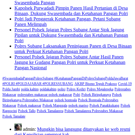
Swasembada Pangan
Kapolsek Purwadadi Pimpin Panen Hasil Pertanian di Desa
Binaan, Dukung Swasembada dan Ketahanan Pangan Polri
Polri Jadi Penggerak Ketahanan Pangan, Petani Subang
Panen Melimpah
Personel Polsek Jajaran Polres Subang Antar Stok Jagung
Pipilan untuk Dukung Swasembada dan Ketahanan Pangan
Polri
Polres Subang Laksanakan Peninjauan Panen di Desa Binaan
untuk Perkuat Ketahanan Pangan Polri
Personel Polsek Jajaran Polres Subang Antar Hasil Panen
Jagung ke Gudang Pangan Polri untuk Perkuat Ketahanan
Pangan Nasional
#SwasembadaPanganPolresSubang #KetahananPanganDiPolresSubangPoldaJawaBarat
#POLRI #POLDAJABAR #POLRESSUBANG
AKBP Bismo Teguh Prakoso
Covid-19
Polda Jambi
polda kaltim
poldakaltim
polisi
Polres Kediri
Polres Majalengka
Polrestabes
Makassar
polrestabes makassar polsek makassar
Polri
Polsek Biringkanaya
Polsek
Biringkanaya Polrestabes Makassar
polsek bontoala
Polsek Bontoala Polrestabes
Makassar
Polsek makassar
Polsek Manggala
polsek mariso
Polsek Panakkukang
Polsek
Rappocini
Polsek Tallo
Polsek Tamalanrea
Polsek Tamalanrea Polrestabes Makassar
Polsek Tamalate
admin:
Mungkin bisa langsung ditanyakan ke web resmi
dari Kepolisian setempat kak