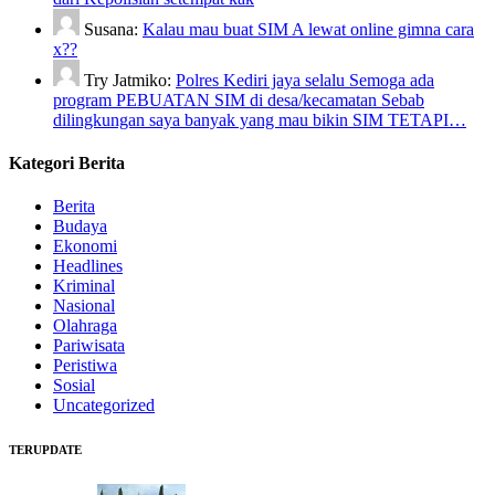
Susana:
Kalau mau buat SIM A lewat online gimna cara
x??
Try Jatmiko:
Polres Kediri jaya selalu Semoga ada
program PEBUATAN SIM di desa/kecamatan Sebab
dilingkungan saya banyak yang mau bikin SIM TETAPI…
Kategori Berita
Berita
Budaya
Ekonomi
Headlines
Kriminal
Nasional
Olahraga
Pariwisata
Peristiwa
Sosial
Uncategorized
TERUPDATE