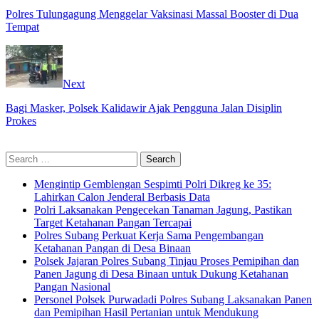
Polres Tulungagung Menggelar Vaksinasi Massal Booster di Dua
Tempat
Next
Bagi Masker, Polsek Kalidawir Ajak Pengguna Jalan Disiplin
Prokes
Search
for:
Mengintip Gemblengan Sespimti Polri Dikreg ke 35:
Lahirkan Calon Jenderal Berbasis Data
Polri Laksanakan Pengecekan Tanaman Jagung, Pastikan
Target Ketahanan Pangan Tercapai
Polres Subang Perkuat Kerja Sama Pengembangan
Ketahanan Pangan di Desa Binaan
Polsek Jajaran Polres Subang Tinjau Proses Pemipihan dan
Panen Jagung di Desa Binaan untuk Dukung Ketahanan
Pangan Nasional
Personel Polsek Purwadadi Polres Subang Laksanakan Panen
dan Pemipihan Hasil Pertanian untuk Mendukung