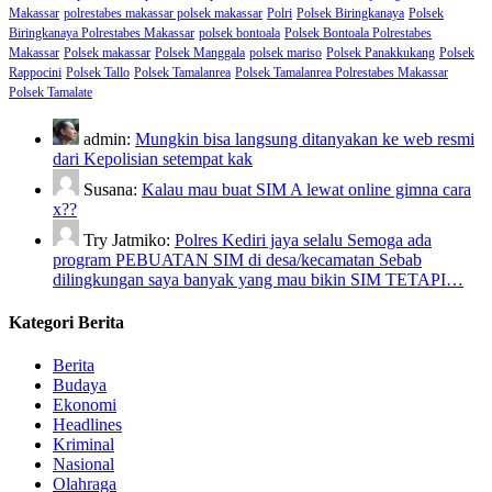
Makassar
polrestabes makassar polsek makassar
Polri
Polsek Biringkanaya
Polsek
Biringkanaya Polrestabes Makassar
polsek bontoala
Polsek Bontoala Polrestabes
Makassar
Polsek makassar
Polsek Manggala
polsek mariso
Polsek Panakkukang
Polsek
Rappocini
Polsek Tallo
Polsek Tamalanrea
Polsek Tamalanrea Polrestabes Makassar
Polsek Tamalate
admin:
Mungkin bisa langsung ditanyakan ke web resmi
dari Kepolisian setempat kak
Susana:
Kalau mau buat SIM A lewat online gimna cara
x??
Try Jatmiko:
Polres Kediri jaya selalu Semoga ada
program PEBUATAN SIM di desa/kecamatan Sebab
dilingkungan saya banyak yang mau bikin SIM TETAPI…
Kategori Berita
Berita
Budaya
Ekonomi
Headlines
Kriminal
Nasional
Olahraga