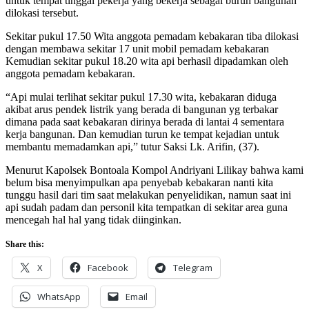
untuk tempat tinggal pekerja yang bekerja sebagai buruh bangunan
dilokasi tersebut.
Sekitar pukul 17.50 Wita anggota pemadam kebakaran tiba dilokasi
dengan membawa sekitar 17 unit mobil pemadam kebakaran
Kemudian sekitar pukul 18.20 wita api berhasil dipadamkan oleh
anggota pemadam kebakaran.
“Api mulai terlihat sekitar pukul 17.30 wita, kebakaran diduga
akibat arus pendek listrik yang berada di bangunan yg terbakar
dimana pada saat kebakaran dirinya berada di lantai 4 sementara
kerja bangunan. Dan kemudian turun ke tempat kejadian untuk
membantu memadamkan api,” tutur Saksi Lk. Arifin, (37).
Menurut Kapolsek Bontoala Kompol Andriyani Lilikay bahwa kami
belum bisa menyimpulkan apa penyebab kebakaran nanti kita
tunggu hasil dari tim saat melakukan penyelidikan, namun saat ini
api sudah padam dan personil kita tempatkan di sekitar area guna
mencegah hal hal yang tidak diinginkan.
Share this:
X
Facebook
Telegram
WhatsApp
Email