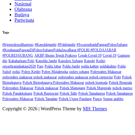
Nasional
Olahraga
Budaya
Pariwisata
Tags
#Irjenpolrusdihartono
#Kapoldajambi
#Poldajambi
#SwasembadaPanganPolresSubang
#KetahananPanganDiPolresSubangPoldaJawaBarat #POLRI #POLDAJABAR
#POLRESSUBANG
AKBP Bismo Teguh Prakoso
Cegah Covid-19
Covid-19
Gantung
diri
Kabaharkam Polri
Kapolda Jambi
Kapolres Subang
Kapolri
Kediri
opszebramahakam2020
Pare
Polda Jabar
Polda Jambi
polda kaltim
poldakaltim
Polda
Sulsel
polisi
Polres Kediri
Polres Majalengka
polres subang
Polrestabes Makassar
polrestabes makassar polsek makassar
polrestabes makassar polsek rappocini
Polri
Polsek
Biringkanaya
Polsek Biringkanaya Polrestabes Makassar
polsek bontoala
Polsek Bontoala
Polrestabes Makassar
Polsek makassar
Polsek Mamajang
Polsek Manggala
polsek mariso
Polsek Panakkukang
Polsek Rappocini
Polsek Tallo
Polsek Tamalanrea
Polsek Tamalanrea
Polrestabes Makassar
Polsek Tamalate
Polsek Ujung Pandang
Puncu
Sumur ambles
Copyright © 2026 | WordPress Theme by
MH Themes