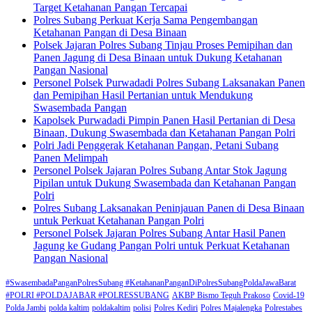
Target Ketahanan Pangan Tercapai
Polres Subang Perkuat Kerja Sama Pengembangan
Ketahanan Pangan di Desa Binaan
Polsek Jajaran Polres Subang Tinjau Proses Pemipihan dan
Panen Jagung di Desa Binaan untuk Dukung Ketahanan
Pangan Nasional
Personel Polsek Purwadadi Polres Subang Laksanakan Panen
dan Pemipihan Hasil Pertanian untuk Mendukung
Swasembada Pangan
Kapolsek Purwadadi Pimpin Panen Hasil Pertanian di Desa
Binaan, Dukung Swasembada dan Ketahanan Pangan Polri
Polri Jadi Penggerak Ketahanan Pangan, Petani Subang
Panen Melimpah
Personel Polsek Jajaran Polres Subang Antar Stok Jagung
Pipilan untuk Dukung Swasembada dan Ketahanan Pangan
Polri
Polres Subang Laksanakan Peninjauan Panen di Desa Binaan
untuk Perkuat Ketahanan Pangan Polri
Personel Polsek Jajaran Polres Subang Antar Hasil Panen
Jagung ke Gudang Pangan Polri untuk Perkuat Ketahanan
Pangan Nasional
#SwasembadaPanganPolresSubang #KetahananPanganDiPolresSubangPoldaJawaBarat
#POLRI #POLDAJABAR #POLRESSUBANG
AKBP Bismo Teguh Prakoso
Covid-19
Polda Jambi
polda kaltim
poldakaltim
polisi
Polres Kediri
Polres Majalengka
Polrestabes