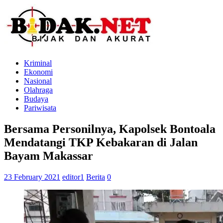
Kriminal
Ekonomi
Nasional
Olahraga
Budaya
Pariwisata
Bersama Personilnya, Kapolsek Bontoala
Mendatangi TKP Kebakaran di Jalan
Bayam Makassar
23 February 2021
editor1
Berita
0