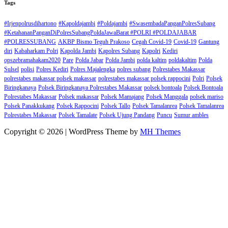
Tags
#Irjenpolrusdihartono
#Kapoldajambi
#Poldajambi
#SwasembadaPanganPolresSubang
#KetahananPanganDiPolresSubangPoldaJawaBarat #POLRI #POLDAJABAR
#POLRESSUBANG
AKBP Bismo Teguh Prakoso
Cegah Covid-19
Covid-19
Gantung
diri
Kabaharkam Polri
Kapolda Jambi
Kapolres Subang
Kapolri
Kediri
opszebramahakam2020
Pare
Polda Jabar
Polda Jambi
polda kaltim
poldakaltim
Polda
Sulsel
polisi
Polres Kediri
Polres Majalengka
polres subang
Polrestabes Makassar
polrestabes makassar polsek makassar
polrestabes makassar polsek rappocini
Polri
Polsek
Biringkanaya
Polsek Biringkanaya Polrestabes Makassar
polsek bontoala
Polsek Bontoala
Polrestabes Makassar
Polsek makassar
Polsek Mamajang
Polsek Manggala
polsek mariso
Polsek Panakkukang
Polsek Rappocini
Polsek Tallo
Polsek Tamalanrea
Polsek Tamalanrea
Polrestabes Makassar
Polsek Tamalate
Polsek Ujung Pandang
Puncu
Sumur ambles
Copyright © 2026 | WordPress Theme by
MH Themes