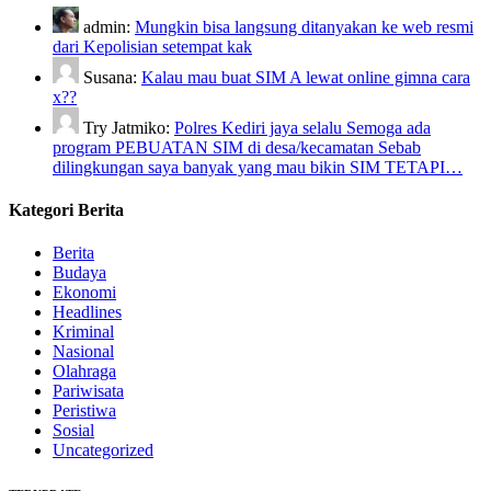
admin:
Mungkin bisa langsung ditanyakan ke web resmi
dari Kepolisian setempat kak
Susana:
Kalau mau buat SIM A lewat online gimna cara
x??
Try Jatmiko:
Polres Kediri jaya selalu Semoga ada
program PEBUATAN SIM di desa/kecamatan Sebab
dilingkungan saya banyak yang mau bikin SIM TETAPI…
Kategori Berita
Berita
Budaya
Ekonomi
Headlines
Kriminal
Nasional
Olahraga
Pariwisata
Peristiwa
Sosial
Uncategorized