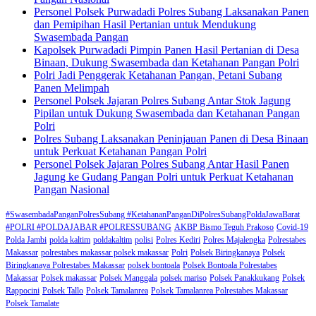
Personel Polsek Purwadadi Polres Subang Laksanakan Panen
dan Pemipihan Hasil Pertanian untuk Mendukung
Swasembada Pangan
Kapolsek Purwadadi Pimpin Panen Hasil Pertanian di Desa
Binaan, Dukung Swasembada dan Ketahanan Pangan Polri
Polri Jadi Penggerak Ketahanan Pangan, Petani Subang
Panen Melimpah
Personel Polsek Jajaran Polres Subang Antar Stok Jagung
Pipilan untuk Dukung Swasembada dan Ketahanan Pangan
Polri
Polres Subang Laksanakan Peninjauan Panen di Desa Binaan
untuk Perkuat Ketahanan Pangan Polri
Personel Polsek Jajaran Polres Subang Antar Hasil Panen
Jagung ke Gudang Pangan Polri untuk Perkuat Ketahanan
Pangan Nasional
#SwasembadaPanganPolresSubang #KetahananPanganDiPolresSubangPoldaJawaBarat
#POLRI #POLDAJABAR #POLRESSUBANG
AKBP Bismo Teguh Prakoso
Covid-19
Polda Jambi
polda kaltim
poldakaltim
polisi
Polres Kediri
Polres Majalengka
Polrestabes
Makassar
polrestabes makassar polsek makassar
Polri
Polsek Biringkanaya
Polsek
Biringkanaya Polrestabes Makassar
polsek bontoala
Polsek Bontoala Polrestabes
Makassar
Polsek makassar
Polsek Manggala
polsek mariso
Polsek Panakkukang
Polsek
Rappocini
Polsek Tallo
Polsek Tamalanrea
Polsek Tamalanrea Polrestabes Makassar
Polsek Tamalate