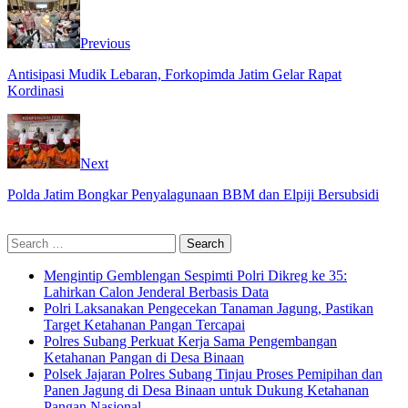
Previous
Antisipasi Mudik Lebaran, Forkopimda Jatim Gelar Rapat
Kordinasi
Next
Polda Jatim Bongkar Penyalagunaan BBM dan Elpiji Bersubsidi
Search
for:
Mengintip Gemblengan Sespimti Polri Dikreg ke 35:
Lahirkan Calon Jenderal Berbasis Data
Polri Laksanakan Pengecekan Tanaman Jagung, Pastikan
Target Ketahanan Pangan Tercapai
Polres Subang Perkuat Kerja Sama Pengembangan
Ketahanan Pangan di Desa Binaan
Polsek Jajaran Polres Subang Tinjau Proses Pemipihan dan
Panen Jagung di Desa Binaan untuk Dukung Ketahanan
Pangan Nasional