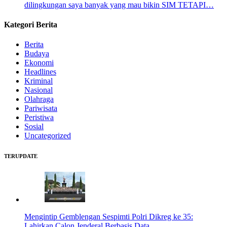
dilingkungan saya banyak yang mau bikin SIM TETAPI…
Kategori Berita
Berita
Budaya
Ekonomi
Headlines
Kriminal
Nasional
Olahraga
Pariwisata
Peristiwa
Sosial
Uncategorized
TERUPDATE
Mengintip Gemblengan Sespimti Polri Dikreg ke 35:
Lahirkan Calon Jenderal Berbasis Data