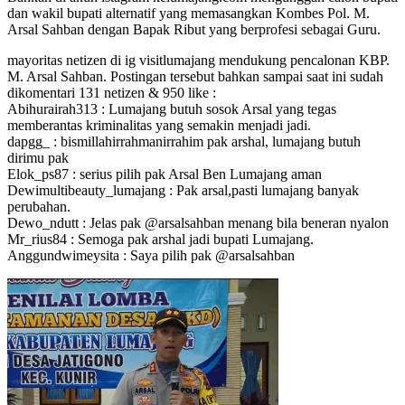
dan wakil bupati alternatif yang memasangkan Kombes Pol. M.
Arsal Sahban dengan Bapak Ribut yang berprofesi sebagai Guru.
mayoritas netizen di ig visitlumajang mendukung pencalonan KBP.
M. Arsal Sahban. Postingan tersebut bahkan sampai saat ini sudah
dikomentari 131 netizen & 950 like :
Abihurairah313 : Lumajang butuh sosok Arsal yang tegas
memberantas kriminalitas yang semakin menjadi jadi.
dapgg_ : bismillahirrahmanirrahim pak arshal, lumajang butuh
dirimu pak
Elok_ps87 : serius pilih pak Arsal Ben Lumajang aman
Dewimultibeauty_lumajang : Pak arsal,pasti lumajang banyak
perubahan.
Dewo_ndutt : Jelas pak @arsalsahban menang bila beneran nyalon
Mr_rius84 : Semoga pak arshal jadi bupati Lumajang.
Anggundwimeysita : Saya pilih pak @arsalsahban