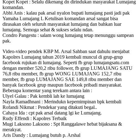
Kopet Kopet : Selalu dikenang dn dirindukan masyarakat Lumajang
komandan.
Abhi Anis : kalau pak arsal nyalon bupati lumajang pasti jadi pak
Yamaha Lumajang L Ketulisan komandan arsal sangat bisa
dirasakan oleh seluruh masyarakat lumajang dan bahkan luar
lumajang. Semoga sehat & sukses selalu ndan.
Condro Pangestu : salam wong lumajang tetap menunggu sampean
pak.
Video-video pendek KBP M. Arsal Sahban saat dahulu menjabat
Kapolres Lumajang tahun 2019 kembali muncul di grup-grup
facebook rujukan di lumajang. Seperti fb grup lumajangsatu.com
dengan member 520,2 ribu follower, fb grup LUMAJANG SATU
76,8 ribu member, fb grup WONG LUMAJANG 152,7 ribu
member, fb grup LUMAJANG SAE 149,8 ribu member dan
banyak facebook grup maupun facebook pribadi masyarakat.
Beberapa komentar yang terekam antara lain :
Ulyel Galau : Pak kembli lah ke lumajang
Nayla Ramadhnani : Merindukn kepemimpinan bpk kembali
Rofandi Nikmat : Pendekar yang ditakuti begal..
Cahaya Ida : cpt pak arsal datang lgi ke Lumajang.
Rudy Effendi : Kapolres Terbaik
Mugi Laksono Laksono : Spt Ranggalawe hebat bijaksana &
merakyat.
Aris Dandy : Lumajang butuh p. Arshal