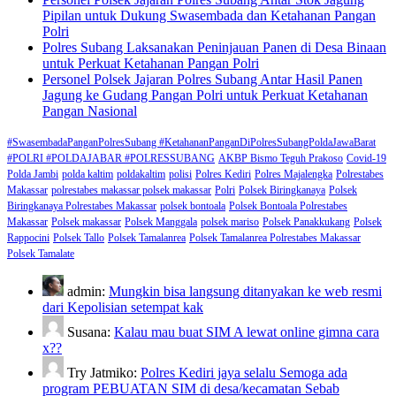
Pipilan untuk Dukung Swasembada dan Ketahanan Pangan
Polri
Polres Subang Laksanakan Peninjauan Panen di Desa Binaan
untuk Perkuat Ketahanan Pangan Polri
Personel Polsek Jajaran Polres Subang Antar Hasil Panen
Jagung ke Gudang Pangan Polri untuk Perkuat Ketahanan
Pangan Nasional
#SwasembadaPanganPolresSubang #KetahananPanganDiPolresSubangPoldaJawaBarat
#POLRI #POLDAJABAR #POLRESSUBANG
AKBP Bismo Teguh Prakoso
Covid-19
Polda Jambi
polda kaltim
poldakaltim
polisi
Polres Kediri
Polres Majalengka
Polrestabes
Makassar
polrestabes makassar polsek makassar
Polri
Polsek Biringkanaya
Polsek
Biringkanaya Polrestabes Makassar
polsek bontoala
Polsek Bontoala Polrestabes
Makassar
Polsek makassar
Polsek Manggala
polsek mariso
Polsek Panakkukang
Polsek
Rappocini
Polsek Tallo
Polsek Tamalanrea
Polsek Tamalanrea Polrestabes Makassar
Polsek Tamalate
admin:
Mungkin bisa langsung ditanyakan ke web resmi
dari Kepolisian setempat kak
Susana:
Kalau mau buat SIM A lewat online gimna cara
x??
Try Jatmiko:
Polres Kediri jaya selalu Semoga ada
program PEBUATAN SIM di desa/kecamatan Sebab