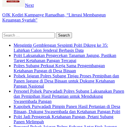
Next
OJK Kediri Kampanye Ramadhan, “Literasi Membangun
Keuangan Syariah”
Search
for:
Mengintip Gemblengan Sespimti Polri Dikreg ke 35:
Lahirkan Calon Jenderal Berbasis Data
Polri Laksanakan Pengecekan Tanaman Jagung, Pastikan
Target Ketahanan Pangan Tercapai
Polres Subang Perkuat Kerja Sama Pengembangan
Ketahanan Pangan di Desa Binaan
Polsek Jajaran Polres Subang Tinjau Proses Pemipihan dan
Panen Jagung di Desa Binaan untuk Dukung Ketahanan
Pangan Nasional
Personel Polsek Purwadadi Polres Subang Laksanakan Panen
dan Pemipihan Hasil Pertanian untuk Mendukung
Swasembada Pangan
Kapolsek Purwadadi Pimpin Panen Hasil Pertanian di Desa
Binaan, Dukung Swasembada dan Ketahanan Pangan Polri
Polri Jadi Penggerak Ketahanan Pangan, Petani Subang
Panen Melimpah
Personel Polsek Jajaran Polres Subang Antar Stok Jagung