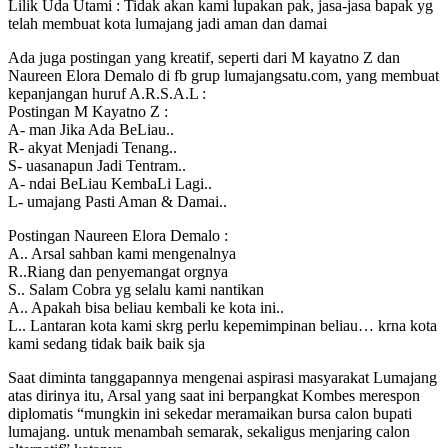
Lilik Uda Utami : Tidak akan kami lupakan pak, jasa-jasa bapak yg
telah membuat kota lumajang jadi aman dan damai
Ada juga postingan yang kreatif, seperti dari M kayatno Z dan
Naureen Elora Demalo di fb grup lumajangsatu.com, yang membuat
kepanjangan huruf A.R.S.A.L :
Postingan M Kayatno Z :
A- man Jika Ada BeLiau..
R- akyat Menjadi Tenang..
S- uasanapun Jadi Tentram..
A- ndai BeLiau KembaLi Lagi..
L- umajang Pasti Aman & Damai..
Postingan Naureen Elora Demalo :
A.. Arsal sahban kami mengenalnya
R..Riang dan penyemangat orgnya
S.. Salam Cobra yg selalu kami nantikan
A.. Apakah bisa beliau kembali ke kota ini..
L.. Lantaran kota kami skrg perlu kepemimpinan beliau… krna kota
kami sedang tidak baik baik sja
Saat diminta tanggapannya mengenai aspirasi masyarakat Lumajang
atas dirinya itu, Arsal yang saat ini berpangkat Kombes merespon
diplomatis “mungkin ini sekedar meramaikan bursa calon bupati
lumajang. untuk menambah semarak, sekaligus menjaring calon