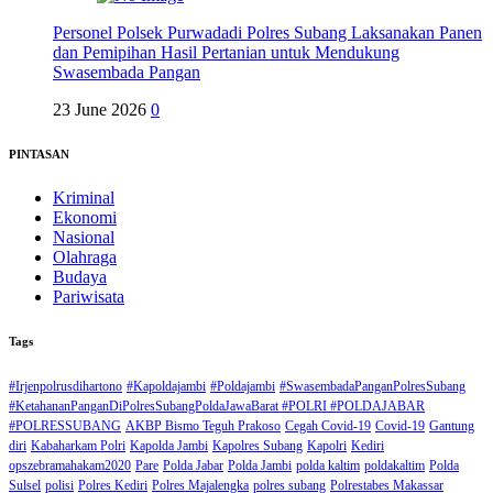
Personel Polsek Purwadadi Polres Subang Laksanakan Panen
dan Pemipihan Hasil Pertanian untuk Mendukung
Swasembada Pangan
23 June 2026
0
PINTASAN
Kriminal
Ekonomi
Nasional
Olahraga
Budaya
Pariwisata
Tags
#Irjenpolrusdihartono
#Kapoldajambi
#Poldajambi
#SwasembadaPanganPolresSubang
#KetahananPanganDiPolresSubangPoldaJawaBarat #POLRI #POLDAJABAR
#POLRESSUBANG
AKBP Bismo Teguh Prakoso
Cegah Covid-19
Covid-19
Gantung
diri
Kabaharkam Polri
Kapolda Jambi
Kapolres Subang
Kapolri
Kediri
opszebramahakam2020
Pare
Polda Jabar
Polda Jambi
polda kaltim
poldakaltim
Polda
Sulsel
polisi
Polres Kediri
Polres Majalengka
polres subang
Polrestabes Makassar