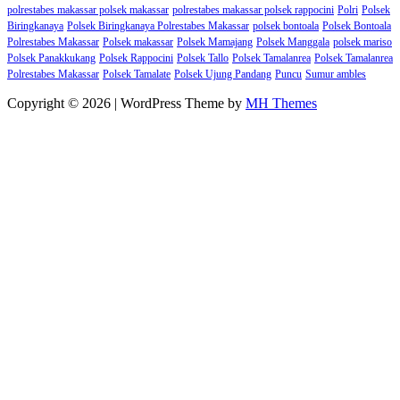
polrestabes makassar polsek makassar
polrestabes makassar polsek rappocini
Polri
Polsek
Biringkanaya
Polsek Biringkanaya Polrestabes Makassar
polsek bontoala
Polsek Bontoala
Polrestabes Makassar
Polsek makassar
Polsek Mamajang
Polsek Manggala
polsek mariso
Polsek Panakkukang
Polsek Rappocini
Polsek Tallo
Polsek Tamalanrea
Polsek Tamalanrea
Polrestabes Makassar
Polsek Tamalate
Polsek Ujung Pandang
Puncu
Sumur ambles
Copyright © 2026 | WordPress Theme by
MH Themes