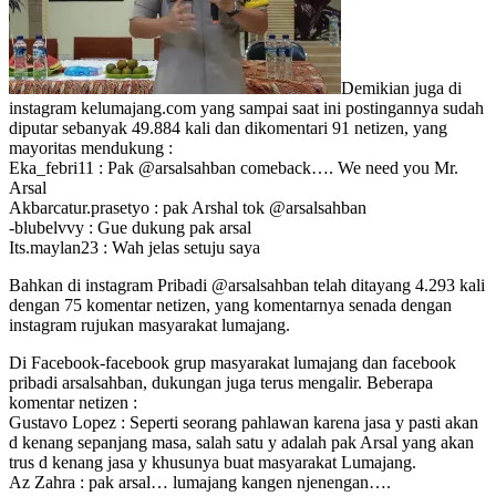
Demikian juga di
instagram kelumajang.com yang sampai saat ini postingannya sudah
diputar sebanyak 49.884 kali dan dikomentari 91 netizen, yang
mayoritas mendukung :
Eka_febri11 : Pak @arsalsahban comeback…. We need you Mr.
Arsal
Akbarcatur.prasetyo : pak Arshal tok @arsalsahban
-blubelvvy : Gue dukung pak arsal
Its.maylan23 : Wah jelas setuju saya
Bahkan di instagram Pribadi @arsalsahban telah ditayang 4.293 kali
dengan 75 komentar netizen, yang komentarnya senada dengan
instagram rujukan masyarakat lumajang.
Di Facebook-facebook grup masyarakat lumajang dan facebook
pribadi arsalsahban, dukungan juga terus mengalir. Beberapa
komentar netizen :
Gustavo Lopez : Seperti seorang pahlawan karena jasa y pasti akan
d kenang sepanjang masa, salah satu y adalah pak Arsal yang akan
trus d kenang jasa y khusunya buat masyarakat Lumajang.
Az Zahra : pak arsal… lumajang kangen njenengan….