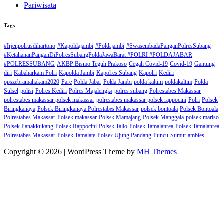
Pariwisata
Tags
#Irjenpolrusdihartono
#Kapoldajambi
#Poldajambi
#SwasembadaPanganPolresSubang
#KetahananPanganDiPolresSubangPoldaJawaBarat #POLRI #POLDAJABAR
#POLRESSUBANG
AKBP Bismo Teguh Prakoso
Cegah Covid-19
Covid-19
Gantung
diri
Kabaharkam Polri
Kapolda Jambi
Kapolres Subang
Kapolri
Kediri
opszebramahakam2020
Pare
Polda Jabar
Polda Jambi
polda kaltim
poldakaltim
Polda
Sulsel
polisi
Polres Kediri
Polres Majalengka
polres subang
Polrestabes Makassar
polrestabes makassar polsek makassar
polrestabes makassar polsek rappocini
Polri
Polsek
Biringkanaya
Polsek Biringkanaya Polrestabes Makassar
polsek bontoala
Polsek Bontoala
Polrestabes Makassar
Polsek makassar
Polsek Mamajang
Polsek Manggala
polsek mariso
Polsek Panakkukang
Polsek Rappocini
Polsek Tallo
Polsek Tamalanrea
Polsek Tamalanrea
Polrestabes Makassar
Polsek Tamalate
Polsek Ujung Pandang
Puncu
Sumur ambles
Copyright © 2026 | WordPress Theme by
MH Themes