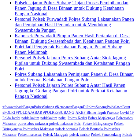
Polsek Jajaran Polres Subang Tinjau Proses Pemipihan dan
Panen Jagung di Desa Binaan untuk Dukung Ketahanan
Pangan Nasional
Personel Polsek Purwadadi Polres Subang Laksanakan Panen
dan Pemipihan Hasil Pertanian untuk Mendukung
Swasembada Pangan
Kapolsek Purwadadi Pimpin Panen Hasil Pertanian di Desa
Binaan, Dukung Swasembada dan Ketahanan Pangan Polri
Polri Jadi Penggerak Ketahanan Pangan, Petani Subang
Panen Melimpah
Personel Polsek Jajaran Polres Subang Antar Stok Jagung
Pipilan untuk Dukung Swasembada dan Ketahanan Pangan
Polri
Polres Subang Laksanakan Peninjauan Panen di Desa Binaan
untuk Perkuat Ketahanan Pangan Polri
Personel Polsek Jajaran Polres Subang Antar Hasil Panen
Jagung ke Gudang Pangan Polri untuk Perkuat Ketahanan
Pangan Nasional
#SwasembadaPanganPolresSubang #KetahananPanganDiPolresSubangPoldaJawaBarat
#POLRI #POLDAJABAR #POLRESSUBANG
AKBP Bismo Teguh Prakoso
Covid-19
Polda Jambi
polda kaltim
poldakaltim
polisi
Polres Kediri
Polres Majalengka
Polrestabes
Makassar
polrestabes makassar polsek makassar
Polri
Polsek Biringkanaya
Polsek
Biringkanaya Polrestabes Makassar
polsek bontoala
Polsek Bontoala Polrestabes
Makassar
Polsek makassar
Polsek Manggala
polsek mariso
Polsek Panakkukang
Polsek