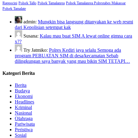
Rappocini
Polsek Tallo
Polsek Tamalanrea
Polsek Tamalanrea Polrestabes Makassar
Polsek Tamalate
admin:
Mungkin bisa langsung ditanyakan ke web resmi
dari Kepolisian setempat kak
Susana:
Kalau mau buat SIM A lewat online gimna cara
x??
Try Jatmiko:
Polres Kediri jaya selalu Semoga ada
program PEBUATAN SIM di desa/kecamatan Sebab
dilingkungan saya banyak yang mau bikin SIM TETAPI…
Kategori Berita
Berita
Budaya
Ekonomi
Headlines
Kriminal
Nasional
Olahraga
Pariwisata
Peristiwa
Sosial