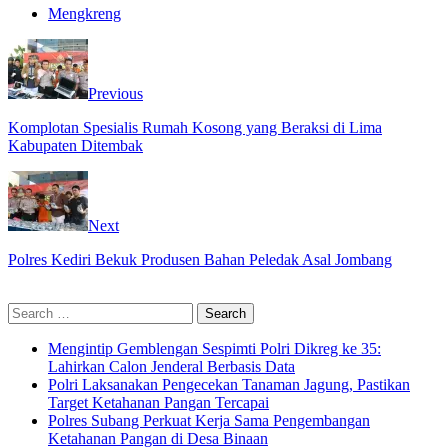
Mengkreng
Previous
Komplotan Spesialis Rumah Kosong yang Beraksi di Lima
Kabupaten Ditembak
Next
Polres Kediri Bekuk Produsen Bahan Peledak Asal Jombang
Search
for:
Mengintip Gemblengan Sespimti Polri Dikreg ke 35:
Lahirkan Calon Jenderal Berbasis Data
Polri Laksanakan Pengecekan Tanaman Jagung, Pastikan
Target Ketahanan Pangan Tercapai
Polres Subang Perkuat Kerja Sama Pengembangan
Ketahanan Pangan di Desa Binaan