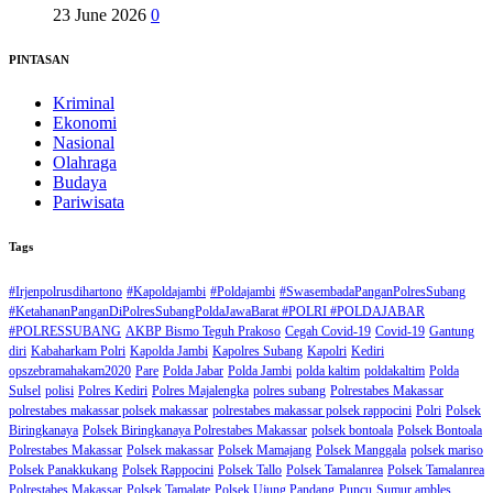
23 June 2026
0
PINTASAN
Kriminal
Ekonomi
Nasional
Olahraga
Budaya
Pariwisata
Tags
#Irjenpolrusdihartono
#Kapoldajambi
#Poldajambi
#SwasembadaPanganPolresSubang
#KetahananPanganDiPolresSubangPoldaJawaBarat #POLRI #POLDAJABAR
#POLRESSUBANG
AKBP Bismo Teguh Prakoso
Cegah Covid-19
Covid-19
Gantung
diri
Kabaharkam Polri
Kapolda Jambi
Kapolres Subang
Kapolri
Kediri
opszebramahakam2020
Pare
Polda Jabar
Polda Jambi
polda kaltim
poldakaltim
Polda
Sulsel
polisi
Polres Kediri
Polres Majalengka
polres subang
Polrestabes Makassar
polrestabes makassar polsek makassar
polrestabes makassar polsek rappocini
Polri
Polsek
Biringkanaya
Polsek Biringkanaya Polrestabes Makassar
polsek bontoala
Polsek Bontoala
Polrestabes Makassar
Polsek makassar
Polsek Mamajang
Polsek Manggala
polsek mariso
Polsek Panakkukang
Polsek Rappocini
Polsek Tallo
Polsek Tamalanrea
Polsek Tamalanrea
Polrestabes Makassar
Polsek Tamalate
Polsek Ujung Pandang
Puncu
Sumur ambles