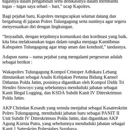
tugasnya dalam pengabdian serta dedikasinya dalam membantu
tugas – tugas saya sehari – hari,” ucap Kapolres.
Bagi pejabat baru, Kapolres mengucapkan selamat datang dan
bergabung di jajaran Polres Tulungagung serta nantinya agar segera
menyesuaikan diri dengan lingkungan.
“Insyaallah, dengan terjalinnya komunikasi dan kordinasi yang baik,
kita bisa melaksanakan tugas dalam rangka menjaga Kamtibmas
Kabupaten Tulungagung agar tetap aman dan kondusif,” tandasnya.
Adapun nama – nama pejabat yang mengalami pergeseran adalah
sebagai berikut :
Wakapolres Tulungagung Kompol Cristoper Adhikara Lebang
dimutasikan sebagai Analis Kebijakan Pertama Bidang Kamsel
Ditlantas Polda Jatim, posisinya digantikan oleh Kompol Didik Tri
Hendro Siswoyo yang sebelumnya menduduki jabatan sebagai
Kanit Illegal Logging, dan KSDA Subdit Kanit IV Ditreskrimsus
Polda Jatim.
AKP Christian Kosasih yang semula menjabat sebagai Kasatreskrim
Polres Tulungagung, menduduki jabatan baru sebagai PANIT II
Unit Subdit IV Ditreskrimsus Polda Jatim, dan digantikan AKP
Agung Kurnia Putra, yang sebelumnya menduduki jabatan sebagai
Kanit 1 Satreskrim Polrestabes Surabaya.