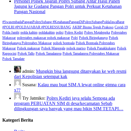
Personel Polsek Jajaran Polres Subang Antar Hasil Panen
Jagung ke Gudang Pangan Polri untuk Perkuat Ketahanan
Pangan Nasional
#SwasembadaPanganPolresSubang #KetahananPanganDiPolresSubangPoldaJawaBarat
#POLRI #POLDAJABAR #POLRESSUBANG
AKBP Bismo Teguh Prakoso
Covid-19
Polda Jambi
polda kaltim
poldakaltim
polisi
Polres Kediri
Polres Majalengka
Polrestabes
Makassar
polrestabes makassar polsek makassar
Polri
Polsek Biringkanaya
Polsek
Biringkanaya Polrestabes Makassar
polsek bontoala
Polsek Bontoala Polrestabes
Makassar
Polsek makassar
Polsek Manggala
polsek mariso
Polsek Panakkukang
Polsek
Rappocini
Polsek Tallo
Polsek Tamalanrea
Polsek Tamalanrea Polrestabes Makassar
Polsek Tamalate
admin:
Mungkin bisa langsung ditanyakan ke web resmi
dari Kepolisian setempat kak
Susana:
Kalau mau buat SIM A lewat online gimna cara
x??
Try Jatmiko:
Polres Kediri jaya selalu Semoga ada
program PEBUATAN SIM di desa/kecamatan Sebab
dilingkungan saya banyak yang mau bikin SIM TETAPI…
Kategori Berita