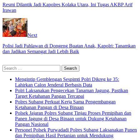
Resmi Dilantik Jadi Kapolres Kolaka Utara, Ini Tugas AKBP Arif
Irawan
Next
Polisi Jadi Pahlawan di Dongeng Buatan Anak, Kapolri: Tanamkan
dan Jadikan Semangat Jadi Lebih Baik
Search
for:
Mengintip Gemblengan Sespimti Polri Dikreg ke 35:
Lahirkan Calon Jenderal Berbasis Data
Polri Laksanakan Pengecekan Tanaman Jagung, Pastikan
Target Ketahanan Pangan Tercapai
Polres Subang Perkuat Kerja Sama Pengembangan
Ketahanan Pangan di Desa Binaan
Polsek Jajaran Polres Subang Tinjau Proses Pemipihan dan
Panen Jagung di Desa Binaan untuk Dukung Ketahanan
Pangan Nasional
Personel Polsek Purwadadi Polres Subang Laksanakan Panen
dan Pemipihan Hasil Pertanian untuk Mendukung