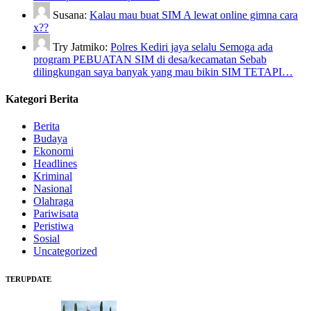
Susana:
Kalau mau buat SIM A lewat online gimna cara
x??
Try Jatmiko:
Polres Kediri jaya selalu Semoga ada
program PEBUATAN SIM di desa/kecamatan Sebab
dilingkungan saya banyak yang mau bikin SIM TETAPI…
Kategori Berita
Berita
Budaya
Ekonomi
Headlines
Kriminal
Nasional
Olahraga
Pariwisata
Peristiwa
Sosial
Uncategorized
TERUPDATE