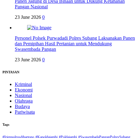
Panen Jagung di Desa Binaan untuk Dukung Ketahanan
Pangan Nasional
23 June 2026
0
Personel Polsek Purwadadi Polres Subang Laksanakan Panen
dan Pemipihan Hasil Pertanian untuk Mendukung
Swasembada Pangan
23 June 2026
0
PINTASAN
Kriminal
Ekonomi
Nasional
Olahraga
Budaya
Pariwisata
Tags
#Irjenpolrusdihartono
#Kapoldajambi
#Poldajambi
#SwasembadaPanganPolresSubang