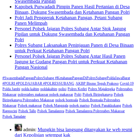
Swasembada Pangan
Kapolsek Purwadadi Pimpin Panen Hasil Pertanian di Desa
Binaan, Dukung Swasembada dan Ketahanan Pangan Polri
Polri Jadi Penggerak Ketahanan Pangan, Petani Subang
Panen Melimpah
Personel Polsek Jajaran Polres Subang Antar Stok Jagung
Pipilan untuk Dukung Swasembada dan Ketahanan Pangan
Polri
Polres Subang Laksanakan Peninjauan Panen di Desa Binaan
untuk Perkuat Ketahanan Pangan Polri
Personel Polsek Jajaran Polres Subang Antar Hasil Panen
Jagung ke Gudang Pangan Polri untuk Perkuat Ketahanan
Pangan Nasional
#SwasembadaPanganPolresSubang #KetahananPanganDiPolresSubangPoldaJawaBarat
#POLRI #POLDAJABAR #POLRESSUBANG
AKBP Bismo Teguh Prakoso
Covid-19
Polda Jambi
polda kaltim
poldakaltim
polisi
Polres Kediri
Polres Majalengka
Polrestabes
Makassar
polrestabes makassar polsek makassar
Polri
Polsek Biringkanaya
Polsek
Biringkanaya Polrestabes Makassar
polsek bontoala
Polsek Bontoala Polrestabes
Makassar
Polsek makassar
Polsek Manggala
polsek mariso
Polsek Panakkukang
Polsek
Rappocini
Polsek Tallo
Polsek Tamalanrea
Polsek Tamalanrea Polrestabes Makassar
Polsek Tamalate
admin:
Mungkin bisa langsung ditanyakan ke web resmi
dari Kepolisian setempat kak