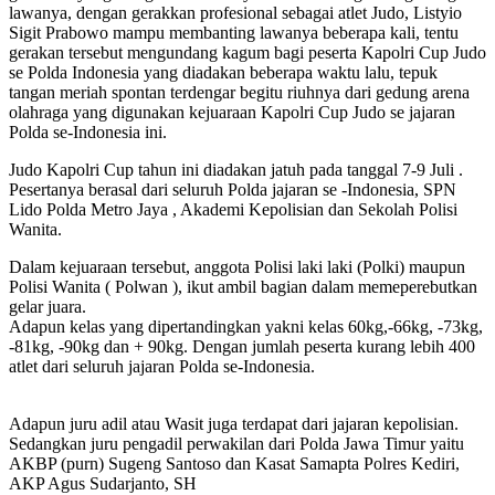
lawanya, dengan gerakkan profesional sebagai atlet Judo, Listyio
Sigit Prabowo mampu membanting lawanya beberapa kali, tentu
gerakan tersebut mengundang kagum bagi peserta Kapolri Cup Judo
se Polda Indonesia yang diadakan beberapa waktu lalu, tepuk
tangan meriah spontan terdengar begitu riuhnya dari gedung arena
olahraga yang digunakan kejuaraan Kapolri Cup Judo se jajaran
Polda se-Indonesia ini.
Judo Kapolri Cup tahun ini diadakan jatuh pada tanggal 7-9 Juli .
Pesertanya berasal dari seluruh Polda jajaran se -Indonesia, SPN
Lido Polda Metro Jaya , Akademi Kepolisian dan Sekolah Polisi
Wanita.
Dalam kejuaraan tersebut, anggota Polisi laki laki (Polki) maupun
Polisi Wanita ( Polwan ), ikut ambil bagian dalam memeperebutkan
gelar juara.
Adapun kelas yang dipertandingkan yakni kelas 60kg,-66kg, -73kg,
-81kg, -90kg dan + 90kg. Dengan jumlah peserta kurang lebih 400
atlet dari seluruh jajaran Polda se-Indonesia.
Adapun juru adil atau Wasit juga terdapat dari jajaran kepolisian.
Sedangkan juru pengadil perwakilan dari Polda Jawa Timur yaitu
AKBP (purn) Sugeng Santoso dan Kasat Samapta Polres Kediri,
AKP Agus Sudarjanto, SH