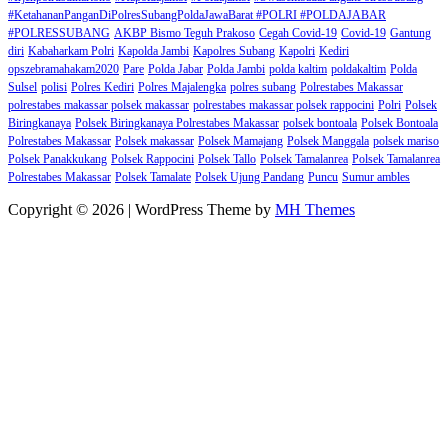
#KetahananPanganDiPolresSubangPoldaJawaBarat #POLRI #POLDAJABAR
#POLRESSUBANG
AKBP Bismo Teguh Prakoso
Cegah Covid-19
Covid-19
Gantung
diri
Kabaharkam Polri
Kapolda Jambi
Kapolres Subang
Kapolri
Kediri
opszebramahakam2020
Pare
Polda Jabar
Polda Jambi
polda kaltim
poldakaltim
Polda
Sulsel
polisi
Polres Kediri
Polres Majalengka
polres subang
Polrestabes Makassar
polrestabes makassar polsek makassar
polrestabes makassar polsek rappocini
Polri
Polsek
Biringkanaya
Polsek Biringkanaya Polrestabes Makassar
polsek bontoala
Polsek Bontoala
Polrestabes Makassar
Polsek makassar
Polsek Mamajang
Polsek Manggala
polsek mariso
Polsek Panakkukang
Polsek Rappocini
Polsek Tallo
Polsek Tamalanrea
Polsek Tamalanrea
Polrestabes Makassar
Polsek Tamalate
Polsek Ujung Pandang
Puncu
Sumur ambles
Copyright © 2026 | WordPress Theme by
MH Themes