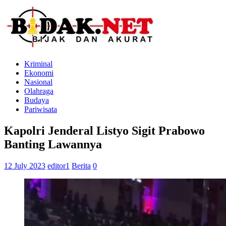
Kriminal
Ekonomi
Nasional
Olahraga
Budaya
Pariwisata
Kapolri Jenderal Listyo Sigit Prabowo
Banting Lawannya
12 July 2023
editor1
Berita
0