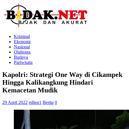
Kriminal
Ekonomi
Nasional
Olahraga
Budaya
Pariwisata
Kapolri: Strategi One Way di Cikampek
Hingga Kalikangkung Hindari
Kemacetan Mudik
29 April 2022
editor1
Berita
0