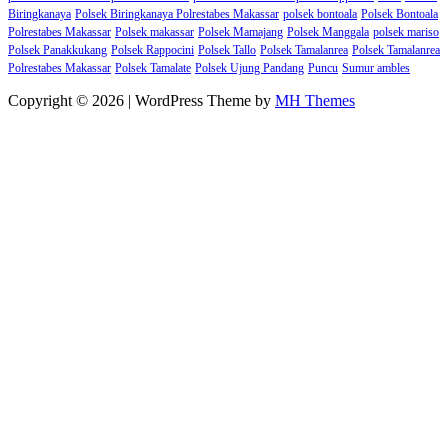
Biringkanaya
Polsek Biringkanaya Polrestabes Makassar
polsek bontoala
Polsek Bontoala
Polrestabes Makassar
Polsek makassar
Polsek Mamajang
Polsek Manggala
polsek mariso
Polsek Panakkukang
Polsek Rappocini
Polsek Tallo
Polsek Tamalanrea
Polsek Tamalanrea
Polrestabes Makassar
Polsek Tamalate
Polsek Ujung Pandang
Puncu
Sumur ambles
Copyright © 2026 | WordPress Theme by
MH Themes