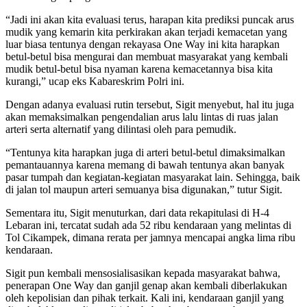
“Jadi ini akan kita evaluasi terus, harapan kita prediksi puncak arus
mudik yang kemarin kita perkirakan akan terjadi kemacetan yang
luar biasa tentunya dengan rekayasa One Way ini kita harapkan
betul-betul bisa mengurai dan membuat masyarakat yang kembali
mudik betul-betul bisa nyaman karena kemacetannya bisa kita
kurangi,” ucap eks Kabareskrim Polri ini.
Dengan adanya evaluasi rutin tersebut, Sigit menyebut, hal itu juga
akan memaksimalkan pengendalian arus lalu lintas di ruas jalan
arteri serta alternatif yang dilintasi oleh para pemudik.
“Tentunya kita harapkan juga di arteri betul-betul dimaksimalkan
pemantauannya karena memang di bawah tentunya akan banyak
pasar tumpah dan kegiatan-kegiatan masyarakat lain. Sehingga, baik
di jalan tol maupun arteri semuanya bisa digunakan,” tutur Sigit.
Sementara itu, Sigit menuturkan, dari data rekapitulasi di H-4
Lebaran ini, tercatat sudah ada 52 ribu kendaraan yang melintas di
Tol Cikampek, dimana rerata per jamnya mencapai angka lima ribu
kendaraan.
Sigit pun kembali mensosialisasikan kepada masyarakat bahwa,
penerapan One Way dan ganjil genap akan kembali diberlakukan
oleh kepolisian dan pihak terkait. Kali ini, kendaraan ganjil yang