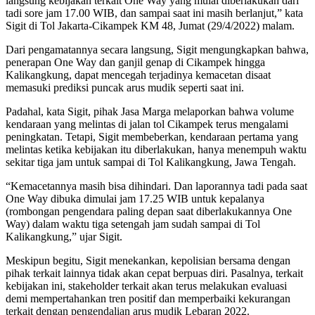
langsung kebijakan terkait One Way yang mulai diberlakukan dari
tadi sore jam 17.00 WIB, dan sampai saat ini masih berlanjut,” kata
Sigit di Tol Jakarta-Cikampek KM 48, Jumat (29/4/2022) malam.
Dari pengamatannya secara langsung, Sigit mengungkapkan bahwa,
penerapan One Way dan ganjil genap di Cikampek hingga
Kalikangkung, dapat mencegah terjadinya kemacetan disaat
memasuki prediksi puncak arus mudik seperti saat ini.
Padahal, kata Sigit, pihak Jasa Marga melaporkan bahwa volume
kendaraan yang melintas di jalan tol Cikampek terus mengalami
peningkatan. Tetapi, Sigit membeberkan, kendaraan pertama yang
melintas ketika kebijakan itu diberlakukan, hanya menempuh waktu
sekitar tiga jam untuk sampai di Tol Kalikangkung, Jawa Tengah.
“Kemacetannya masih bisa dihindari. Dan laporannya tadi pada saat
One Way dibuka dimulai jam 17.25 WIB untuk kepalanya
(rombongan pengendara paling depan saat diberlakukannya One
Way) dalam waktu tiga setengah jam sudah sampai di Tol
Kalikangkung,” ujar Sigit.
Meskipun begitu, Sigit menekankan, kepolisian bersama dengan
pihak terkait lainnya tidak akan cepat berpuas diri. Pasalnya, terkait
kebijakan ini, stakeholder terkait akan terus melakukan evaluasi
demi mempertahankan tren positif dan memperbaiki kekurangan
terkait dengan pengendalian arus mudik Lebaran 2022.