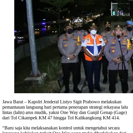
Jawa Barat – Kapolri Jenderal Listyo Sigit Prabowo melakukan
pemantauan langsung hari pertama penerapan strategi rekayasa lalu
lintas (lalin) arus mudik, yakni One Way dan Ganjil Genap (Gage)
dari Tol Cikampek KM 47 hingga Tol Kalikangkung KM 414.
“Baru saja kita melaksanakan kontrol untuk mengetahui secara