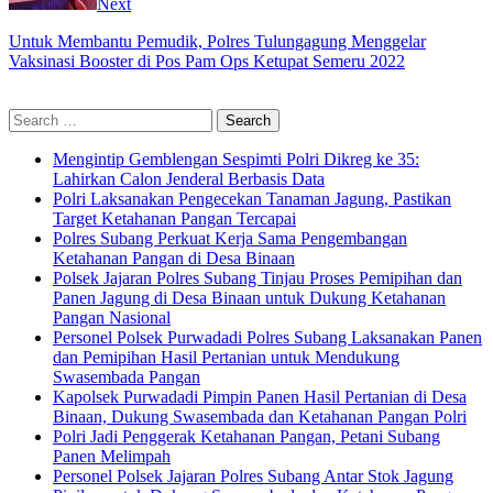
Next
Untuk Membantu Pemudik, Polres Tulungagung Menggelar
Vaksinasi Booster di Pos Pam Ops Ketupat Semeru 2022
Search
for:
Mengintip Gemblengan Sespimti Polri Dikreg ke 35:
Lahirkan Calon Jenderal Berbasis Data
Polri Laksanakan Pengecekan Tanaman Jagung, Pastikan
Target Ketahanan Pangan Tercapai
Polres Subang Perkuat Kerja Sama Pengembangan
Ketahanan Pangan di Desa Binaan
Polsek Jajaran Polres Subang Tinjau Proses Pemipihan dan
Panen Jagung di Desa Binaan untuk Dukung Ketahanan
Pangan Nasional
Personel Polsek Purwadadi Polres Subang Laksanakan Panen
dan Pemipihan Hasil Pertanian untuk Mendukung
Swasembada Pangan
Kapolsek Purwadadi Pimpin Panen Hasil Pertanian di Desa
Binaan, Dukung Swasembada dan Ketahanan Pangan Polri
Polri Jadi Penggerak Ketahanan Pangan, Petani Subang
Panen Melimpah
Personel Polsek Jajaran Polres Subang Antar Stok Jagung