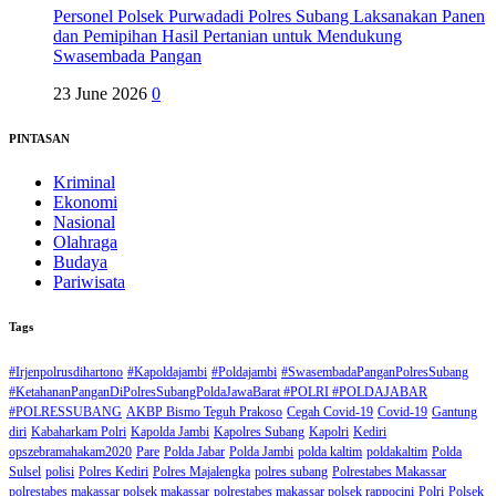
Personel Polsek Purwadadi Polres Subang Laksanakan Panen
dan Pemipihan Hasil Pertanian untuk Mendukung
Swasembada Pangan
23 June 2026
0
PINTASAN
Kriminal
Ekonomi
Nasional
Olahraga
Budaya
Pariwisata
Tags
#Irjenpolrusdihartono
#Kapoldajambi
#Poldajambi
#SwasembadaPanganPolresSubang
#KetahananPanganDiPolresSubangPoldaJawaBarat #POLRI #POLDAJABAR
#POLRESSUBANG
AKBP Bismo Teguh Prakoso
Cegah Covid-19
Covid-19
Gantung
diri
Kabaharkam Polri
Kapolda Jambi
Kapolres Subang
Kapolri
Kediri
opszebramahakam2020
Pare
Polda Jabar
Polda Jambi
polda kaltim
poldakaltim
Polda
Sulsel
polisi
Polres Kediri
Polres Majalengka
polres subang
Polrestabes Makassar
polrestabes makassar polsek makassar
polrestabes makassar polsek rappocini
Polri
Polsek