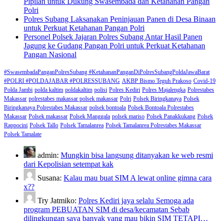
Pipilan untuk Dukung Swasembada dan Ketahanan Pangan
Polri
Polres Subang Laksanakan Peninjauan Panen di Desa Binaan
untuk Perkuat Ketahanan Pangan Polri
Personel Polsek Jajaran Polres Subang Antar Hasil Panen
Jagung ke Gudang Pangan Polri untuk Perkuat Ketahanan
Pangan Nasional
#SwasembadaPanganPolresSubang #KetahananPanganDiPolresSubangPoldaJawaBarat
#POLRI #POLDAJABAR #POLRESSUBANG
AKBP Bismo Teguh Prakoso
Covid-19
Polda Jambi
polda kaltim
poldakaltim
polisi
Polres Kediri
Polres Majalengka
Polrestabes
Makassar
polrestabes makassar polsek makassar
Polri
Polsek Biringkanaya
Polsek
Biringkanaya Polrestabes Makassar
polsek bontoala
Polsek Bontoala Polrestabes
Makassar
Polsek makassar
Polsek Manggala
polsek mariso
Polsek Panakkukang
Polsek
Rappocini
Polsek Tallo
Polsek Tamalanrea
Polsek Tamalanrea Polrestabes Makassar
Polsek Tamalate
admin:
Mungkin bisa langsung ditanyakan ke web resmi
dari Kepolisian setempat kak
Susana:
Kalau mau buat SIM A lewat online gimna cara
x??
Try Jatmiko:
Polres Kediri jaya selalu Semoga ada
program PEBUATAN SIM di desa/kecamatan Sebab
dilingkungan saya banyak yang mau bikin SIM TETAPI…