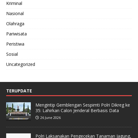
Kriminal
Nasional
Olahraga
Pariwisata
Peristiwa
Sosial
Uncategorized
TERUPDATE
Mengintip Gemblengan Sespimti Polri Dikreg ke
35: Lahirkan Calon Jenderal Berbasis Data
26 June 2026
Polri Laksanakan Pengecekan Tanaman Jagung,