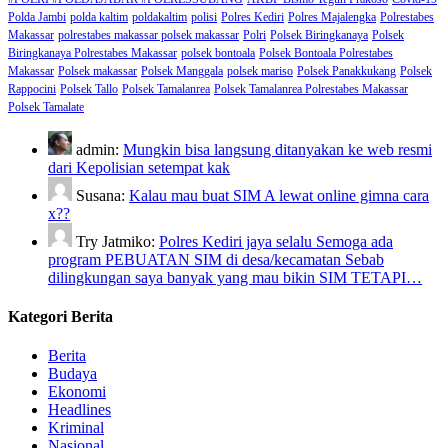
Polda Jambi
polda kaltim
poldakaltim
polisi
Polres Kediri
Polres Majalengka
Polrestabes
Makassar
polrestabes makassar polsek makassar
Polri
Polsek Biringkanaya
Polsek
Biringkanaya Polrestabes Makassar
polsek bontoala
Polsek Bontoala Polrestabes
Makassar
Polsek makassar
Polsek Manggala
polsek mariso
Polsek Panakkukang
Polsek
Rappocini
Polsek Tallo
Polsek Tamalanrea
Polsek Tamalanrea Polrestabes Makassar
Polsek Tamalate
admin:
Mungkin bisa langsung ditanyakan ke web resmi
dari Kepolisian setempat kak
Susana:
Kalau mau buat SIM A lewat online gimna cara
x??
Try Jatmiko:
Polres Kediri jaya selalu Semoga ada
program PEBUATAN SIM di desa/kecamatan Sebab
dilingkungan saya banyak yang mau bikin SIM TETAPI…
Kategori Berita
Berita
Budaya
Ekonomi
Headlines
Kriminal
Nasional