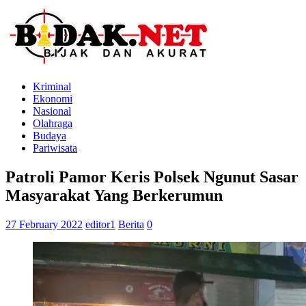
Kriminal
Ekonomi
Nasional
Olahraga
Budaya
Pariwisata
Patroli Pamor Keris Polsek Ngunut Sasar
Masyarakat Yang Berkerumun
27 February 2022
editor1
Berita
0