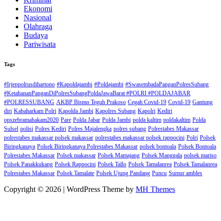
Ekonomi
Nasional
Olahraga
Budaya
Pariwisata
Tags
#Irjenpolrusdihartono
#Kapoldajambi
#Poldajambi
#SwasembadaPanganPolresSubang
#KetahananPanganDiPolresSubangPoldaJawaBarat #POLRI #POLDAJABAR
#POLRESSUBANG
AKBP Bismo Teguh Prakoso
Cegah Covid-19
Covid-19
Gantung
diri
Kabaharkam Polri
Kapolda Jambi
Kapolres Subang
Kapolri
Kediri
opszebramahakam2020
Pare
Polda Jabar
Polda Jambi
polda kaltim
poldakaltim
Polda
Sulsel
polisi
Polres Kediri
Polres Majalengka
polres subang
Polrestabes Makassar
polrestabes makassar polsek makassar
polrestabes makassar polsek rappocini
Polri
Polsek
Biringkanaya
Polsek Biringkanaya Polrestabes Makassar
polsek bontoala
Polsek Bontoala
Polrestabes Makassar
Polsek makassar
Polsek Mamajang
Polsek Manggala
polsek mariso
Polsek Panakkukang
Polsek Rappocini
Polsek Tallo
Polsek Tamalanrea
Polsek Tamalanrea
Polrestabes Makassar
Polsek Tamalate
Polsek Ujung Pandang
Puncu
Sumur ambles
Copyright © 2026 | WordPress Theme by
MH Themes