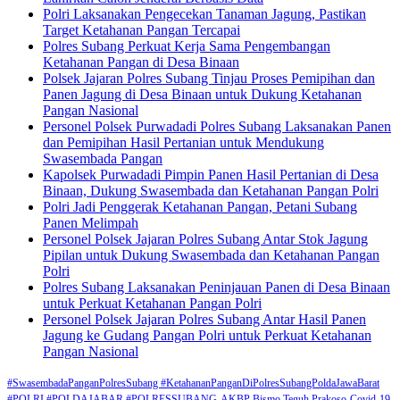
Polri Laksanakan Pengecekan Tanaman Jagung, Pastikan
Target Ketahanan Pangan Tercapai
Polres Subang Perkuat Kerja Sama Pengembangan
Ketahanan Pangan di Desa Binaan
Polsek Jajaran Polres Subang Tinjau Proses Pemipihan dan
Panen Jagung di Desa Binaan untuk Dukung Ketahanan
Pangan Nasional
Personel Polsek Purwadadi Polres Subang Laksanakan Panen
dan Pemipihan Hasil Pertanian untuk Mendukung
Swasembada Pangan
Kapolsek Purwadadi Pimpin Panen Hasil Pertanian di Desa
Binaan, Dukung Swasembada dan Ketahanan Pangan Polri
Polri Jadi Penggerak Ketahanan Pangan, Petani Subang
Panen Melimpah
Personel Polsek Jajaran Polres Subang Antar Stok Jagung
Pipilan untuk Dukung Swasembada dan Ketahanan Pangan
Polri
Polres Subang Laksanakan Peninjauan Panen di Desa Binaan
untuk Perkuat Ketahanan Pangan Polri
Personel Polsek Jajaran Polres Subang Antar Hasil Panen
Jagung ke Gudang Pangan Polri untuk Perkuat Ketahanan
Pangan Nasional
#SwasembadaPanganPolresSubang #KetahananPanganDiPolresSubangPoldaJawaBarat
#POLRI #POLDAJABAR #POLRESSUBANG
AKBP Bismo Teguh Prakoso
Covid-19