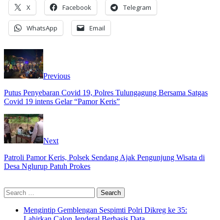
X
Facebook
Telegram
WhatsApp
Email
Previous
Putus Penyebaran Covid 19, Polres Tulungagung Bersama Satgas
Covid 19 intens Gelar “Pamor Keris”
Next
Patroli Pamor Keris, Polsek Sendang Ajak Pengunjung Wisata di
Desa Nglurup Patuh Prokes
Search
for:
Mengintip Gemblengan Sespimti Polri Dikreg ke 35:
Lahirkan Calon Jenderal Berbasis Data