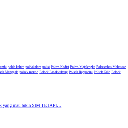
Jambi
polda kaltim
poldakaltim
polisi
Polres Kediri
Polres Majalengka
Polrestabes Makassar
sek Manggala
polsek mariso
Polsek Panakkukang
Polsek Rappocini
Polsek Tallo
Polsek
nyak yang mau bikin SIM TETAPI…