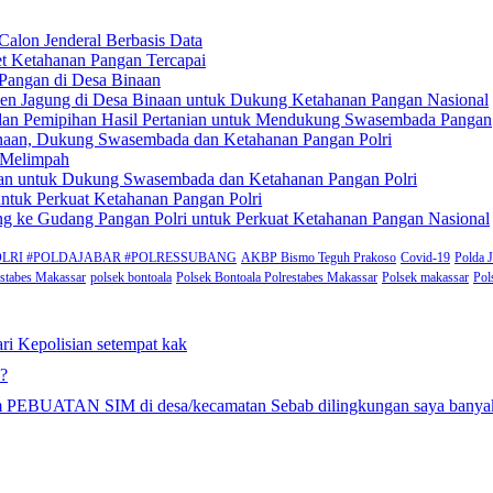
Calon Jenderal Berbasis Data
et Ketahanan Pangan Tercapai
Pangan di Desa Binaan
anen Jagung di Desa Binaan untuk Dukung Ketahanan Pangan Nasional
 dan Pemipihan Hasil Pertanian untuk Mendukung Swasembada Pangan
inaan, Dukung Swasembada dan Ketahanan Pangan Polri
n Melimpah
pilan untuk Dukung Swasembada dan Ketahanan Pangan Polri
ntuk Perkuat Ketahanan Pangan Polri
ung ke Gudang Pangan Polri untuk Perkuat Ketahanan Pangan Nasional
rat #POLRI #POLDAJABAR #POLRESSUBANG
AKBP Bismo Teguh Prakoso
Covid-19
Polda 
estabes Makassar
polsek bontoala
Polsek Bontoala Polrestabes Makassar
Polsek makassar
Pol
ri Kepolisian setempat kak
??
gram PEBUATAN SIM di desa/kecamatan Sebab dilingkungan saya ba