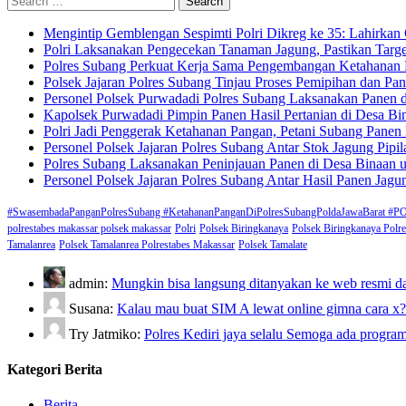
for:
Mengintip Gemblengan Sespimti Polri Dikreg ke 35: Lahirkan 
Polri Laksanakan Pengecekan Tanaman Jagung, Pastikan Targ
Polres Subang Perkuat Kerja Sama Pengembangan Ketahanan 
Polsek Jajaran Polres Subang Tinjau Proses Pemipihan dan P
Personel Polsek Purwadadi Polres Subang Laksanakan Panen
Kapolsek Purwadadi Pimpin Panen Hasil Pertanian di Desa B
Polri Jadi Penggerak Ketahanan Pangan, Petani Subang Pane
Personel Polsek Jajaran Polres Subang Antar Stok Jagung Pi
Polres Subang Laksanakan Peninjauan Panen di Desa Binaan u
Personel Polsek Jajaran Polres Subang Antar Hasil Panen Jag
#SwasembadaPanganPolresSubang #KetahananPanganDiPolresSubangPoldaJawaBa
polrestabes makassar polsek makassar
Polri
Polsek Biringkanaya
Polsek Biringkanaya Polr
Tamalanrea
Polsek Tamalanrea Polrestabes Makassar
Polsek Tamalate
admin:
Mungkin bisa langsung ditanyakan ke web resmi da
Susana:
Kalau mau buat SIM A lewat online gimna cara x
Try Jatmiko:
Polres Kediri jaya selalu Semoga ada pro
Kategori Berita
Berita