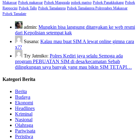
Makassar
Polsek makassar
Polsek Manggala
polsek mariso
Polsek Panakkukang
Polsek
Rappocini
Polsek Tallo
Polsek Tamalanrea
Polsek Tamalanrea Polrestabes Makassar
Polsek Tamalate
admin:
Mungkin bisa langsung ditanyakan ke web resmi
dari Kepolisian setempat kak
Susana:
Kalau mau buat SIM A lewat online gimna cara
x??
Try Jatmiko:
Polres Kediri jaya selalu Semoga ada
program PEBUATAN SIM di desa/kecamatan Sebab
dilingkungan saya banyak yang mau bikin SIM TETAPI…
Kategori Berita
Berita
Budaya
Ekonomi
Headlines
Kriminal
Nasional
Olahraga
Pariwisata
Peristiwa