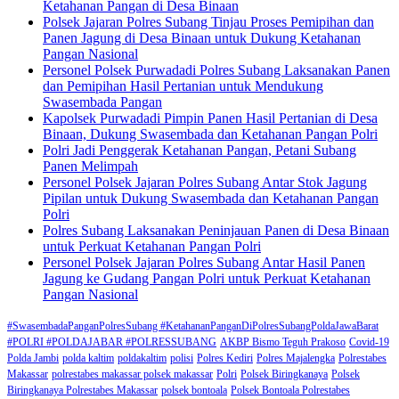
Ketahanan Pangan di Desa Binaan
Polsek Jajaran Polres Subang Tinjau Proses Pemipihan dan
Panen Jagung di Desa Binaan untuk Dukung Ketahanan
Pangan Nasional
Personel Polsek Purwadadi Polres Subang Laksanakan Panen
dan Pemipihan Hasil Pertanian untuk Mendukung
Swasembada Pangan
Kapolsek Purwadadi Pimpin Panen Hasil Pertanian di Desa
Binaan, Dukung Swasembada dan Ketahanan Pangan Polri
Polri Jadi Penggerak Ketahanan Pangan, Petani Subang
Panen Melimpah
Personel Polsek Jajaran Polres Subang Antar Stok Jagung
Pipilan untuk Dukung Swasembada dan Ketahanan Pangan
Polri
Polres Subang Laksanakan Peninjauan Panen di Desa Binaan
untuk Perkuat Ketahanan Pangan Polri
Personel Polsek Jajaran Polres Subang Antar Hasil Panen
Jagung ke Gudang Pangan Polri untuk Perkuat Ketahanan
Pangan Nasional
#SwasembadaPanganPolresSubang #KetahananPanganDiPolresSubangPoldaJawaBarat
#POLRI #POLDAJABAR #POLRESSUBANG
AKBP Bismo Teguh Prakoso
Covid-19
Polda Jambi
polda kaltim
poldakaltim
polisi
Polres Kediri
Polres Majalengka
Polrestabes
Makassar
polrestabes makassar polsek makassar
Polri
Polsek Biringkanaya
Polsek
Biringkanaya Polrestabes Makassar
polsek bontoala
Polsek Bontoala Polrestabes