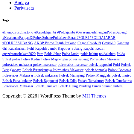
Budaya
Pariwisata
Tags
#Irjenpolrusdihartono
#Kapoldajambi
#Poldajambi
#SwasembadaPanganPolresSubang
#KetahananPanganDiPolresSubangPoldaJawaBarat #POLRI #POLDAJABAR
#POLRESSUBANG
AKBP Bismo Teguh Prakoso
Cegah Covid-19
Covid-19
Gantung
diri
Kabaharkam Polri
Kapolda Jambi
Kapolres Subang
Kapolri
Kediri
opszebramahakam2020
Pare
Polda Jabar
Polda Jambi
polda kaltim
poldakaltim
Polda
Sulsel
polisi
Polres Kediri
Polres Majalengka
polres subang
Polrestabes Makassar
polrestabes makassar polsek makassar
polrestabes makassar polsek rappocini
Polri
Polsek
Biringkanaya
Polsek Biringkanaya Polrestabes Makassar
polsek bontoala
Polsek Bontoala
Polrestabes Makassar
Polsek makassar
Polsek Mamajang
Polsek Manggala
polsek mariso
Polsek Panakkukang
Polsek Rappocini
Polsek Tallo
Polsek Tamalanrea
Polsek Tamalanrea
Polrestabes Makassar
Polsek Tamalate
Polsek Ujung Pandang
Puncu
Sumur ambles
Copyright © 2026 | WordPress Theme by
MH Themes