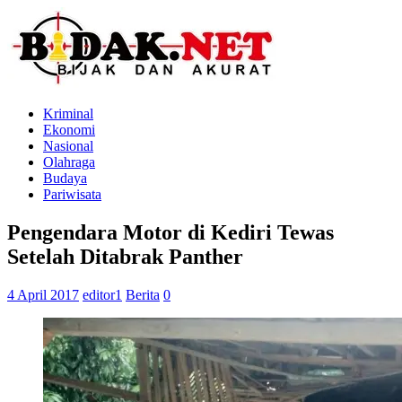
Kriminal
Ekonomi
Nasional
Olahraga
Budaya
Pariwisata
Pengendara Motor di Kediri Tewas
Setelah Ditabrak Panther
4 April 2017
editor1
Berita
0