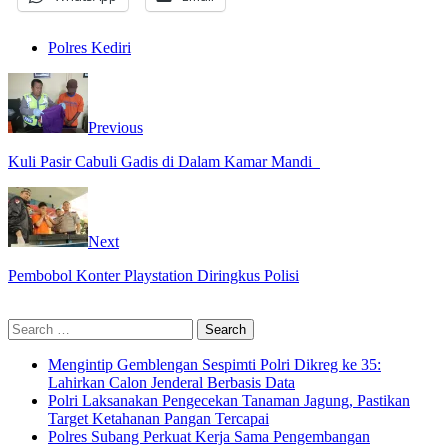
Polres Kediri
Previous
Kuli Pasir Cabuli Gadis di Dalam Kamar Mandi
Next
Pembobol Konter Playstation Diringkus Polisi
Search
for:
Mengintip Gemblengan Sespimti Polri Dikreg ke 35:
Lahirkan Calon Jenderal Berbasis Data
Polri Laksanakan Pengecekan Tanaman Jagung, Pastikan
Target Ketahanan Pangan Tercapai
Polres Subang Perkuat Kerja Sama Pengembangan