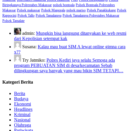
Biringkanaya Polrestabes Makassar
polsek bontoala
Polsek Bontoala Polrestabes
Makassar
Polsek makassar
Polsek Manggala
polsek mariso
Polsek Panakkukang
Polsek
Rappocini
Polsek Tallo
Polsek Tamalanrea
Polsek Tamalanrea Polrestabes Makassar
Polsek Tamalate
admin:
Mungkin bisa langsung ditanyakan ke web resmi
dari Kepolisian setempat kak
Susana:
Kalau mau buat SIM A lewat online gimna cara
x??
Try Jatmiko:
Polres Kediri jaya selalu Semoga ada
program PEBUATAN SIM di desa/kecamatan Sebab
dilingkungan saya banyak yang mau bikin SIM TETAPI…
Kategori Berita
Berita
Budaya
Ekonomi
Headlines
Kriminal
Nasional
Olahraga
Pariwisata