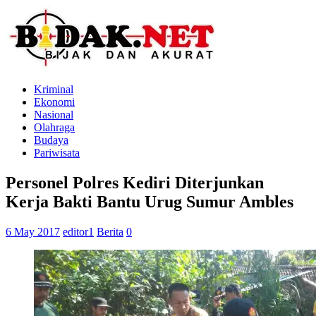
Kriminal
Ekonomi
Nasional
Olahraga
Budaya
Pariwisata
Personel Polres Kediri Diterjunkan
Kerja Bakti Bantu Urug Sumur Ambles
6 May 2017
editor1
Berita
0