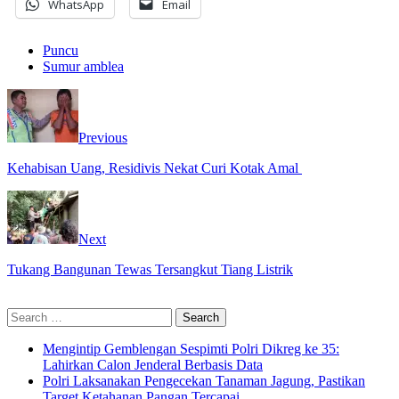
WhatsApp
Email
Puncu
Sumur amblea
Previous
Kehabisan Uang, Residivis Nekat Curi Kotak Amal
Next
Tukang Bangunan Tewas Tersangkut Tiang Listrik
Search
for:
Mengintip Gemblengan Sespimti Polri Dikreg ke 35:
Lahirkan Calon Jenderal Berbasis Data
Polri Laksanakan Pengecekan Tanaman Jagung, Pastikan
Target Ketahanan Pangan Tercapai