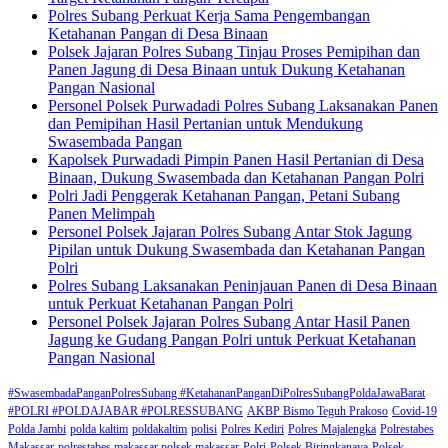
Polres Subang Perkuat Kerja Sama Pengembangan
Ketahanan Pangan di Desa Binaan
Polsek Jajaran Polres Subang Tinjau Proses Pemipihan dan
Panen Jagung di Desa Binaan untuk Dukung Ketahanan
Pangan Nasional
Personel Polsek Purwadadi Polres Subang Laksanakan Panen
dan Pemipihan Hasil Pertanian untuk Mendukung
Swasembada Pangan
Kapolsek Purwadadi Pimpin Panen Hasil Pertanian di Desa
Binaan, Dukung Swasembada dan Ketahanan Pangan Polri
Polri Jadi Penggerak Ketahanan Pangan, Petani Subang
Panen Melimpah
Personel Polsek Jajaran Polres Subang Antar Stok Jagung
Pipilan untuk Dukung Swasembada dan Ketahanan Pangan
Polri
Polres Subang Laksanakan Peninjauan Panen di Desa Binaan
untuk Perkuat Ketahanan Pangan Polri
Personel Polsek Jajaran Polres Subang Antar Hasil Panen
Jagung ke Gudang Pangan Polri untuk Perkuat Ketahanan
Pangan Nasional
#SwasembadaPanganPolresSubang #KetahananPanganDiPolresSubangPoldaJawaBarat
#POLRI #POLDAJABAR #POLRESSUBANG
AKBP Bismo Teguh Prakoso
Covid-19
Polda Jambi
polda kaltim
poldakaltim
polisi
Polres Kediri
Polres Majalengka
Polrestabes
Makassar
polrestabes makassar polsek makassar
Polri
Polsek Biringkanaya
Polsek