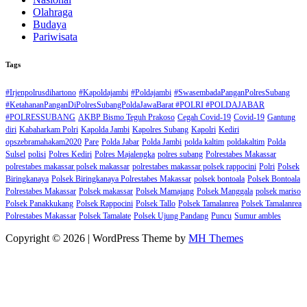
Olahraga
Budaya
Pariwisata
Tags
#Irjenpolrusdihartono
#Kapoldajambi
#Poldajambi
#SwasembadaPanganPolresSubang
#KetahananPanganDiPolresSubangPoldaJawaBarat #POLRI #POLDAJABAR
#POLRESSUBANG
AKBP Bismo Teguh Prakoso
Cegah Covid-19
Covid-19
Gantung
diri
Kabaharkam Polri
Kapolda Jambi
Kapolres Subang
Kapolri
Kediri
opszebramahakam2020
Pare
Polda Jabar
Polda Jambi
polda kaltim
poldakaltim
Polda
Sulsel
polisi
Polres Kediri
Polres Majalengka
polres subang
Polrestabes Makassar
polrestabes makassar polsek makassar
polrestabes makassar polsek rappocini
Polri
Polsek
Biringkanaya
Polsek Biringkanaya Polrestabes Makassar
polsek bontoala
Polsek Bontoala
Polrestabes Makassar
Polsek makassar
Polsek Mamajang
Polsek Manggala
polsek mariso
Polsek Panakkukang
Polsek Rappocini
Polsek Tallo
Polsek Tamalanrea
Polsek Tamalanrea
Polrestabes Makassar
Polsek Tamalate
Polsek Ujung Pandang
Puncu
Sumur ambles
Copyright © 2026 | WordPress Theme by
MH Themes