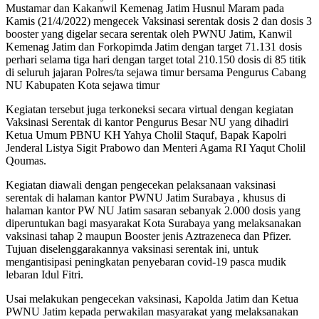
Mustamar dan Kakanwil Kemenag Jatim Husnul Maram pada
Kamis (21/4/2022) mengecek Vaksinasi serentak dosis 2 dan dosis 3
booster yang digelar secara serentak oleh PWNU Jatim, Kanwil
Kemenag Jatim dan Forkopimda Jatim dengan target 71.131 dosis
perhari selama tiga hari dengan target total 210.150 dosis di 85 titik
di seluruh jajaran Polres/ta sejawa timur bersama Pengurus Cabang
NU Kabupaten Kota sejawa timur
Kegiatan tersebut juga terkoneksi secara virtual dengan kegiatan
Vaksinasi Serentak di kantor Pengurus Besar NU yang dihadiri
Ketua Umum PBNU KH Yahya Cholil Staquf, Bapak Kapolri
Jenderal Listya Sigit Prabowo dan Menteri Agama RI Yaqut Cholil
Qoumas.
Kegiatan diawali dengan pengecekan pelaksanaan vaksinasi
serentak di halaman kantor PWNU Jatim Surabaya , khusus di
halaman kantor PW NU Jatim sasaran sebanyak 2.000 dosis yang
diperuntukan bagi masyarakat Kota Surabaya yang melaksanakan
vaksinasi tahap 2 maupun Booster jenis Aztrazeneca dan Pfizer.
Tujuan diselenggarakannya vaksinasi serentak ini, untuk
mengantisipasi peningkatan penyebaran covid-19 pasca mudik
lebaran Idul Fitri.
Usai melakukan pengecekan vaksinasi, Kapolda Jatim dan Ketua
PWNU Jatim kepada perwakilan masyarakat yang melaksanakan