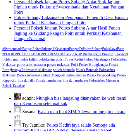
Personel Polsek Jajaran Polres Subang Antar Stok Jagung
Pipilan untuk Dukung Swasembada dan Ketahanan Pangan
Polri
Polres Subang Laksanakan Peninjauan Panen di Desa Binaan
untuk Perkuat Ketahanan Pangan Polri
Personel Polsek Jajaran Polres Subang Antar Hasil Panen
Jagung ke Gudang Pangan Polri untuk Perkuat Ketahanan
Pangan Nasional
#SwasembadaPanganPolresSubang #KetahananPanganDiPolresSubangPoldaJawaBarat
#POLRI #POLDAJABAR #POLRESSUBANG
AKBP Bismo Teguh Prakoso
Covid-19
Polda Jambi
polda kaltim
poldakaltim
polisi
Polres Kediri
Polres Majalengka
Polrestabes
Makassar
polrestabes makassar polsek makassar
Polri
Polsek Biringkanaya
Polsek
Biringkanaya Polrestabes Makassar
polsek bontoala
Polsek Bontoala Polrestabes
Makassar
Polsek makassar
Polsek Manggala
polsek mariso
Polsek Panakkukang
Polsek
Rappocini
Polsek Tallo
Polsek Tamalanrea
Polsek Tamalanrea Polrestabes Makassar
Polsek Tamalate
admin:
Mungkin bisa langsung ditanyakan ke web resmi
dari Kepolisian setempat kak
Susana:
Kalau mau buat SIM A lewat online gimna cara
x??
Try Jatmiko:
Polres Kediri jaya selalu Semoga ada
program PEBUATAN SIM di desa/kecamatan Sebab