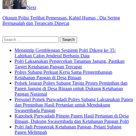
Next
Oknum Polisi Terlibat Pemerasan. Kabid Humas : Dia Sering
Bermasalah dan Terancam Dipecat
Search
for:
Mengintip Gemblengan Sespimti Polri Dikreg ke 35:
Lahirkan Calon Jenderal Berbasis Data
Polri Laksanakan Pengecekan Tanaman Jagung, Pastikan
Target Ketahanan Pangan Tercapai
Polres Subang Perkuat Kerja Sama Pengembangan
Ketahanan Pangan di Desa Binaan
Polsek Jajaran Polres Subang Tinjau Proses Pemipihan dan
Panen Jagung di Desa Binaan untuk Dukung Ketahanan
Pangan Nasional
Personel Polsek Purwadadi Polres Subang Laksanakan Panen
dan Pemipihan Hasil Pertanian untuk Mendukung
Swasembada Pangan
Kapolsek Purwadadi Pimpin Panen Hasil Pertanian di Desa
Binaan, Dukung Swasembada dan Ketahanan Pangan Polri
Polri Jadi Penggerak Ketahanan Pangan, Petani Subang
Panen Melimpah