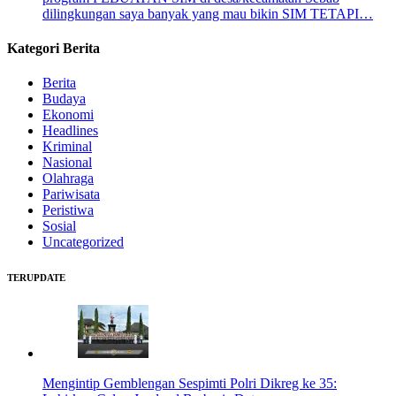
dilingkungan saya banyak yang mau bikin SIM TETAPI…
Kategori Berita
Berita
Budaya
Ekonomi
Headlines
Kriminal
Nasional
Olahraga
Pariwisata
Peristiwa
Sosial
Uncategorized
TERUPDATE
Mengintip Gemblengan Sespimti Polri Dikreg ke 35: