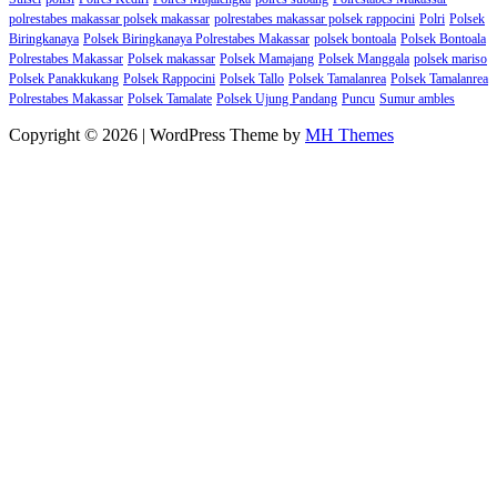
polrestabes makassar polsek makassar
polrestabes makassar polsek rappocini
Polri
Polsek
Biringkanaya
Polsek Biringkanaya Polrestabes Makassar
polsek bontoala
Polsek Bontoala
Polrestabes Makassar
Polsek makassar
Polsek Mamajang
Polsek Manggala
polsek mariso
Polsek Panakkukang
Polsek Rappocini
Polsek Tallo
Polsek Tamalanrea
Polsek Tamalanrea
Polrestabes Makassar
Polsek Tamalate
Polsek Ujung Pandang
Puncu
Sumur ambles
Copyright © 2026 | WordPress Theme by
MH Themes