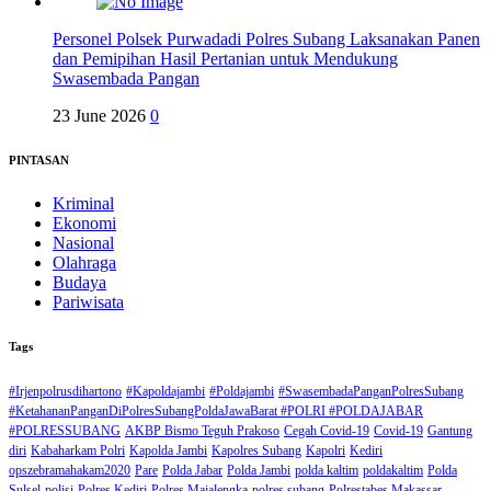
Personel Polsek Purwadadi Polres Subang Laksanakan Panen
dan Pemipihan Hasil Pertanian untuk Mendukung
Swasembada Pangan
23 June 2026
0
PINTASAN
Kriminal
Ekonomi
Nasional
Olahraga
Budaya
Pariwisata
Tags
#Irjenpolrusdihartono
#Kapoldajambi
#Poldajambi
#SwasembadaPanganPolresSubang
#KetahananPanganDiPolresSubangPoldaJawaBarat #POLRI #POLDAJABAR
#POLRESSUBANG
AKBP Bismo Teguh Prakoso
Cegah Covid-19
Covid-19
Gantung
diri
Kabaharkam Polri
Kapolda Jambi
Kapolres Subang
Kapolri
Kediri
opszebramahakam2020
Pare
Polda Jabar
Polda Jambi
polda kaltim
poldakaltim
Polda
Sulsel
polisi
Polres Kediri
Polres Majalengka
polres subang
Polrestabes Makassar