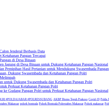
Calon Jenderal Berbasis Data
et Ketahanan Pangan Tercapai
Pangan di Desa Binaan
anen Jagung di Desa Binaan untuk Dukung Ketahanan Pangan Nasional
 dan Pemipihan Hasil Pertanian untuk Mendukung Swasembada Pangan
inaan, Dukung Swasembada dan Ketahanan Pangan Polri
n Melimpah
pilan untuk Dukung Swasembada dan Ketahanan Pangan Polri
ntuk Perkuat Ketahanan Pangan Polri
ung ke Gudang Pangan Polri untuk Perkuat Ketahanan Pangan Nasional
rat #POLRI #POLDAJABAR #POLRESSUBANG
AKBP Bismo Teguh Prakoso
Covid-19
Polda 
estabes Makassar
polsek bontoala
Polsek Bontoala Polrestabes Makassar
Polsek makassar
Pol