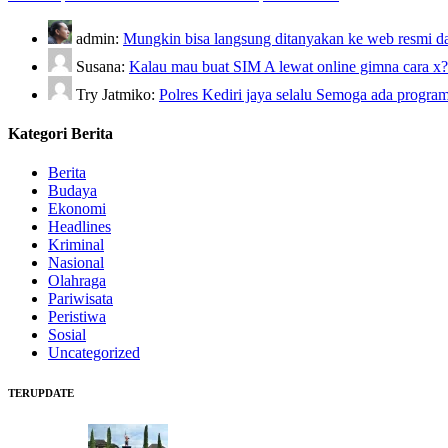
admin:
Mungkin bisa langsung ditanyakan ke web resmi da
Susana:
Kalau mau buat SIM A lewat online gimna cara x
Try Jatmiko:
Polres Kediri jaya selalu Semoga ada pro
Kategori Berita
Berita
Budaya
Ekonomi
Headlines
Kriminal
Nasional
Olahraga
Pariwisata
Peristiwa
Sosial
Uncategorized
TERUPDATE