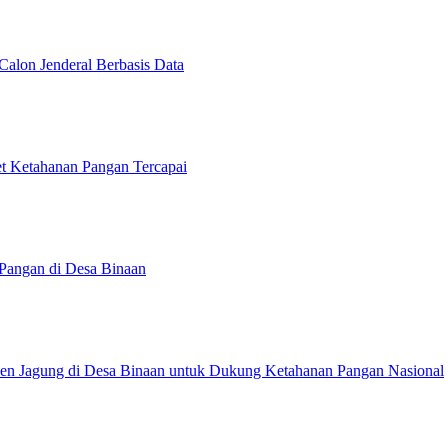
Calon Jenderal Berbasis Data
et Ketahanan Pangan Tercapai
Pangan di Desa Binaan
anen Jagung di Desa Binaan untuk Dukung Ketahanan Pangan Nasional