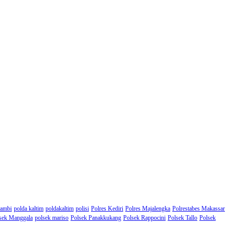
Jambi
polda kaltim
poldakaltim
polisi
Polres Kediri
Polres Majalengka
Polrestabes Makassar
sek Manggala
polsek mariso
Polsek Panakkukang
Polsek Rappocini
Polsek Tallo
Polsek