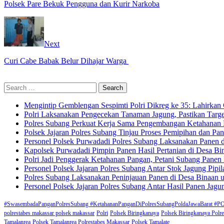
Polsek Pare Bekuk Pengguna dan Kurir Narkoba
Next
Curi Cabe Babak Belur Dihajar Warga
Search
for:
Mengintip Gemblengan Sespimti Polri Dikreg ke 35: Lahirkan 
Polri Laksanakan Pengecekan Tanaman Jagung, Pastikan Targ
Polres Subang Perkuat Kerja Sama Pengembangan Ketahanan 
Polsek Jajaran Polres Subang Tinjau Proses Pemipihan dan P
Personel Polsek Purwadadi Polres Subang Laksanakan Panen
Kapolsek Purwadadi Pimpin Panen Hasil Pertanian di Desa B
Polri Jadi Penggerak Ketahanan Pangan, Petani Subang Pane
Personel Polsek Jajaran Polres Subang Antar Stok Jagung Pi
Polres Subang Laksanakan Peninjauan Panen di Desa Binaan u
Personel Polsek Jajaran Polres Subang Antar Hasil Panen Jag
#SwasembadaPanganPolresSubang #KetahananPanganDiPolresSubangPoldaJawaBa
polrestabes makassar polsek makassar
Polri
Polsek Biringkanaya
Polsek Biringkanaya Polr
Tamalanrea
Polsek Tamalanrea Polrestabes Makassar
Polsek Tamalate