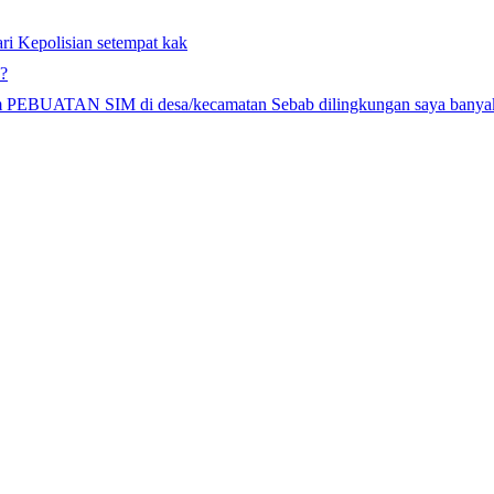
ri Kepolisian setempat kak
??
gram PEBUATAN SIM di desa/kecamatan Sebab dilingkungan saya ba