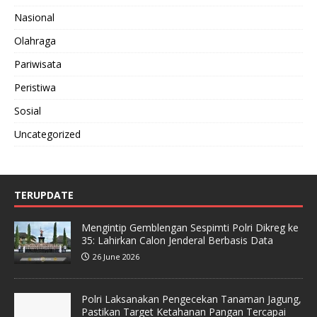
Nasional
Olahraga
Pariwisata
Peristiwa
Sosial
Uncategorized
TERUPDATE
Mengintip Gemblengan Sespimti Polri Dikreg ke
35: Lahirkan Calon Jenderal Berbasis Data
26 June 2026
Polri Laksanakan Pengecekan Tanaman Jagung,
Pastikan Target Ketahanan Pangan Tercapai