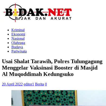
Kriminal
Ekonomi
Nasional
Olahraga
Budaya
Pariwisata
Usai Shalat Tarawih, Polres Tulungagung
Menggelar Vaksinasi Booster di Masjid
Al Muqoddimah Kedungsuko
20 April 2022
editor1
Berita
0