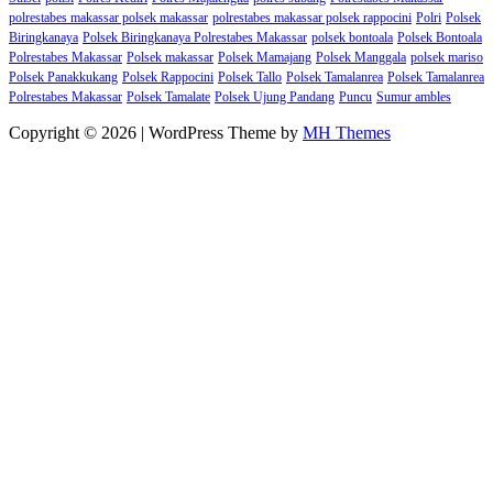
polrestabes makassar polsek makassar
polrestabes makassar polsek rappocini
Polri
Polsek
Biringkanaya
Polsek Biringkanaya Polrestabes Makassar
polsek bontoala
Polsek Bontoala
Polrestabes Makassar
Polsek makassar
Polsek Mamajang
Polsek Manggala
polsek mariso
Polsek Panakkukang
Polsek Rappocini
Polsek Tallo
Polsek Tamalanrea
Polsek Tamalanrea
Polrestabes Makassar
Polsek Tamalate
Polsek Ujung Pandang
Puncu
Sumur ambles
Copyright © 2026 | WordPress Theme by
MH Themes