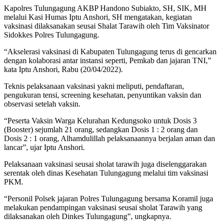
Kapolres Tulungagung AKBP Handono Subiakto, SH, SIK, MH
melalui Kasi Humas Iptu Anshori, SH mengatakan, kegiatan
vaksinasi dilaksanakan seusai Shalat Tarawih oleh Tim Vaksinator
Sidokkes Polres Tulungagung.
“Akselerasi vaksinasi di Kabupaten Tulungagung terus di gencarkan
dengan kolaborasi antar instansi seperti, Pemkab dan jajaran TNI,”
kata Iptu Anshori, Rabu (20/04/2022).
Teknis pelaksanaan vaksinasi yakni meliputi, pendaftaran,
pengukuran tensi, screening kesehatan, penyuntikan vaksin dan
observasi setelah vaksin.
“Peserta Vaksin Warga Kelurahan Kedungsoko untuk Dosis 3
(Booster) sejumlah 21 orang, sedangkan Dosis 1 : 2 orang dan
Dosis 2 : 1 orang, Alhamdulillah pelaksanaannya berjalan aman dan
lancar”, ujar Iptu Anshori.
Pelaksanaan vaksinasi seusai sholat tarawih juga diselenggarakan
serentak oleh dinas Kesehatan Tulungagung melalui tim vaksinasi
PKM.
“Personil Polsek jajaran Polres Tulungagung bersama Koramil juga
melakukan pendampingan vaksinasi seusai sholat Tarawih yang
dilaksanakan oleh Dinkes Tulungagung”, ungkapnya.