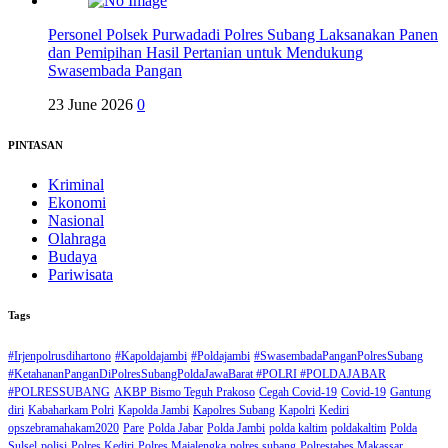
Personel Polsek Purwadadi Polres Subang Laksanakan Panen
dan Pemipihan Hasil Pertanian untuk Mendukung
Swasembada Pangan
23 June 2026
0
PINTASAN
Kriminal
Ekonomi
Nasional
Olahraga
Budaya
Pariwisata
Tags
#Irjenpolrusdihartono
#Kapoldajambi
#Poldajambi
#SwasembadaPanganPolresSubang
#KetahananPanganDiPolresSubangPoldaJawaBarat #POLRI #POLDAJABAR
#POLRESSUBANG
AKBP Bismo Teguh Prakoso
Cegah Covid-19
Covid-19
Gantung
diri
Kabaharkam Polri
Kapolda Jambi
Kapolres Subang
Kapolri
Kediri
opszebramahakam2020
Pare
Polda Jabar
Polda Jambi
polda kaltim
poldakaltim
Polda
Sulsel
polisi
Polres Kediri
Polres Majalengka
polres subang
Polrestabes Makassar