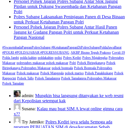
Personel Polsek Jajaran Polres Subang Antar Stok Jagung
Pipilan untuk Dukung Swasembada dan Ketahanan Pangan
Polri
Polres Subang Laksanakan Peninjauan Panen di Desa Binaan
untuk Perkuat Ketahanan Pangan Polri
Personel Polsek Jajaran Polres Subang Antar Hasil Panen
Jagung ke Gudang Pangan Polri untuk Perkuat Ketahanan
Pangan Nasional
#SwasembadaPanganPolresSubang #KetahananPanganDiPolresSubangPoldaJawaBarat
#POLRI #POLDAJABAR #POLRESSUBANG
AKBP Bismo Teguh Prakoso
Covid-19
Polda Jambi
polda kaltim
poldakaltim
polisi
Polres Kediri
Polres Majalengka
Polrestabes
Makassar
polrestabes makassar polsek makassar
Polri
Polsek Biringkanaya
Polsek
Biringkanaya Polrestabes Makassar
polsek bontoala
Polsek Bontoala Polrestabes
Makassar
Polsek makassar
Polsek Manggala
polsek mariso
Polsek Panakkukang
Polsek
Rappocini
Polsek Tallo
Polsek Tamalanrea
Polsek Tamalanrea Polrestabes Makassar
Polsek Tamalate
admin:
Mungkin bisa langsung ditanyakan ke web resmi
dari Kepolisian setempat kak
Susana:
Kalau mau buat SIM A lewat online gimna cara
x??
Try Jatmiko:
Polres Kediri jaya selalu Semoga ada
program PEBUATAN SIM di desa/kecamatan Sebab