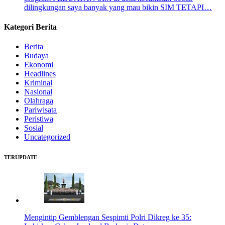
dilingkungan saya banyak yang mau bikin SIM TETAPI…
Kategori Berita
Berita
Budaya
Ekonomi
Headlines
Kriminal
Nasional
Olahraga
Pariwisata
Peristiwa
Sosial
Uncategorized
TERUPDATE
Mengintip Gemblengan Sespimti Polri Dikreg ke 35: