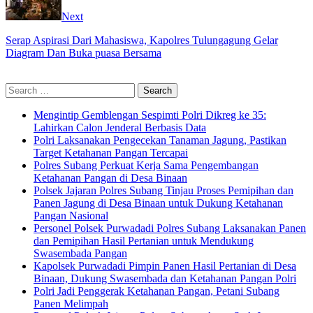
Next
Serap Aspirasi Dari Mahasiswa, Kapolres Tulungagung Gelar
Diagram Dan Buka puasa Bersama
Search
for:
Mengintip Gemblengan Sespimti Polri Dikreg ke 35:
Lahirkan Calon Jenderal Berbasis Data
Polri Laksanakan Pengecekan Tanaman Jagung, Pastikan
Target Ketahanan Pangan Tercapai
Polres Subang Perkuat Kerja Sama Pengembangan
Ketahanan Pangan di Desa Binaan
Polsek Jajaran Polres Subang Tinjau Proses Pemipihan dan
Panen Jagung di Desa Binaan untuk Dukung Ketahanan
Pangan Nasional
Personel Polsek Purwadadi Polres Subang Laksanakan Panen
dan Pemipihan Hasil Pertanian untuk Mendukung
Swasembada Pangan
Kapolsek Purwadadi Pimpin Panen Hasil Pertanian di Desa
Binaan, Dukung Swasembada dan Ketahanan Pangan Polri
Polri Jadi Penggerak Ketahanan Pangan, Petani Subang
Panen Melimpah