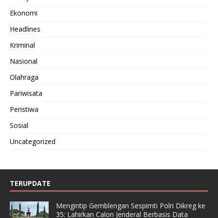
Ekonomi
Headlines
Kriminal
Nasional
Olahraga
Pariwisata
Peristiwa
Sosial
Uncategorized
TERUPDATE
Mengintip Gemblengan Sespimti Polri Dikreg ke
35: Lahirkan Calon Jenderal Berbasis Data