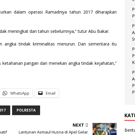
P
turkan dalam operasi Ramadniya tahun 2017 diharapkan
P
P
idak meningkat dari tahun sebelumnya,” tutur Abu Bakar.
A
S
n angka tindak kriminalitas menurun. Dan sementara itu
P
P
K
as ketahanan pangan dan menekan angka tindak kejahatan,”
P
A
P
P
WhatsApp
Email
017
POLRESTA
KAT
NEXT
Berit
atif
Lantunan Asmaul Husna di Apel Gelar