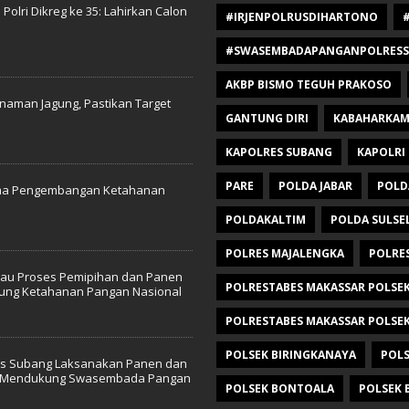
olri Dikreg ke 35: Lahirkan Calon
#IRJENPOLRUSDIHARTONO
#SWASEMBADAPANGANPOLRESSU
AKBP BISMO TEGUH PRAKOSO
naman Jagung, Pastikan Target
GANTUNG DIRI
KABAHARKAM
KAPOLRES SUBANG
KAPOLRI
PARE
POLDA JABAR
POLD
ama Pengembangan Ketahanan
POLDAKALTIM
POLDA SULSE
POLRES MAJALENGKA
POLRE
njau Proses Pemipihan dan Panen
POLRESTABES MAKASSAR POLSE
kung Ketahanan Pangan Nasional
POLRESTABES MAKASSAR POLSEK
POLSEK BIRINGKANAYA
POLS
res Subang Laksanakan Panen dan
uk Mendukung Swasembada Pangan
POLSEK BONTOALA
POLSEK 