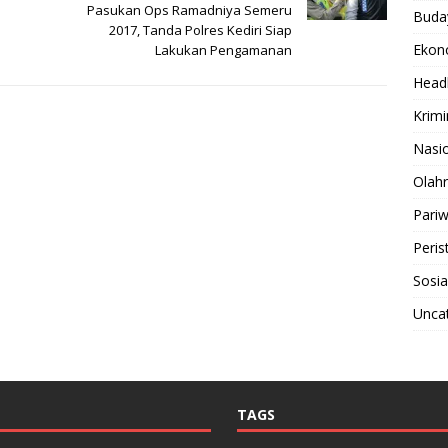
Pasukan Ops Ramadniya Semeru
Buda
2017, Tanda Polres Kediri Siap
Ekon
Lakukan Pengamanan
Headl
Krimi
Nasi
Olah
Pariw
Peris
Sosia
Unca
TAGS