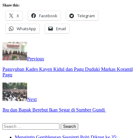
Share this:
X
Facebook
Telegram
WhatsApp
Email
Previous
Paguyuban Kades Kayen Kidul dan Pagu Duduki Markas Koramil
Pagu
Next
Ibu dan Bapak Berebut Ikan Segar di Sumber Gundi
Search
for:
Mengintip Gemblengan Sespimti Polri Dikreg ke 35: