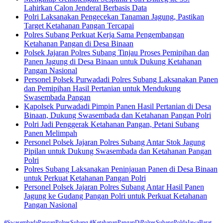
Lahirkan Calon Jenderal Berbasis Data
Polri Laksanakan Pengecekan Tanaman Jagung, Pastikan
Target Ketahanan Pangan Tercapai
Polres Subang Perkuat Kerja Sama Pengembangan
Ketahanan Pangan di Desa Binaan
Polsek Jajaran Polres Subang Tinjau Proses Pemipihan dan
Panen Jagung di Desa Binaan untuk Dukung Ketahanan
Pangan Nasional
Personel Polsek Purwadadi Polres Subang Laksanakan Panen
dan Pemipihan Hasil Pertanian untuk Mendukung
Swasembada Pangan
Kapolsek Purwadadi Pimpin Panen Hasil Pertanian di Desa
Binaan, Dukung Swasembada dan Ketahanan Pangan Polri
Polri Jadi Penggerak Ketahanan Pangan, Petani Subang
Panen Melimpah
Personel Polsek Jajaran Polres Subang Antar Stok Jagung
Pipilan untuk Dukung Swasembada dan Ketahanan Pangan
Polri
Polres Subang Laksanakan Peninjauan Panen di Desa Binaan
untuk Perkuat Ketahanan Pangan Polri
Personel Polsek Jajaran Polres Subang Antar Hasil Panen
Jagung ke Gudang Pangan Polri untuk Perkuat Ketahanan
Pangan Nasional
#SwasembadaPanganPolresSubang #KetahananPanganDiPolresSubangPoldaJawaBarat