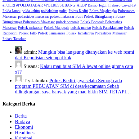
#POLRI #POLDAJABAR #POLRESSUBANG
AKBP Bismo Teguh Prakoso
Covid-19
Polda Jambi
polda kaltim
poldakaltim
polisi
Polres Kediri
Polres Majalengka
Polrestabes
Makassar
polrestabes makassar polsek makassar
Polri
Polsek Biringkanaya
Polsek
Biringkanaya Polrestabes Makassar
polsek bontoala
Polsek Bontoala Polrestabes
Makassar
Polsek makassar
Polsek Manggala
polsek mariso
Polsek Panakkukang
Polsek
Rappocini
Polsek Tallo
Polsek Tamalanrea
Polsek Tamalanrea Polrestabes Makassar
Polsek Tamalate
admin:
Mungkin bisa langsung ditanyakan ke web resmi
dari Kepolisian setempat kak
Susana:
Kalau mau buat SIM A lewat online gimna cara
x??
Try Jatmiko:
Polres Kediri jaya selalu Semoga ada
program PEBUATAN SIM di desa/kecamatan Sebab
dilingkungan saya banyak yang mau bikin SIM TETAPI…
Kategori Berita
Berita
Budaya
Ekonomi
Headlines
Kriminal