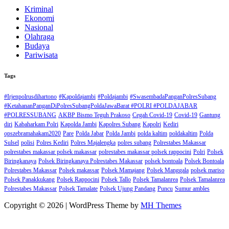
Kriminal
Ekonomi
Nasional
Olahraga
Budaya
Pariwisata
Tags
#Irjenpolrusdihartono
#Kapoldajambi
#Poldajambi
#SwasembadaPanganPolresSubang
#KetahananPanganDiPolresSubangPoldaJawaBarat #POLRI #POLDAJABAR
#POLRESSUBANG
AKBP Bismo Teguh Prakoso
Cegah Covid-19
Covid-19
Gantung
diri
Kabaharkam Polri
Kapolda Jambi
Kapolres Subang
Kapolri
Kediri
opszebramahakam2020
Pare
Polda Jabar
Polda Jambi
polda kaltim
poldakaltim
Polda
Sulsel
polisi
Polres Kediri
Polres Majalengka
polres subang
Polrestabes Makassar
polrestabes makassar polsek makassar
polrestabes makassar polsek rappocini
Polri
Polsek
Biringkanaya
Polsek Biringkanaya Polrestabes Makassar
polsek bontoala
Polsek Bontoala
Polrestabes Makassar
Polsek makassar
Polsek Mamajang
Polsek Manggala
polsek mariso
Polsek Panakkukang
Polsek Rappocini
Polsek Tallo
Polsek Tamalanrea
Polsek Tamalanrea
Polrestabes Makassar
Polsek Tamalate
Polsek Ujung Pandang
Puncu
Sumur ambles
Copyright © 2026 | WordPress Theme by
MH Themes