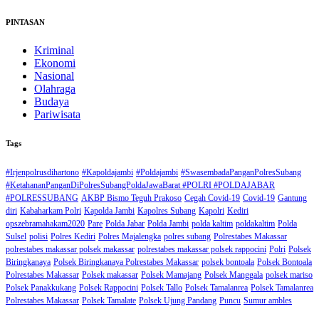
PINTASAN
Kriminal
Ekonomi
Nasional
Olahraga
Budaya
Pariwisata
Tags
#Irjenpolrusdihartono
#Kapoldajambi
#Poldajambi
#SwasembadaPanganPolresSubang
#KetahananPanganDiPolresSubangPoldaJawaBarat #POLRI #POLDAJABAR
#POLRESSUBANG
AKBP Bismo Teguh Prakoso
Cegah Covid-19
Covid-19
Gantung
diri
Kabaharkam Polri
Kapolda Jambi
Kapolres Subang
Kapolri
Kediri
opszebramahakam2020
Pare
Polda Jabar
Polda Jambi
polda kaltim
poldakaltim
Polda
Sulsel
polisi
Polres Kediri
Polres Majalengka
polres subang
Polrestabes Makassar
polrestabes makassar polsek makassar
polrestabes makassar polsek rappocini
Polri
Polsek
Biringkanaya
Polsek Biringkanaya Polrestabes Makassar
polsek bontoala
Polsek Bontoala
Polrestabes Makassar
Polsek makassar
Polsek Mamajang
Polsek Manggala
polsek mariso
Polsek Panakkukang
Polsek Rappocini
Polsek Tallo
Polsek Tamalanrea
Polsek Tamalanrea
Polrestabes Makassar
Polsek Tamalate
Polsek Ujung Pandang
Puncu
Sumur ambles