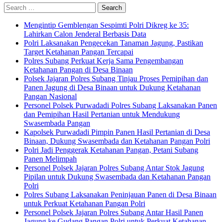
Search
for:
Mengintip Gemblengan Sespimti Polri Dikreg ke 35:
Lahirkan Calon Jenderal Berbasis Data
Polri Laksanakan Pengecekan Tanaman Jagung, Pastikan
Target Ketahanan Pangan Tercapai
Polres Subang Perkuat Kerja Sama Pengembangan
Ketahanan Pangan di Desa Binaan
Polsek Jajaran Polres Subang Tinjau Proses Pemipihan dan
Panen Jagung di Desa Binaan untuk Dukung Ketahanan
Pangan Nasional
Personel Polsek Purwadadi Polres Subang Laksanakan Panen
dan Pemipihan Hasil Pertanian untuk Mendukung
Swasembada Pangan
Kapolsek Purwadadi Pimpin Panen Hasil Pertanian di Desa
Binaan, Dukung Swasembada dan Ketahanan Pangan Polri
Polri Jadi Penggerak Ketahanan Pangan, Petani Subang
Panen Melimpah
Personel Polsek Jajaran Polres Subang Antar Stok Jagung
Pipilan untuk Dukung Swasembada dan Ketahanan Pangan
Polri
Polres Subang Laksanakan Peninjauan Panen di Desa Binaan
untuk Perkuat Ketahanan Pangan Polri
Personel Polsek Jajaran Polres Subang Antar Hasil Panen
Jagung ke Gudang Pangan Polri untuk Perkuat Ketahanan