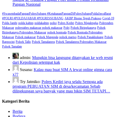
Pangan Nasional
#SwasembadaPanganPolresSubang #KetahananPanganDiPolresSubangPoldaJawaBarat
#POLRI #POLDAJABAR #POLRESSUBANG
AKBP Bismo Teguh Prakoso
Covid-19
Polda Jambi
polda kaltim
poldakaltim
polisi
Polres Kediri
Polres Majalengka
Polrestabes
Makassar
polrestabes makassar polsek makassar
Polri
Polsek Biringkanaya
Polsek
Biringkanaya Polrestabes Makassar
polsek bontoala
Polsek Bontoala Polrestabes
Makassar
Polsek makassar
Polsek Manggala
polsek mariso
Polsek Panakkukang
Polsek
Rappocini
Polsek Tallo
Polsek Tamalanrea
Polsek Tamalanrea Polrestabes Makassar
Polsek Tamalate
admin:
Mungkin bisa langsung ditanyakan ke web resmi
dari Kepolisian setempat kak
Susana:
Kalau mau buat SIM A lewat online gimna cara
x??
Try Jatmiko:
Polres Kediri jaya selalu Semoga ada
program PEBUATAN SIM di desa/kecamatan Sebab
dilingkungan saya banyak yang mau bikin SIM TETAPI…
Kategori Berita
Berita
Budaya