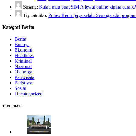
Susana:
Kalau mau buat SIM A lewat online gimna cara x
Try Jatmiko:
Polres Kediri jaya selalu Semoga ada pro
Kategori Berita
Berita
Budaya
Ekonomi
Headlines
Kriminal
Nasional
Olahraga
Pariwisata
Peristiwa
Sosial
Uncategorized
TERUPDATE