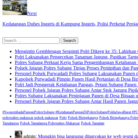
Next
Kedatangan Dubes Inggris di Kampung Inggris, Polisi Perketat Penj
Search
for:
Mengintip Gemblengan Sespimti Polri Dikreg ke 35: Lahirkan 
Polri Laksanakan Pengecekan Tanaman Jagung, Pastikan Targ
Polres Subang Perkuat Kerja Sama Pengembangan Ketahanan 
Polsek Jajaran Polres Subang Tinjau Proses Pemipihan dan P
Personel Polsek Purwadadi Polres Subang Laksanakan Panen
Kapolsek Purwadadi Pimpin Panen Hasil Pertanian di Desa B
Polri Jadi Penggerak Ketahanan Pangan, Petani Subang Pane
Personel Polsek Jajaran Polres Subang Antar Stok Jagung Pi
Polres Subang Laksanakan Peninjauan Panen di Desa Binaan u
Personel Polsek Jajaran Polres Subang Antar Hasil Panen Jag
#SwasembadaPanganPolresSubang #KetahananPanganDiPolresSubangPoldaJawaBa
polrestabes makassar polsek makassar
Polri
Polsek Biringkanaya
Polsek Biringkanaya Polr
Tamalanrea
Polsek Tamalanrea Polrestabes Makassar
Polsek Tamalate
admin:
Mungkin bisa langsung ditanyakan ke web resmi da