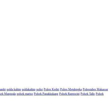
Jambi
polda kaltim
poldakaltim
polisi
Polres Kediri
Polres Majalengka
Polrestabes Makassar
sek Manggala
polsek mariso
Polsek Panakkukang
Polsek Rappocini
Polsek Tallo
Polsek