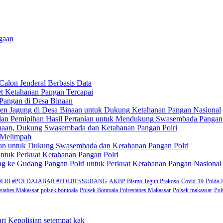
agaan
Calon Jenderal Berbasis Data
et Ketahanan Pangan Tercapai
Pangan di Desa Binaan
anen Jagung di Desa Binaan untuk Dukung Ketahanan Pangan Nasional
 dan Pemipihan Hasil Pertanian untuk Mendukung Swasembada Pangan
inaan, Dukung Swasembada dan Ketahanan Pangan Polri
n Melimpah
pilan untuk Dukung Swasembada dan Ketahanan Pangan Polri
ntuk Perkuat Ketahanan Pangan Polri
ung ke Gudang Pangan Polri untuk Perkuat Ketahanan Pangan Nasional
rat #POLRI #POLDAJABAR #POLRESSUBANG
AKBP Bismo Teguh Prakoso
Covid-19
Polda 
estabes Makassar
polsek bontoala
Polsek Bontoala Polrestabes Makassar
Polsek makassar
Pol
ri Kepolisian setempat kak