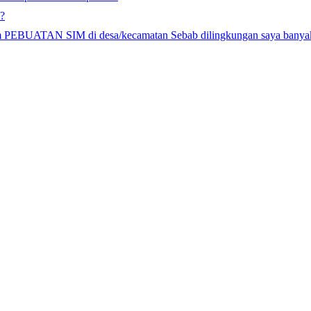
??
gram PEBUATAN SIM di desa/kecamatan Sebab dilingkungan saya ba