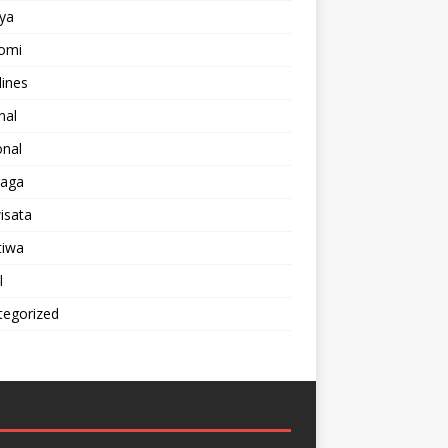
ya
omi
ines
nal
onal
raga
isata
tiwa
l
tegorized