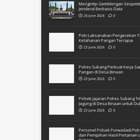
Mengintip Gemblengan Sespimti P
Jenderal Berbasis Data
26 June 2026
0
Polri Laksanakan Pengecekan T
Ketahanan Pangan Tercapai
23 June 2026
0
Polres Subang Perkuat Kerja 
Pangan di Desa Binaan
23 June 2026
0
Polsek Jajaran Polres Subang T
Jagung di Desa Binaan untuk D
23 June 2026
0
Personel Polsek Purwadadi Po
dan Pemipihan Hasil Pertania
Pangan