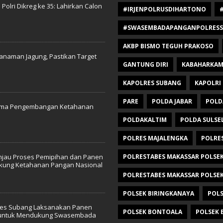
olri Dikreg ke 35: Lahirkan Calon
#IRJENPOLRUSDIHARTONO
#SWASEMBADAPANGANPOLRESSU
AKBP BISMO TEGUH PRAKOSO
anaman Jagung, Pastikan Target
GANTUNG DIRI
KABAHARKAM
KAPOLRES SUBANG
KAPOLRI
PARE
POLDA JABAR
POLD
Sama Pengembangan Ketahanan
POLDAKALTIM
POLDA SULSE
POLRES MAJALENGKA
POLRE
injau Proses Pemipihan dan Panen
POLRESTABES MAKASSAR POLSE
ukung Ketahanan Pangan Nasional
POLRESTABES MAKASSAR POLSEK
POLSEK BIRINGKANAYA
POLS
lres Subang Laksanakan Panen
POLSEK BONTOALA
POLSEK 
n untuk Mendukung Swasembada