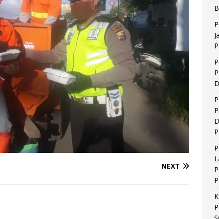
B
P
J
P
P
P
D
P
P
D
P
P
L
NEXT
P
P
K
P
S