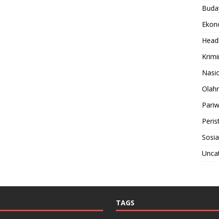
Buda
Ekon
Headl
Krimi
Nasi
Olah
Pariw
Peris
Sosia
Unca
TAGS