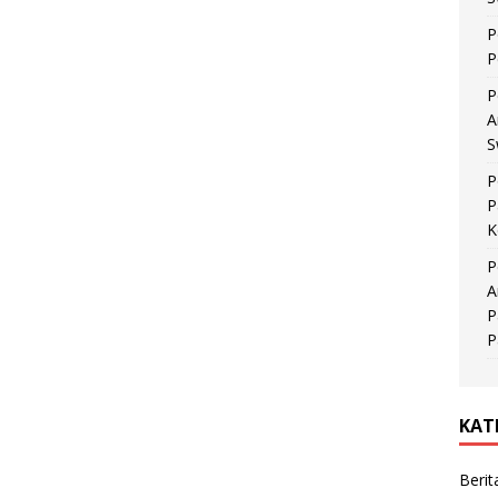
P
P
P
A
S
P
P
K
P
A
P
P
KAT
Berit