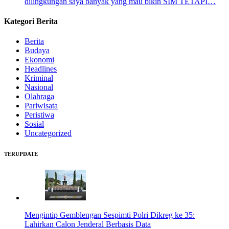
dilingkungan saya banyak yang mau bikin SIM TETAPI…
Kategori Berita
Berita
Budaya
Ekonomi
Headlines
Kriminal
Nasional
Olahraga
Pariwisata
Peristiwa
Sosial
Uncategorized
TERUPDATE
Mengintip Gemblengan Sespimti Polri Dikreg ke 35:
Lahirkan Calon Jenderal Berbasis Data