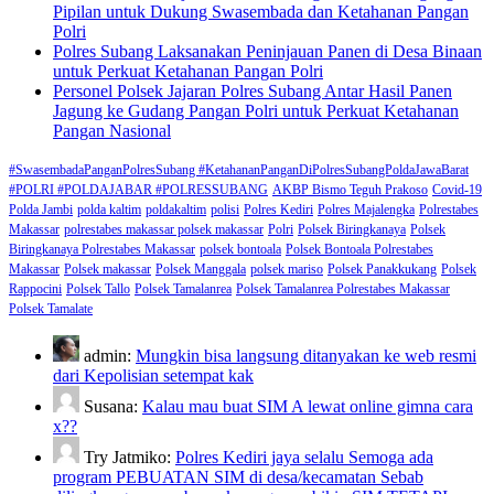
Pipilan untuk Dukung Swasembada dan Ketahanan Pangan
Polri
Polres Subang Laksanakan Peninjauan Panen di Desa Binaan
untuk Perkuat Ketahanan Pangan Polri
Personel Polsek Jajaran Polres Subang Antar Hasil Panen
Jagung ke Gudang Pangan Polri untuk Perkuat Ketahanan
Pangan Nasional
#SwasembadaPanganPolresSubang #KetahananPanganDiPolresSubangPoldaJawaBarat
#POLRI #POLDAJABAR #POLRESSUBANG
AKBP Bismo Teguh Prakoso
Covid-19
Polda Jambi
polda kaltim
poldakaltim
polisi
Polres Kediri
Polres Majalengka
Polrestabes
Makassar
polrestabes makassar polsek makassar
Polri
Polsek Biringkanaya
Polsek
Biringkanaya Polrestabes Makassar
polsek bontoala
Polsek Bontoala Polrestabes
Makassar
Polsek makassar
Polsek Manggala
polsek mariso
Polsek Panakkukang
Polsek
Rappocini
Polsek Tallo
Polsek Tamalanrea
Polsek Tamalanrea Polrestabes Makassar
Polsek Tamalate
admin:
Mungkin bisa langsung ditanyakan ke web resmi
dari Kepolisian setempat kak
Susana:
Kalau mau buat SIM A lewat online gimna cara
x??
Try Jatmiko:
Polres Kediri jaya selalu Semoga ada
program PEBUATAN SIM di desa/kecamatan Sebab