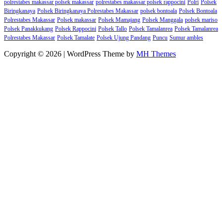
polrestabes makassar polsek makassar
polrestabes makassar polsek rappocini
Polri
Polsek
Biringkanaya
Polsek Biringkanaya Polrestabes Makassar
polsek bontoala
Polsek Bontoala
Polrestabes Makassar
Polsek makassar
Polsek Mamajang
Polsek Manggala
polsek mariso
Polsek Panakkukang
Polsek Rappocini
Polsek Tallo
Polsek Tamalanrea
Polsek Tamalanrea
Polrestabes Makassar
Polsek Tamalate
Polsek Ujung Pandang
Puncu
Sumur ambles
Copyright © 2026 | WordPress Theme by
MH Themes