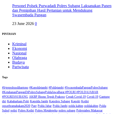
Personel Polsek Purwadadi Polres Subang Laksanakan Panen
dan Pemipihan Hasil Pertanian untuk Mendukung
Swasembada Pangan
23 June 2026
0
PINTASAN
Kriminal
Ekonomi
Nasional
Olahraga
Budaya
Pariwisata
Tags
#Irjenpolrusdihartono
#Kapoldajambi
#Poldajambi
#SwasembadaPanganPolresSubang
#KetahananPanganDiPolresSubangPoldaJawaBarat #POLRI #POLDAJABAR
#POLRESSUBANG
AKBP Bismo Teguh Prakoso
Cegah Covid-19
Covid-19
Gantung
diri
Kabaharkam Polri
Kapolda Jambi
Kapolres Subang
Kapolri
Kediri
opszebramahakam2020
Pare
Polda Jabar
Polda Jambi
polda kaltim
poldakaltim
Polda
Sulsel
polisi
Polres Kediri
Polres Majalengka
polres subang
Polrestabes Makassar