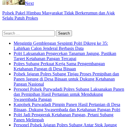
Next
Polsek Pakel Himbau Masyarakat Tidak Berkerumun dan Ajak
Selalu Patuh Prokes
Search
for:
Mengintip Gemblengan Sespimti Polri Dikreg ke 35:
Lahirkan Calon Jenderal Berbasis Data
Polri Laksanakan Pengecekan Tanaman Jagung, Pastikan
Target Ketahanan Pangan Tercapai
Polres Subang Perkuat Kerja Sama Pengembangan
Ketahanan Pangan di Desa Binaan
Polsek Jajaran Polres Subang Tinjau Proses Pemipihan dan
Panen Jagung di Desa Binaan untuk Dukung Ketahanan
Pangan Nasional
Personel Polsek Purwadadi Polres Subang Laksanakan Panen
dan Pemipihan Hasil Pertanian untuk Mendukung
Swasembada Pangan
Kapolsek Purwadadi Pimpin Panen Hasil Pertanian di Desa
Binaan, Dukung Swasembada dan Ketahanan Pangan Polri
Polri Jadi Penggerak Ketahanan Pangan, Petani Subang
Panen Melimpah
Personel Polsek Jajaran Polres Subang Antar Stok Jagung