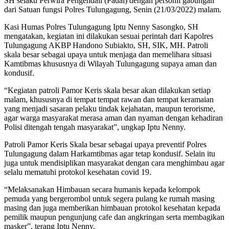
SH selaku Perwira Pengendali (Padal) dengan personil gabungan
dari Satuan fungsi Polres Tulungagung, Senin (21/03/2022) malam.
Kasi Humas Polres Tulungagung Iptu Nenny Sasongko, SH
mengatakan, kegiatan ini dilakukan sesuai perintah dari Kapolres
Tulungagung AKBP Handono Subiakto, SH, SIK, MH. Patroli
skala besar sebagai upaya untuk menjaga dan memelihara situasi
Kamtibmas khususnya di Wilayah Tulungagung supaya aman dan
kondusif.
“Kegiatan patroli Pamor Keris skala besar akan dilakukan setiap
malam, khususnya di tempat tempat rawan dan tempat keramaian
yang menjadi sasaran pelaku tindak kejahatan, maupun terorisme,
agar warga masyarakat merasa aman dan nyaman dengan kehadiran
Polisi ditengah tengah masyarakat”, ungkap Iptu Nenny.
Patroli Pamor Keris Skala besar sebagai upaya preventif Polres
Tulungagung dalam Harkamtibmas agar tetap kondusif. Selain itu
juga untuk mendisiplikan masyarakat dengan cara menghimbau agar
selalu mematuhi protokol kesehatan covid 19.
“Melaksanakan Himbauan secara humanis kepada kelompok
pemuda yang bergerombol untuk segera pulang ke rumah masing
masing dan juga memberikan himbauan protokol kesehatan kepada
pemilik maupun pengunjung cafe dan angkringan serta membagikan
masker”, terang Iptu Nenny.