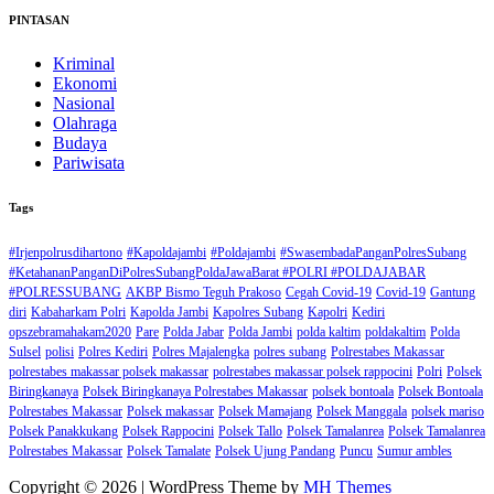
PINTASAN
Kriminal
Ekonomi
Nasional
Olahraga
Budaya
Pariwisata
Tags
#Irjenpolrusdihartono
#Kapoldajambi
#Poldajambi
#SwasembadaPanganPolresSubang
#KetahananPanganDiPolresSubangPoldaJawaBarat #POLRI #POLDAJABAR
#POLRESSUBANG
AKBP Bismo Teguh Prakoso
Cegah Covid-19
Covid-19
Gantung
diri
Kabaharkam Polri
Kapolda Jambi
Kapolres Subang
Kapolri
Kediri
opszebramahakam2020
Pare
Polda Jabar
Polda Jambi
polda kaltim
poldakaltim
Polda
Sulsel
polisi
Polres Kediri
Polres Majalengka
polres subang
Polrestabes Makassar
polrestabes makassar polsek makassar
polrestabes makassar polsek rappocini
Polri
Polsek
Biringkanaya
Polsek Biringkanaya Polrestabes Makassar
polsek bontoala
Polsek Bontoala
Polrestabes Makassar
Polsek makassar
Polsek Mamajang
Polsek Manggala
polsek mariso
Polsek Panakkukang
Polsek Rappocini
Polsek Tallo
Polsek Tamalanrea
Polsek Tamalanrea
Polrestabes Makassar
Polsek Tamalate
Polsek Ujung Pandang
Puncu
Sumur ambles
Copyright © 2026 | WordPress Theme by
MH Themes