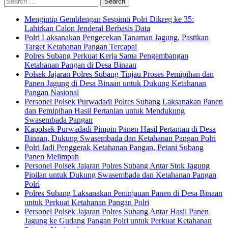
for:
Mengintip Gemblengan Sespimti Polri Dikreg ke 35:
Lahirkan Calon Jenderal Berbasis Data
Polri Laksanakan Pengecekan Tanaman Jagung, Pastikan
Target Ketahanan Pangan Tercapai
Polres Subang Perkuat Kerja Sama Pengembangan
Ketahanan Pangan di Desa Binaan
Polsek Jajaran Polres Subang Tinjau Proses Pemipihan dan
Panen Jagung di Desa Binaan untuk Dukung Ketahanan
Pangan Nasional
Personel Polsek Purwadadi Polres Subang Laksanakan Panen
dan Pemipihan Hasil Pertanian untuk Mendukung
Swasembada Pangan
Kapolsek Purwadadi Pimpin Panen Hasil Pertanian di Desa
Binaan, Dukung Swasembada dan Ketahanan Pangan Polri
Polri Jadi Penggerak Ketahanan Pangan, Petani Subang
Panen Melimpah
Personel Polsek Jajaran Polres Subang Antar Stok Jagung
Pipilan untuk Dukung Swasembada dan Ketahanan Pangan
Polri
Polres Subang Laksanakan Peninjauan Panen di Desa Binaan
untuk Perkuat Ketahanan Pangan Polri
Personel Polsek Jajaran Polres Subang Antar Hasil Panen
Jagung ke Gudang Pangan Polri untuk Perkuat Ketahanan