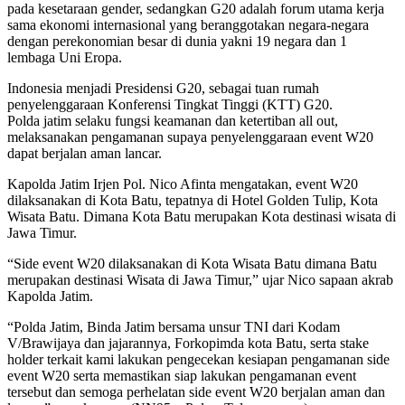
pada kesetaraan gender, sedangkan G20 adalah forum utama kerja
sama ekonomi internasional yang beranggotakan negara-negara
dengan perekonomian besar di dunia yakni 19 negara dan 1
lembaga Uni Eropa.
Indonesia menjadi Presidensi G20, sebagai tuan rumah
penyelenggaraan Konferensi Tingkat Tinggi (KTT) G20.
Polda jatim selaku fungsi keamanan dan ketertiban all out,
melaksanakan pengamanan supaya penyelenggaraan event W20
dapat berjalan aman lancar.
Kapolda Jatim Irjen Pol. Nico Afinta mengatakan, event W20
dilaksanakan di Kota Batu, tepatnya di Hotel Golden Tulip, Kota
Wisata Batu. Dimana Kota Batu merupakan Kota destinasi wisata di
Jawa Timur.
“Side event W20 dilaksanakan di Kota Wisata Batu dimana Batu
merupakan destinasi Wisata di Jawa Timur,” ujar Nico sapaan akrab
Kapolda Jatim.
“Polda Jatim, Binda Jatim bersama unsur TNI dari Kodam
V/Brawijaya dan jajarannya, Forkopimda kota Batu, serta stake
holder terkait kami lakukan pengecekan kesiapan pengamanan side
event W20 serta memastikan siap lakukan pengamanan event
tersebut dan semoga perhelatan side event W20 berjalan aman dan