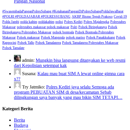
Pangan Nasional
#SwasembadaPanganPolresSubang #KetahananPanganDiPolresSubangPoldaJawaBarat
#POLRI #POLDAJABAR #POLRESSUBANG
AKBP Bismo Teguh Prakoso
Covid-19
Polda Jambi
polda kaltim
poldakaltim
polisi
Polres Kediri
Polres Majalengka
Polrestabes
Makassar
polrestabes makassar polsek makassar
Polri
Polsek Biringkanaya
Polsek
Biringkanaya Polrestabes Makassar
polsek bontoala
Polsek Bontoala Polrestabes
Makassar
Polsek makassar
Polsek Manggala
polsek mariso
Polsek Panakkukang
Polsek
Rappocini
Polsek Tallo
Polsek Tamalanrea
Polsek Tamalanrea Polrestabes Makassar
Polsek Tamalate
admin:
Mungkin bisa langsung ditanyakan ke web resmi
dari Kepolisian setempat kak
Susana:
Kalau mau buat SIM A lewat online gimna cara
x??
Try Jatmiko:
Polres Kediri jaya selalu Semoga ada
program PEBUATAN SIM di desa/kecamatan Sebab
dilingkungan saya banyak yang mau bikin SIM TETAPI…
Kategori Berita
Berita
Budaya