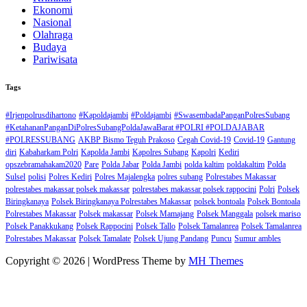
Ekonomi
Nasional
Olahraga
Budaya
Pariwisata
Tags
#Irjenpolrusdihartono
#Kapoldajambi
#Poldajambi
#SwasembadaPanganPolresSubang
#KetahananPanganDiPolresSubangPoldaJawaBarat #POLRI #POLDAJABAR
#POLRESSUBANG
AKBP Bismo Teguh Prakoso
Cegah Covid-19
Covid-19
Gantung
diri
Kabaharkam Polri
Kapolda Jambi
Kapolres Subang
Kapolri
Kediri
opszebramahakam2020
Pare
Polda Jabar
Polda Jambi
polda kaltim
poldakaltim
Polda
Sulsel
polisi
Polres Kediri
Polres Majalengka
polres subang
Polrestabes Makassar
polrestabes makassar polsek makassar
polrestabes makassar polsek rappocini
Polri
Polsek
Biringkanaya
Polsek Biringkanaya Polrestabes Makassar
polsek bontoala
Polsek Bontoala
Polrestabes Makassar
Polsek makassar
Polsek Mamajang
Polsek Manggala
polsek mariso
Polsek Panakkukang
Polsek Rappocini
Polsek Tallo
Polsek Tamalanrea
Polsek Tamalanrea
Polrestabes Makassar
Polsek Tamalate
Polsek Ujung Pandang
Puncu
Sumur ambles
Copyright © 2026 | WordPress Theme by
MH Themes