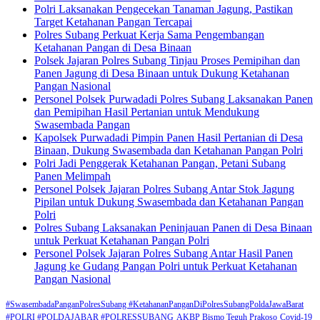
Polri Laksanakan Pengecekan Tanaman Jagung, Pastikan
Target Ketahanan Pangan Tercapai
Polres Subang Perkuat Kerja Sama Pengembangan
Ketahanan Pangan di Desa Binaan
Polsek Jajaran Polres Subang Tinjau Proses Pemipihan dan
Panen Jagung di Desa Binaan untuk Dukung Ketahanan
Pangan Nasional
Personel Polsek Purwadadi Polres Subang Laksanakan Panen
dan Pemipihan Hasil Pertanian untuk Mendukung
Swasembada Pangan
Kapolsek Purwadadi Pimpin Panen Hasil Pertanian di Desa
Binaan, Dukung Swasembada dan Ketahanan Pangan Polri
Polri Jadi Penggerak Ketahanan Pangan, Petani Subang
Panen Melimpah
Personel Polsek Jajaran Polres Subang Antar Stok Jagung
Pipilan untuk Dukung Swasembada dan Ketahanan Pangan
Polri
Polres Subang Laksanakan Peninjauan Panen di Desa Binaan
untuk Perkuat Ketahanan Pangan Polri
Personel Polsek Jajaran Polres Subang Antar Hasil Panen
Jagung ke Gudang Pangan Polri untuk Perkuat Ketahanan
Pangan Nasional
#SwasembadaPanganPolresSubang #KetahananPanganDiPolresSubangPoldaJawaBarat
#POLRI #POLDAJABAR #POLRESSUBANG
AKBP Bismo Teguh Prakoso
Covid-19