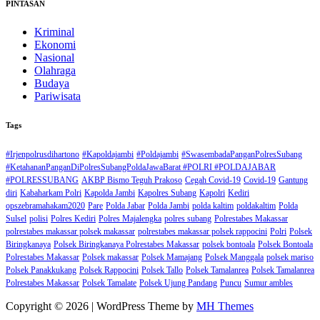
PINTASAN
Kriminal
Ekonomi
Nasional
Olahraga
Budaya
Pariwisata
Tags
#Irjenpolrusdihartono
#Kapoldajambi
#Poldajambi
#SwasembadaPanganPolresSubang
#KetahananPanganDiPolresSubangPoldaJawaBarat #POLRI #POLDAJABAR
#POLRESSUBANG
AKBP Bismo Teguh Prakoso
Cegah Covid-19
Covid-19
Gantung
diri
Kabaharkam Polri
Kapolda Jambi
Kapolres Subang
Kapolri
Kediri
opszebramahakam2020
Pare
Polda Jabar
Polda Jambi
polda kaltim
poldakaltim
Polda
Sulsel
polisi
Polres Kediri
Polres Majalengka
polres subang
Polrestabes Makassar
polrestabes makassar polsek makassar
polrestabes makassar polsek rappocini
Polri
Polsek
Biringkanaya
Polsek Biringkanaya Polrestabes Makassar
polsek bontoala
Polsek Bontoala
Polrestabes Makassar
Polsek makassar
Polsek Mamajang
Polsek Manggala
polsek mariso
Polsek Panakkukang
Polsek Rappocini
Polsek Tallo
Polsek Tamalanrea
Polsek Tamalanrea
Polrestabes Makassar
Polsek Tamalate
Polsek Ujung Pandang
Puncu
Sumur ambles
Copyright © 2026 | WordPress Theme by
MH Themes