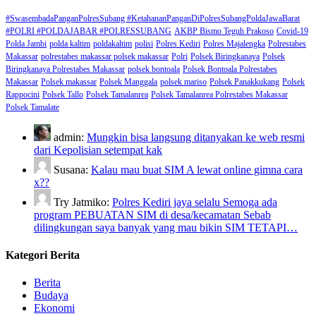
#SwasembadaPanganPolresSubang #KetahananPanganDiPolresSubangPoldaJawaBarat
#POLRI #POLDAJABAR #POLRESSUBANG
AKBP Bismo Teguh Prakoso
Covid-19
Polda Jambi
polda kaltim
poldakaltim
polisi
Polres Kediri
Polres Majalengka
Polrestabes
Makassar
polrestabes makassar polsek makassar
Polri
Polsek Biringkanaya
Polsek
Biringkanaya Polrestabes Makassar
polsek bontoala
Polsek Bontoala Polrestabes
Makassar
Polsek makassar
Polsek Manggala
polsek mariso
Polsek Panakkukang
Polsek
Rappocini
Polsek Tallo
Polsek Tamalanrea
Polsek Tamalanrea Polrestabes Makassar
Polsek Tamalate
admin:
Mungkin bisa langsung ditanyakan ke web resmi
dari Kepolisian setempat kak
Susana:
Kalau mau buat SIM A lewat online gimna cara
x??
Try Jatmiko:
Polres Kediri jaya selalu Semoga ada
program PEBUATAN SIM di desa/kecamatan Sebab
dilingkungan saya banyak yang mau bikin SIM TETAPI…
Kategori Berita
Berita
Budaya
Ekonomi