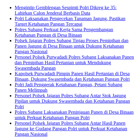
for:
Mengintip Gemblengan Sespimti Polri Dikreg ke 35:
Lahirkan Calon Jenderal Berbasis Data
Polri Laksanakan Pengecekan Tanaman Jagung, Pastikan
Target Ketahanan Pangan Tercapai
Polres Subang Perkuat Kerja Sama Pengembangan
Ketahanan Pangan di Desa Binaan
Polsek Jajaran Polres Subang Tinjau Proses Pemipihan dan
Panen Jagung di Desa Binaan untuk Dukung Ketahanan
Pangan Nasional
Personel Polsek Purwadadi Polres Subang Laksanakan Panen
dan Pemipihan Hasil Pertanian untuk Mendukung
Swasembada Pangan
Kapolsek Purwadadi Pimpin Panen Hasil Pertanian di Desa
Binaan, Dukung Swasembada dan Ketahanan Pangan Polri
Polri Jadi Penggerak Ketahanan Pangan, Petani Subang
Panen Melimpah
Personel Polsek Jajaran Polres Subang Antar Stok Jagung
Pipilan untuk Dukung Swasembada dan Ketahanan Pangan
Polri
Polres Subang Laksanakan Peninjauan Panen di Desa Binaan
untuk Perkuat Ketahanan Pangan Polri
Personel Polsek Jajaran Polres Subang Antar Hasil Panen
Jagung ke Gudang Pangan Polri untuk Perkuat Ketahanan
Pangan Nasional