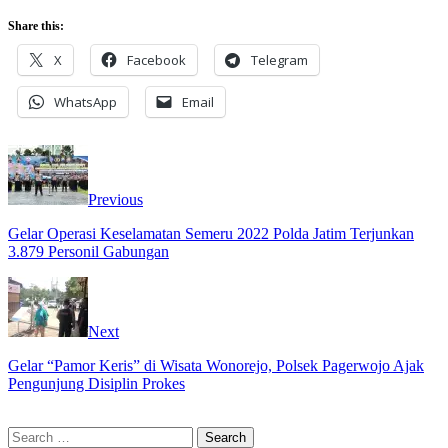
Share this:
X
Facebook
Telegram
WhatsApp
Email
Previous
Gelar Operasi Keselamatan Semeru 2022 Polda Jatim Terjunkan
3.879 Personil Gabungan
Next
Gelar “Pamor Keris” di Wisata Wonorejo, Polsek Pagerwojo Ajak
Pengunjung Disiplin Prokes
Search