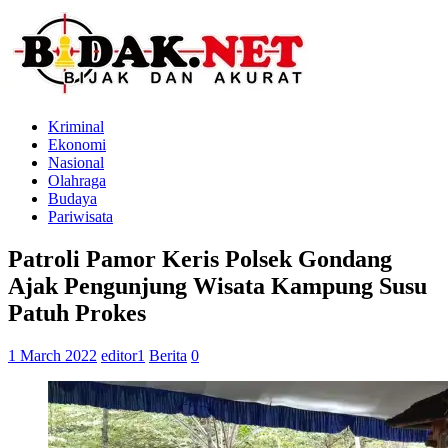
Kriminal
Ekonomi
Nasional
Olahraga
Budaya
Pariwisata
Patroli Pamor Keris Polsek Gondang
Ajak Pengunjung Wisata Kampung Susu
Patuh Prokes
1 March 2022
editor1
Berita
0