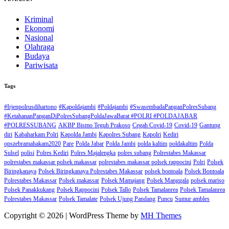
Kriminal
Ekonomi
Nasional
Olahraga
Budaya
Pariwisata
Tags
#Irjenpolrusdihartono
#Kapoldajambi
#Poldajambi
#SwasembadaPanganPolresSubang
#KetahananPanganDiPolresSubangPoldaJawaBarat #POLRI #POLDAJABAR
#POLRESSUBANG
AKBP Bismo Teguh Prakoso
Cegah Covid-19
Covid-19
Gantung
diri
Kabaharkam Polri
Kapolda Jambi
Kapolres Subang
Kapolri
Kediri
opszebramahakam2020
Pare
Polda Jabar
Polda Jambi
polda kaltim
poldakaltim
Polda
Sulsel
polisi
Polres Kediri
Polres Majalengka
polres subang
Polrestabes Makassar
polrestabes makassar polsek makassar
polrestabes makassar polsek rappocini
Polri
Polsek
Biringkanaya
Polsek Biringkanaya Polrestabes Makassar
polsek bontoala
Polsek Bontoala
Polrestabes Makassar
Polsek makassar
Polsek Mamajang
Polsek Manggala
polsek mariso
Polsek Panakkukang
Polsek Rappocini
Polsek Tallo
Polsek Tamalanrea
Polsek Tamalanrea
Polrestabes Makassar
Polsek Tamalate
Polsek Ujung Pandang
Puncu
Sumur ambles
Copyright © 2026 | WordPress Theme by
MH Themes