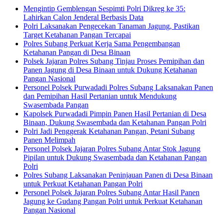
Mengintip Gemblengan Sespimti Polri Dikreg ke 35:
Lahirkan Calon Jenderal Berbasis Data
Polri Laksanakan Pengecekan Tanaman Jagung, Pastikan
Target Ketahanan Pangan Tercapai
Polres Subang Perkuat Kerja Sama Pengembangan
Ketahanan Pangan di Desa Binaan
Polsek Jajaran Polres Subang Tinjau Proses Pemipihan dan
Panen Jagung di Desa Binaan untuk Dukung Ketahanan
Pangan Nasional
Personel Polsek Purwadadi Polres Subang Laksanakan Panen
dan Pemipihan Hasil Pertanian untuk Mendukung
Swasembada Pangan
Kapolsek Purwadadi Pimpin Panen Hasil Pertanian di Desa
Binaan, Dukung Swasembada dan Ketahanan Pangan Polri
Polri Jadi Penggerak Ketahanan Pangan, Petani Subang
Panen Melimpah
Personel Polsek Jajaran Polres Subang Antar Stok Jagung
Pipilan untuk Dukung Swasembada dan Ketahanan Pangan
Polri
Polres Subang Laksanakan Peninjauan Panen di Desa Binaan
untuk Perkuat Ketahanan Pangan Polri
Personel Polsek Jajaran Polres Subang Antar Hasil Panen
Jagung ke Gudang Pangan Polri untuk Perkuat Ketahanan
Pangan Nasional