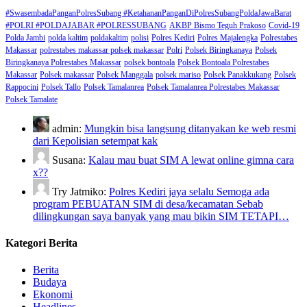
#SwasembadaPanganPolresSubang #KetahananPanganDiPolresSubangPoldaJawaBarat
#POLRI #POLDAJABAR #POLRESSUBANG
AKBP Bismo Teguh Prakoso
Covid-19
Polda Jambi
polda kaltim
poldakaltim
polisi
Polres Kediri
Polres Majalengka
Polrestabes
Makassar
polrestabes makassar polsek makassar
Polri
Polsek Biringkanaya
Polsek
Biringkanaya Polrestabes Makassar
polsek bontoala
Polsek Bontoala Polrestabes
Makassar
Polsek makassar
Polsek Manggala
polsek mariso
Polsek Panakkukang
Polsek
Rappocini
Polsek Tallo
Polsek Tamalanrea
Polsek Tamalanrea Polrestabes Makassar
Polsek Tamalate
admin:
Mungkin bisa langsung ditanyakan ke web resmi
dari Kepolisian setempat kak
Susana:
Kalau mau buat SIM A lewat online gimna cara
x??
Try Jatmiko:
Polres Kediri jaya selalu Semoga ada
program PEBUATAN SIM di desa/kecamatan Sebab
dilingkungan saya banyak yang mau bikin SIM TETAPI…
Kategori Berita
Berita
Budaya
Ekonomi
Headlines