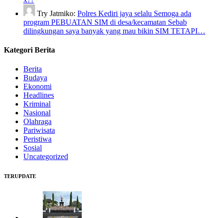
Try Jatmiko:
Polres Kediri jaya selalu Semoga ada
program PEBUATAN SIM di desa/kecamatan Sebab
dilingkungan saya banyak yang mau bikin SIM TETAPI…
Kategori Berita
Berita
Budaya
Ekonomi
Headlines
Kriminal
Nasional
Olahraga
Pariwisata
Peristiwa
Sosial
Uncategorized
TERUPDATE