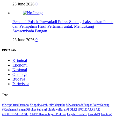
23 June 2026
0
Personel Polsek Purwadadi Polres Subang Laksanakan Panen
dan Pemipihan Hasil Pertanian untuk Mendukung
Swasembada Pangan
23 June 2026
0
PINTASAN
Kriminal
Ekonomi
Nasional
Olahraga
Budaya
Pariwisata
Tags
#Irjenpolrusdihartono
#Kapoldajambi
#Poldajambi
#SwasembadaPanganPolresSubang
#KetahananPanganDiPolresSubangPoldaJawaBarat #POLRI #POLDAJABAR
#POLRESSUBANG
AKBP Bismo Teguh Prakoso
Cegah Covid-19
Covid-19
Gantung