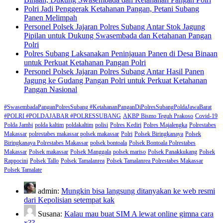
Polri Jadi Penggerak Ketahanan Pangan, Petani Subang
Panen Melimpah
Personel Polsek Jajaran Polres Subang Antar Stok Jagung
Pipilan untuk Dukung Swasembada dan Ketahanan Pangan
Polri
Polres Subang Laksanakan Peninjauan Panen di Desa Binaan
untuk Perkuat Ketahanan Pangan Polri
Personel Polsek Jajaran Polres Subang Antar Hasil Panen
Jagung ke Gudang Pangan Polri untuk Perkuat Ketahanan
Pangan Nasional
#SwasembadaPanganPolresSubang #KetahananPanganDiPolresSubangPoldaJawaBarat
#POLRI #POLDAJABAR #POLRESSUBANG
AKBP Bismo Teguh Prakoso
Covid-19
Polda Jambi
polda kaltim
poldakaltim
polisi
Polres Kediri
Polres Majalengka
Polrestabes
Makassar
polrestabes makassar polsek makassar
Polri
Polsek Biringkanaya
Polsek
Biringkanaya Polrestabes Makassar
polsek bontoala
Polsek Bontoala Polrestabes
Makassar
Polsek makassar
Polsek Manggala
polsek mariso
Polsek Panakkukang
Polsek
Rappocini
Polsek Tallo
Polsek Tamalanrea
Polsek Tamalanrea Polrestabes Makassar
Polsek Tamalate
admin:
Mungkin bisa langsung ditanyakan ke web resmi
dari Kepolisian setempat kak
Susana:
Kalau mau buat SIM A lewat online gimna cara
x??