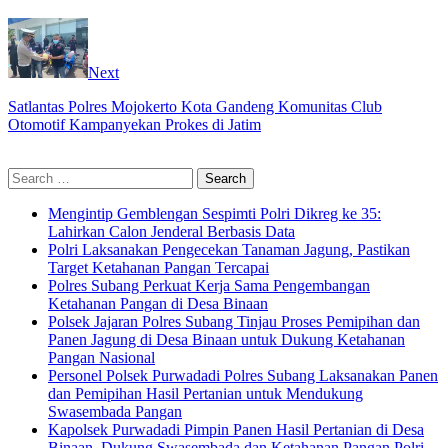
Next
Satlantas Polres Mojokerto Kota Gandeng Komunitas Club
Otomotif Kampanyekan Prokes di Jatim
Search
for:
Mengintip Gemblengan Sespimti Polri Dikreg ke 35:
Lahirkan Calon Jenderal Berbasis Data
Polri Laksanakan Pengecekan Tanaman Jagung, Pastikan
Target Ketahanan Pangan Tercapai
Polres Subang Perkuat Kerja Sama Pengembangan
Ketahanan Pangan di Desa Binaan
Polsek Jajaran Polres Subang Tinjau Proses Pemipihan dan
Panen Jagung di Desa Binaan untuk Dukung Ketahanan
Pangan Nasional
Personel Polsek Purwadadi Polres Subang Laksanakan Panen
dan Pemipihan Hasil Pertanian untuk Mendukung
Swasembada Pangan
Kapolsek Purwadadi Pimpin Panen Hasil Pertanian di Desa
Binaan, Dukung Swasembada dan Ketahanan Pangan Polri