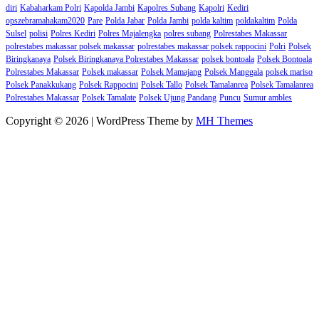
diri
Kabaharkam Polri
Kapolda Jambi
Kapolres Subang
Kapolri
Kediri
opszebramahakam2020
Pare
Polda Jabar
Polda Jambi
polda kaltim
poldakaltim
Polda
Sulsel
polisi
Polres Kediri
Polres Majalengka
polres subang
Polrestabes Makassar
polrestabes makassar polsek makassar
polrestabes makassar polsek rappocini
Polri
Polsek
Biringkanaya
Polsek Biringkanaya Polrestabes Makassar
polsek bontoala
Polsek Bontoala
Polrestabes Makassar
Polsek makassar
Polsek Mamajang
Polsek Manggala
polsek mariso
Polsek Panakkukang
Polsek Rappocini
Polsek Tallo
Polsek Tamalanrea
Polsek Tamalanrea
Polrestabes Makassar
Polsek Tamalate
Polsek Ujung Pandang
Puncu
Sumur ambles
Copyright © 2026 | WordPress Theme by
MH Themes