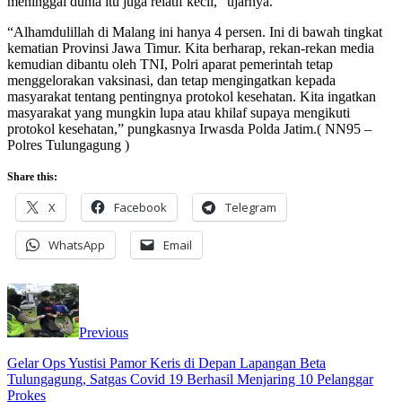
meninggal dunia itu juga relatif kecil,” ujarnya.
“Alhamdulillah di Malang ini hanya 4 persen. Ini di bawah tingkat
kematian Provinsi Jawa Timur. Kita berharap, rekan-rekan media
kemudian dibantu oleh TNI, Polri aparat pemerintah tetap
menggelorakan vaksinasi, dan tetap mengingatkan kepada
masyarakat tentang pentingnya protokol kesehatan. Kita ingatkan
masyarakat yang mungkin lupa atau khilaf supaya mengikuti
protokol kesehatan,” pungkasnya Irwasda Polda Jatim.( NN95 –
Polres Tulungagung )
Share this:
X
Facebook
Telegram
WhatsApp
Email
Previous
Gelar Ops Yustisi Pamor Keris di Depan Lapangan Beta
Tulungagung, Satgas Covid 19 Berhasil Menjaring 10 Pelanggar
Prokes