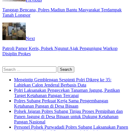
Tanggap Bencana, Polres Madiun Bantu Masyarakat Terdampak
Tanah Longsor
Next
Patroli Pamor Keris, Polsek Ngunut Ajak Pengunjung Warkop
Disiplin Prokes
Search
for:
Mengintip Gemblengan Sespimti Polri Dikreg ke 35:
Lahirkan Calon Jenderal Berbasis Data
Polri Laksanakan Pengecekan Tanaman Jagung, Pastikan
Target Ketahanan Pangan Tercapai
Polres Subang Perkuat Kerja Sama Pengembangan
Ketahanan Pangan di Desa Binaan
Polsek Jajaran Polres Subang Tinjau Proses Pemipihan dan
Panen Jagung di Desa Binaan untuk Dukung Ketahanan
Pangan Nasional
Personel Polsek Purwadadi Polres Subang Laksanakan Panen