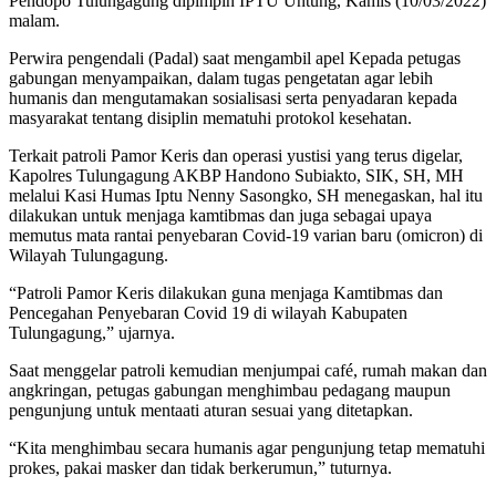
Pendopo Tulungagung dipimpin IPTU Untung, Kamis (10/03/2022)
malam.
Perwira pengendali (Padal) saat mengambil apel Kepada petugas
gabungan menyampaikan, dalam tugas pengetatan agar lebih
humanis dan mengutamakan sosialisasi serta penyadaran kepada
masyarakat tentang disiplin mematuhi protokol kesehatan.
Terkait patroli Pamor Keris dan operasi yustisi yang terus digelar,
Kapolres Tulungagung AKBP Handono Subiakto, SIK, SH, MH
melalui Kasi Humas Iptu Nenny Sasongko, SH menegaskan, hal itu
dilakukan untuk menjaga kamtibmas dan juga sebagai upaya
memutus mata rantai penyebaran Covid-19 varian baru (omicron) di
Wilayah Tulungagung.
“Patroli Pamor Keris dilakukan guna menjaga Kamtibmas dan
Pencegahan Penyebaran Covid 19 di wilayah Kabupaten
Tulungagung,” ujarnya.
Saat menggelar patroli kemudian menjumpai café, rumah makan dan
angkringan, petugas gabungan menghimbau pedagang maupun
pengunjung untuk mentaati aturan sesuai yang ditetapkan.
“Kita menghimbau secara humanis agar pengunjung tetap mematuhi
prokes, pakai masker dan tidak berkerumun,” tuturnya.