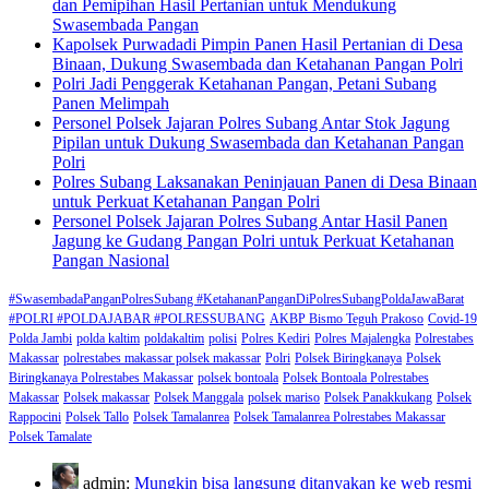
dan Pemipihan Hasil Pertanian untuk Mendukung
Swasembada Pangan
Kapolsek Purwadadi Pimpin Panen Hasil Pertanian di Desa
Binaan, Dukung Swasembada dan Ketahanan Pangan Polri
Polri Jadi Penggerak Ketahanan Pangan, Petani Subang
Panen Melimpah
Personel Polsek Jajaran Polres Subang Antar Stok Jagung
Pipilan untuk Dukung Swasembada dan Ketahanan Pangan
Polri
Polres Subang Laksanakan Peninjauan Panen di Desa Binaan
untuk Perkuat Ketahanan Pangan Polri
Personel Polsek Jajaran Polres Subang Antar Hasil Panen
Jagung ke Gudang Pangan Polri untuk Perkuat Ketahanan
Pangan Nasional
#SwasembadaPanganPolresSubang #KetahananPanganDiPolresSubangPoldaJawaBarat
#POLRI #POLDAJABAR #POLRESSUBANG
AKBP Bismo Teguh Prakoso
Covid-19
Polda Jambi
polda kaltim
poldakaltim
polisi
Polres Kediri
Polres Majalengka
Polrestabes
Makassar
polrestabes makassar polsek makassar
Polri
Polsek Biringkanaya
Polsek
Biringkanaya Polrestabes Makassar
polsek bontoala
Polsek Bontoala Polrestabes
Makassar
Polsek makassar
Polsek Manggala
polsek mariso
Polsek Panakkukang
Polsek
Rappocini
Polsek Tallo
Polsek Tamalanrea
Polsek Tamalanrea Polrestabes Makassar
Polsek Tamalate
admin:
Mungkin bisa langsung ditanyakan ke web resmi