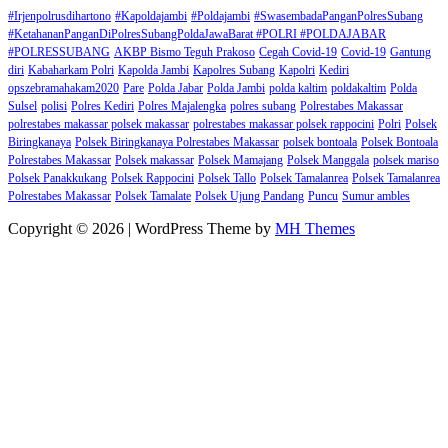
#Irjenpolrusdihartono
#Kapoldajambi
#Poldajambi
#SwasembadaPanganPolresSubang
#KetahananPanganDiPolresSubangPoldaJawaBarat #POLRI #POLDAJABAR
#POLRESSUBANG
AKBP Bismo Teguh Prakoso
Cegah Covid-19
Covid-19
Gantung
diri
Kabaharkam Polri
Kapolda Jambi
Kapolres Subang
Kapolri
Kediri
opszebramahakam2020
Pare
Polda Jabar
Polda Jambi
polda kaltim
poldakaltim
Polda
Sulsel
polisi
Polres Kediri
Polres Majalengka
polres subang
Polrestabes Makassar
polrestabes makassar polsek makassar
polrestabes makassar polsek rappocini
Polri
Polsek
Biringkanaya
Polsek Biringkanaya Polrestabes Makassar
polsek bontoala
Polsek Bontoala
Polrestabes Makassar
Polsek makassar
Polsek Mamajang
Polsek Manggala
polsek mariso
Polsek Panakkukang
Polsek Rappocini
Polsek Tallo
Polsek Tamalanrea
Polsek Tamalanrea
Polrestabes Makassar
Polsek Tamalate
Polsek Ujung Pandang
Puncu
Sumur ambles
Copyright © 2026 | WordPress Theme by
MH Themes