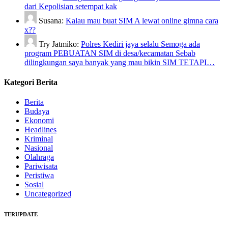
dari Kepolisian setempat kak
Susana:
Kalau mau buat SIM A lewat online gimna cara
x??
Try Jatmiko:
Polres Kediri jaya selalu Semoga ada
program PEBUATAN SIM di desa/kecamatan Sebab
dilingkungan saya banyak yang mau bikin SIM TETAPI…
Kategori Berita
Berita
Budaya
Ekonomi
Headlines
Kriminal
Nasional
Olahraga
Pariwisata
Peristiwa
Sosial
Uncategorized
TERUPDATE