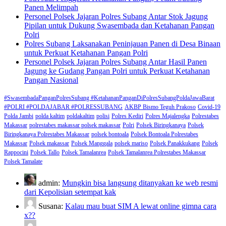
Panen Melimpah
Personel Polsek Jajaran Polres Subang Antar Stok Jagung
Pipilan untuk Dukung Swasembada dan Ketahanan Pangan
Polri
Polres Subang Laksanakan Peninjauan Panen di Desa Binaan
untuk Perkuat Ketahanan Pangan Polri
Personel Polsek Jajaran Polres Subang Antar Hasil Panen
Jagung ke Gudang Pangan Polri untuk Perkuat Ketahanan
Pangan Nasional
#SwasembadaPanganPolresSubang #KetahananPanganDiPolresSubangPoldaJawaBarat
#POLRI #POLDAJABAR #POLRESSUBANG
AKBP Bismo Teguh Prakoso
Covid-19
Polda Jambi
polda kaltim
poldakaltim
polisi
Polres Kediri
Polres Majalengka
Polrestabes
Makassar
polrestabes makassar polsek makassar
Polri
Polsek Biringkanaya
Polsek
Biringkanaya Polrestabes Makassar
polsek bontoala
Polsek Bontoala Polrestabes
Makassar
Polsek makassar
Polsek Manggala
polsek mariso
Polsek Panakkukang
Polsek
Rappocini
Polsek Tallo
Polsek Tamalanrea
Polsek Tamalanrea Polrestabes Makassar
Polsek Tamalate
admin:
Mungkin bisa langsung ditanyakan ke web resmi
dari Kepolisian setempat kak
Susana:
Kalau mau buat SIM A lewat online gimna cara
x??