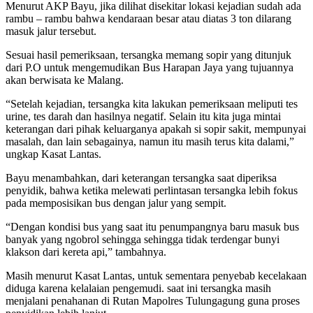
Menurut AKP Bayu, jika dilihat disekitar lokasi kejadian sudah ada
rambu – rambu bahwa kendaraan besar atau diatas 3 ton dilarang
masuk jalur tersebut.
Sesuai hasil pemeriksaan, tersangka memang sopir yang ditunjuk
dari P.O untuk mengemudikan Bus Harapan Jaya yang tujuannya
akan berwisata ke Malang.
“Setelah kejadian, tersangka kita lakukan pemeriksaan meliputi tes
urine, tes darah dan hasilnya negatif. Selain itu kita juga mintai
keterangan dari pihak keluarganya apakah si sopir sakit, mempunyai
masalah, dan lain sebagainya, namun itu masih terus kita dalami,”
ungkap Kasat Lantas.
Bayu menambahkan, dari keterangan tersangka saat diperiksa
penyidik, bahwa ketika melewati perlintasan tersangka lebih fokus
pada memposisikan bus dengan jalur yang sempit.
“Dengan kondisi bus yang saat itu penumpangnya baru masuk bus
banyak yang ngobrol sehingga sehingga tidak terdengar bunyi
klakson dari kereta api,” tambahnya.
Masih menurut Kasat Lantas, untuk sementara penyebab kecelakaan
diduga karena kelalaian pengemudi. saat ini tersangka masih
menjalani penahanan di Rutan Mapolres Tulungagung guna proses