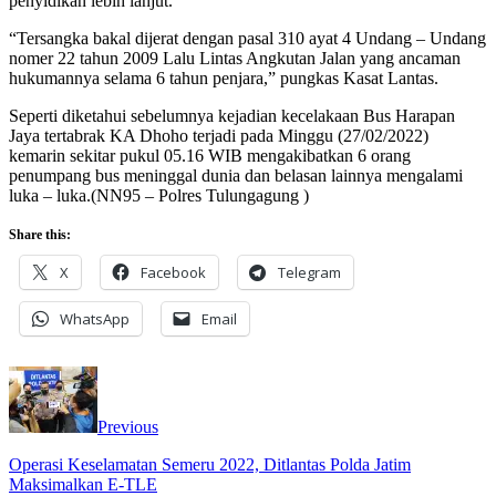
penyidikan lebih lanjut.
“Tersangka bakal dijerat dengan pasal 310 ayat 4 Undang – Undang
nomer 22 tahun 2009 Lalu Lintas Angkutan Jalan yang ancaman
hukumannya selama 6 tahun penjara,” pungkas Kasat Lantas.
Seperti diketahui sebelumnya kejadian kecelakaan Bus Harapan
Jaya tertabrak KA Dhoho terjadi pada Minggu (27/02/2022)
kemarin sekitar pukul 05.16 WIB mengakibatkan 6 orang
penumpang bus meninggal dunia dan belasan lainnya mengalami
luka – luka.(NN95 – Polres Tulungagung )
Share this:
X
Facebook
Telegram
WhatsApp
Email
Previous
Operasi Keselamatan Semeru 2022, Ditlantas Polda Jatim
Maksimalkan E-TLE