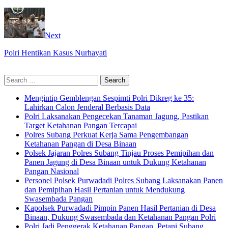
Next
Polri Hentikan Kasus Nurhayati
Search
for:
Mengintip Gemblengan Sespimti Polri Dikreg ke 35:
Lahirkan Calon Jenderal Berbasis Data
Polri Laksanakan Pengecekan Tanaman Jagung, Pastikan
Target Ketahanan Pangan Tercapai
Polres Subang Perkuat Kerja Sama Pengembangan
Ketahanan Pangan di Desa Binaan
Polsek Jajaran Polres Subang Tinjau Proses Pemipihan dan
Panen Jagung di Desa Binaan untuk Dukung Ketahanan
Pangan Nasional
Personel Polsek Purwadadi Polres Subang Laksanakan Panen
dan Pemipihan Hasil Pertanian untuk Mendukung
Swasembada Pangan
Kapolsek Purwadadi Pimpin Panen Hasil Pertanian di Desa
Binaan, Dukung Swasembada dan Ketahanan Pangan Polri
Polri Jadi Penggerak Ketahanan Pangan, Petani Subang