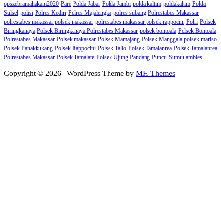
opszebramahakam2020
Pare
Polda Jabar
Polda Jambi
polda kaltim
poldakaltim
Polda
Sulsel
polisi
Polres Kediri
Polres Majalengka
polres subang
Polrestabes Makassar
polrestabes makassar polsek makassar
polrestabes makassar polsek rappocini
Polri
Polsek
Biringkanaya
Polsek Biringkanaya Polrestabes Makassar
polsek bontoala
Polsek Bontoala
Polrestabes Makassar
Polsek makassar
Polsek Mamajang
Polsek Manggala
polsek mariso
Polsek Panakkukang
Polsek Rappocini
Polsek Tallo
Polsek Tamalanrea
Polsek Tamalanrea
Polrestabes Makassar
Polsek Tamalate
Polsek Ujung Pandang
Puncu
Sumur ambles
Copyright © 2026 | WordPress Theme by
MH Themes