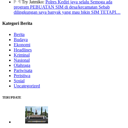
Try Jatmiko:
Polres Kediri jaya selalu Semoga ada
program PEBUATAN SIM di desa/kecamatan Sebab
dilingkungan saya banyak yang mau bikin SIM TETAPI…
Kategori Berita
Berita
Budaya
Ekonomi
Headlines
Kriminal
Nasional
Olahraga
Pariwisata
Peristiwa
Sosial
Uncategorized
TERUPDATE