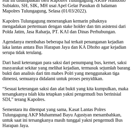
Hal ini disampaikan oleh Kapolres Tulungagung AKBP Handono
Subiakto, SH, SIK, MH usai Apel Gelar Pasukan di halaman
Mapolres Tulungagung, Selasa (01/03/2022).
Kapolres Tulungagung menerangkan kemarin pihaknya
mengadakan pertemuan dengan stake holder dan tim asistensi dari
Polda Jatim, Jasa Raharja, PT. KAI dan Dinas Perhubungan.
Agendanya membahas beberapa hal terkait penanganan kejadian
laka lantas antara Bus Harapan Jaya dan KA Dhoho agar kejadian
serupa tidak terulang.
Dari hasil keterangan para saksi dari penumpang bus, kernet, saksi
masyarakat sekitar yang melihat kejadian, termasuk sejumlah barang
bukti dan analisis dari tim mabes Polri yang menggunakan tiga
dimensi, semuanya didalami untuk proses penyidikan.
“Sesuai keterangan saksi dan alat bukti yang kita kumpulkan, maka
tersangkanya tslah kita tetapkan yakni pengemudi bus berinisial
SDI,” terang Kapolres.
Sementara itu ditempat yang sama, Kasat Lantas Polres
Tulungagung AKP Muhammad Bayu Agustyan menambahkan,
untuk saat ini tersangkanya masih tunggal yakni pengemudi Bus
Harapan Jaya.