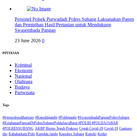
Personel Polsek Purwadadi Polres Subang Laksanakan Panen
dan Pemipihan Hasil Pertanian untuk Mendukung
Swasembada Pangan
23 June 2026
0
PINTASAN
Kriminal
Ekonomi
Nasional
Olahraga
Budaya
Pariwisata
Tags
#Irjenpolrusdihartono
#Kapoldajambi
#Poldajambi
#SwasembadaPanganPolresSubang
#KetahananPanganDiPolresSubangPoldaJawaBarat #POLRI #POLDAJABAR
#POLRESSUBANG
AKBP Bismo Teguh Prakoso
Cegah Covid-19
Covid-19
Gantung
diri
Kabaharkam Polri
Kapolda Jambi
Kapolres Subang
Kapolri
Kediri