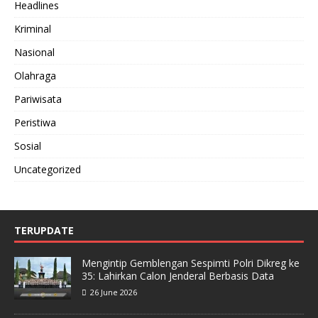
Headlines
Kriminal
Nasional
Olahraga
Pariwisata
Peristiwa
Sosial
Uncategorized
TERUPDATE
Mengintip Gemblengan Sespimti Polri Dikreg ke
35: Lahirkan Calon Jenderal Berbasis Data
26 June 2026