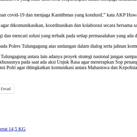
nganan covid-19 dan menjaga Kamtibmas yang kondusif,” kata AKP Huw
agar dikomunikasikan, koordinasikan dan kolaborasi secara bersama s
gi dan mencari solusi yang terbaik pada setiap permasalahan yang ada
ada Polres Tulungagung atas undangan dalam dialog serta jalinan kom
ungagung antara lain adanya proyek strategi nasional jangan sampai t
n khususnya pada saat ada aksi Unjuk Rasa agar menerapkan Sop penan
ansi Polri agar ditingkatkan komunikasi antara Mahasiswa dan Kepolisia
Email
berat 14,5 KG