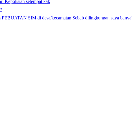
ri Kepolisian setempat kak
??
gram PEBUATAN SIM di desa/kecamatan Sebab dilingkungan saya ba