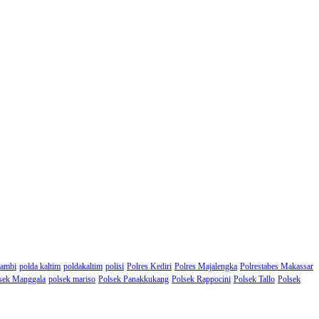
Jambi
polda kaltim
poldakaltim
polisi
Polres Kediri
Polres Majalengka
Polrestabes Makassar
sek Manggala
polsek mariso
Polsek Panakkukang
Polsek Rappocini
Polsek Tallo
Polsek