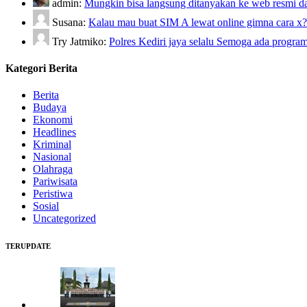
admin:
Mungkin bisa langsung ditanyakan ke web resmi da
Susana:
Kalau mau buat SIM A lewat online gimna cara x
Try Jatmiko:
Polres Kediri jaya selalu Semoga ada pro
Kategori Berita
Berita
Budaya
Ekonomi
Headlines
Kriminal
Nasional
Olahraga
Pariwisata
Peristiwa
Sosial
Uncategorized
TERUPDATE