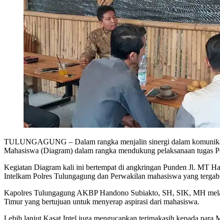
TULUNGAGUNG – Dalam rangka menjalin sinergi dalam komunikasi, 
Mahasiswa (Diagram) dalam rangka mendukung pelaksanaan tugas Po
Kegiatan Diagram kali ini bertempat di angkringan Punden Jl. MT
Intelkam Polres Tulungagung dan Perwakilan mahasiswa yang terga
Kapolres Tulungagung AKBP Handono Subiakto, SH, SIK, MH melal
Timur yang bertujuan untuk menyerap aspirasi dari mahasiswa.
Lebih lanjut Kasat Intel juga mengucapkan terimakasih kepada para M