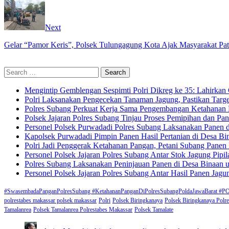
Next
Gelar “Pamor Keris”, Polsek Tulungagung Kota Ajak Masyarakat Pa
Search
for:
Mengintip Gemblengan Sespimti Polri Dikreg ke 35: Lahirkan 
Polri Laksanakan Pengecekan Tanaman Jagung, Pastikan Targ
Polres Subang Perkuat Kerja Sama Pengembangan Ketahanan 
Polsek Jajaran Polres Subang Tinjau Proses Pemipihan dan P
Personel Polsek Purwadadi Polres Subang Laksanakan Panen
Kapolsek Purwadadi Pimpin Panen Hasil Pertanian di Desa B
Polri Jadi Penggerak Ketahanan Pangan, Petani Subang Pane
Personel Polsek Jajaran Polres Subang Antar Stok Jagung Pi
Polres Subang Laksanakan Peninjauan Panen di Desa Binaan u
Personel Polsek Jajaran Polres Subang Antar Hasil Panen Jag
#SwasembadaPanganPolresSubang #KetahananPanganDiPolresSubangPoldaJawaBa
polrestabes makassar polsek makassar
Polri
Polsek Biringkanaya
Polsek Biringkanaya Polr
Tamalanrea
Polsek Tamalanrea Polrestabes Makassar
Polsek Tamalate