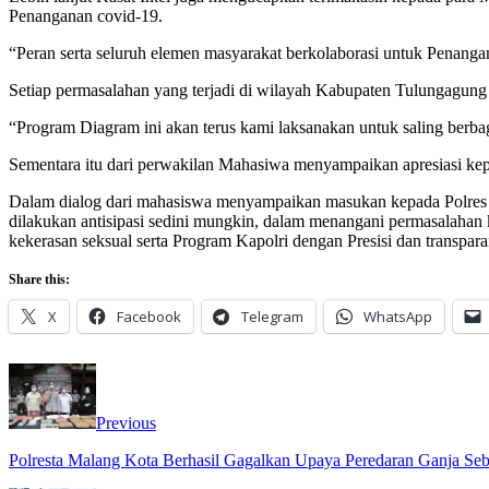
Penanganan covid-19.
“Peran serta seluruh elemen masyarakat berkolaborasi untuk Pena
Setiap permasalahan yang terjadi di wilayah Kabupaten Tulungagung 
“Program Diagram ini akan terus kami laksanakan untuk saling berba
Sementara itu dari perwakilan Mahasiwa menyampaikan apresiasi kep
Dalam dialog dari mahasiswa menyampaikan masukan kepada Polres Tul
dilakukan antisipasi sedini mungkin, dalam menangani permasalaha
kekerasan seksual serta Program Kapolri dengan Presisi dan transpar
Share this:
X
Facebook
Telegram
WhatsApp
Previous
Polresta Malang Kota Berhasil Gagalkan Upaya Peredaran Ganja Se