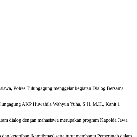
iswa, Polres Tulungagung menggelar kegiatan Dialog Bersama
 Tulungagung AKP Huwahila Wahyun Yuha, S.H.,M.H., Kanit 1
gram dialog dengan mahasiswa merupakan program Kapolda Jawa
n dan ketertiban (kamtibmas) serta turut membantu Pemerintah dalam