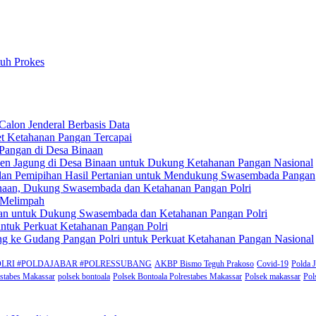
tuh Prokes
Calon Jenderal Berbasis Data
et Ketahanan Pangan Tercapai
Pangan di Desa Binaan
anen Jagung di Desa Binaan untuk Dukung Ketahanan Pangan Nasional
 dan Pemipihan Hasil Pertanian untuk Mendukung Swasembada Pangan
inaan, Dukung Swasembada dan Ketahanan Pangan Polri
n Melimpah
pilan untuk Dukung Swasembada dan Ketahanan Pangan Polri
ntuk Perkuat Ketahanan Pangan Polri
ung ke Gudang Pangan Polri untuk Perkuat Ketahanan Pangan Nasional
rat #POLRI #POLDAJABAR #POLRESSUBANG
AKBP Bismo Teguh Prakoso
Covid-19
Polda 
estabes Makassar
polsek bontoala
Polsek Bontoala Polrestabes Makassar
Polsek makassar
Pol