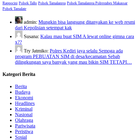
Rappocini
Polsek Tallo
Polsek Tamalanrea
Polsek Tamalanrea Polrestabes Makassar
Polsek Tamalate
admin:
Mungkin bisa langsung ditanyakan ke web resmi
dari Kepolisian setempat kak
Susana:
Kalau mau buat SIM A lewat online gimna cara
x??
Try Jatmiko:
Polres Kediri jaya selalu Semoga ada
program PEBUATAN SIM di desa/kecamatan Sebab
dilingkungan saya banyak yang mau bikin SIM TETAPI…
Kategori Berita
Berita
Budaya
Ekonomi
Headlines
Kriminal
Nasional
Olahraga
Pariwisata
Peristiwa
Sosial