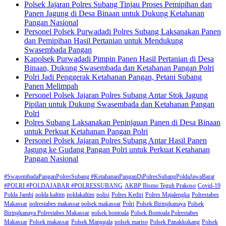
Polsek Jajaran Polres Subang Tinjau Proses Pemipihan dan
Panen Jagung di Desa Binaan untuk Dukung Ketahanan
Pangan Nasional
Personel Polsek Purwadadi Polres Subang Laksanakan Panen
dan Pemipihan Hasil Pertanian untuk Mendukung
Swasembada Pangan
Kapolsek Purwadadi Pimpin Panen Hasil Pertanian di Desa
Binaan, Dukung Swasembada dan Ketahanan Pangan Polri
Polri Jadi Penggerak Ketahanan Pangan, Petani Subang
Panen Melimpah
Personel Polsek Jajaran Polres Subang Antar Stok Jagung
Pipilan untuk Dukung Swasembada dan Ketahanan Pangan
Polri
Polres Subang Laksanakan Peninjauan Panen di Desa Binaan
untuk Perkuat Ketahanan Pangan Polri
Personel Polsek Jajaran Polres Subang Antar Hasil Panen
Jagung ke Gudang Pangan Polri untuk Perkuat Ketahanan
Pangan Nasional
#SwasembadaPanganPolresSubang #KetahananPanganDiPolresSubangPoldaJawaBarat
#POLRI #POLDAJABAR #POLRESSUBANG
AKBP Bismo Teguh Prakoso
Covid-19
Polda Jambi
polda kaltim
poldakaltim
polisi
Polres Kediri
Polres Majalengka
Polrestabes
Makassar
polrestabes makassar polsek makassar
Polri
Polsek Biringkanaya
Polsek
Biringkanaya Polrestabes Makassar
polsek bontoala
Polsek Bontoala Polrestabes
Makassar
Polsek makassar
Polsek Manggala
polsek mariso
Polsek Panakkukang
Polsek