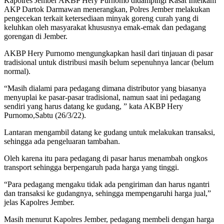
Kapolres Jember AKBP Hery Purnomo didampingi Kasat Intelkam
AKP Dartok Darmawan menerangkan, Polres Jember melakukan
pengecekan terkait ketersediaan minyak goreng curah yang di
keluhkan oleh masyarakat khususnya emak-emak dan pedagang
gorengan di Jember.
AKBP Hery Purnomo mengungkapkan hasil dari tinjauan di pasar
tradisional untuk distribusi masih belum sepenuhnya lancar (belum
normal).
“Masih dialami para pedagang dimana distributor yang biasanya
menyuplai ke pasar-pasar tradisional, namun saat ini pedagang
sendiri yang harus datang ke gudang, ” kata AKBP Hery
Purnomo,Sabtu (26/3/22).
Lantaran mengambil datang ke gudang untuk melakukan transaksi,
sehingga ada pengeluaran tambahan.
Oleh karena itu para pedagang di pasar harus menambah ongkos
transport sehingga berpengaruh pada harga yang tinggi.
“Para pedagang mengaku tidak ada pengiriman dan harus ngantri
dan transaksi ke gudangnya, sehingga mempengaruhi harga jual,”
jelas Kapolres Jember.
Masih menurut Kapolres Jember, pedagang membeli dengan harga