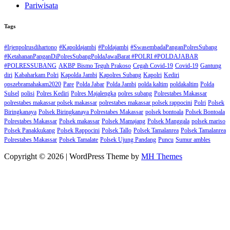
Pariwisata
Tags
#Irjenpolrusdihartono
#Kapoldajambi
#Poldajambi
#SwasembadaPanganPolresSubang
#KetahananPanganDiPolresSubangPoldaJawaBarat #POLRI #POLDAJABAR
#POLRESSUBANG
AKBP Bismo Teguh Prakoso
Cegah Covid-19
Covid-19
Gantung
diri
Kabaharkam Polri
Kapolda Jambi
Kapolres Subang
Kapolri
Kediri
opszebramahakam2020
Pare
Polda Jabar
Polda Jambi
polda kaltim
poldakaltim
Polda
Sulsel
polisi
Polres Kediri
Polres Majalengka
polres subang
Polrestabes Makassar
polrestabes makassar polsek makassar
polrestabes makassar polsek rappocini
Polri
Polsek
Biringkanaya
Polsek Biringkanaya Polrestabes Makassar
polsek bontoala
Polsek Bontoala
Polrestabes Makassar
Polsek makassar
Polsek Mamajang
Polsek Manggala
polsek mariso
Polsek Panakkukang
Polsek Rappocini
Polsek Tallo
Polsek Tamalanrea
Polsek Tamalanrea
Polrestabes Makassar
Polsek Tamalate
Polsek Ujung Pandang
Puncu
Sumur ambles
Copyright © 2026 | WordPress Theme by
MH Themes