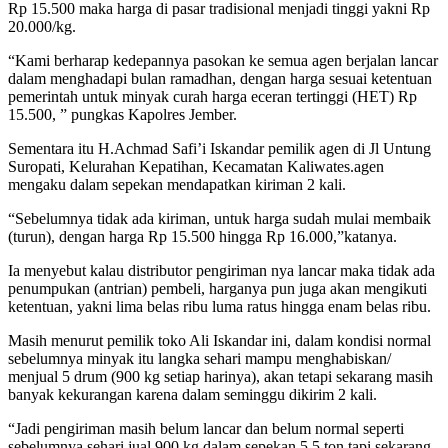
Rp 15.500 maka harga di pasar tradisional menjadi tinggi yakni Rp
20.000/kg.
“Kami berharap kedepannya pasokan ke semua agen berjalan lancar
dalam menghadapi bulan ramadhan, dengan harga sesuai ketentuan
pemerintah untuk minyak curah harga eceran tertinggi (HET) Rp
15.500, ” pungkas Kapolres Jember.
Sementara itu H.Achmad Safi’i Iskandar pemilik agen di Jl Untung
Suropati, Kelurahan Kepatihan, Kecamatan Kaliwates.agen
mengaku dalam sepekan mendapatkan kiriman 2 kali.
“Sebelumnya tidak ada kiriman, untuk harga sudah mulai membaik
(turun), dengan harga Rp 15.500 hingga Rp 16.000,”katanya.
Ia menyebut kalau distributor pengiriman nya lancar maka tidak ada
penumpukan (antrian) pembeli, harganya pun juga akan mengikuti
ketentuan, yakni lima belas ribu luma ratus hingga enam belas ribu.
Masih menurut pemilik toko Ali Iskandar ini, dalam kondisi normal
sebelumnya minyak itu langka sehari mampu menghabiskan/
menjual 5 drum (900 kg setiap harinya), akan tetapi sekarang masih
banyak kekurangan karena dalam seminggu dikirim 2 kali.
“Jadi pengiriman masih belum lancar dan belum normal seperti
sebelumnya sehari jual 900 kg dalam sepekan 5.5 ton tapi sekarang