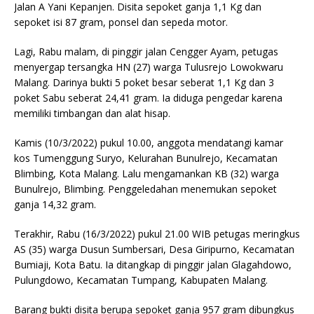
Jalan A Yani Kepanjen. Disita sepoket ganja 1,1 Kg dan
sepoket isi 87 gram, ponsel dan sepeda motor.
Lagi, Rabu malam, di pinggir jalan Cengger Ayam, petugas
menyergap tersangka HN (27) warga Tulusrejo Lowokwaru
Malang. Darinya bukti 5 poket besar seberat 1,1 Kg dan 3
poket Sabu seberat 24,41 gram. Ia diduga pengedar karena
memiliki timbangan dan alat hisap.
Kamis (10/3/2022) pukul 10.00, anggota mendatangi kamar
kos Tumenggung Suryo, Kelurahan Bunulrejo, Kecamatan
Blimbing, Kota Malang. Lalu mengamankan KB (32) warga
Bunulrejo, Blimbing. Penggeledahan menemukan sepoket
ganja 14,32 gram.
Terakhir, Rabu (16/3/2022) pukul 21.00 WIB petugas meringkus
AS (35) warga Dusun Sumbersari, Desa Giripurno, Kecamatan
Bumiaji, Kota Batu. Ia ditangkap di pinggir jalan Glagahdowo,
Pulungdowo, Kecamatan Tumpang, Kabupaten Malang.
Barang bukti disita berupa sepoket ganja 957 gram dibungkus