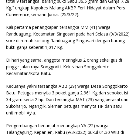
total 9 tersangka, barang bukti Sabu 36,5 gram dan Ganja 7,28
Kg,” ungkap Kapolres Malang AKBP Ferli Hidayat dalam Pers
Converence,kemarin Jumat (25/3/22).
Kali pertama penangkapan tersangka MM (41) warga
Randuagung, Kecamatan Singosari pada hari Selasa (9/3/2022)
sore di rumah kosong Randuagung Singosari dengan barang
bukti ganja seberat 1,017 Kg.
Di hari yang sama, anggota meringkus 2 orang sekaligus di
pinggir jalan raya Songgoriti, Kelurahan Songgokerto
Kecamatan/Kota Batu.
Keduanya yakni tersangka ABB (29) warga Desa Songgokerto
Batu. Petugas menyita 3 poket ganja 2,961 Kg dan sepoket isi
34 gram serta 2 hp. Dan tersangka MAT (23) yang berasal dari
Sukoharjo, Nganglik, Sleman petugas menyita HP dan satu
unit mobil Ayla.
Pengembangan berlanjut menangkap YA (22) warga
Talangagung, Kepanjen, Rabu (9/3/2022) pukul 01.30 WIB di